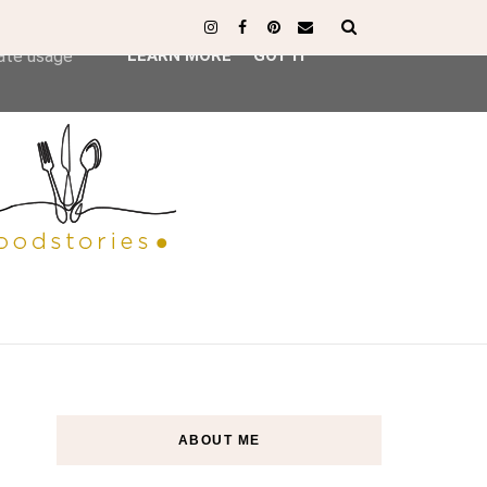
ser-agent
rate usage
LEARN MORE
GOT IT
ABOUT ME