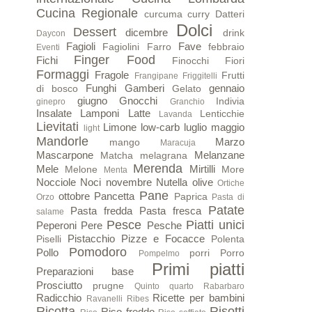
Cucina Regionale
curcuma
curry
Datteri
Dolci
Dessert
dicembre
drink
Daycon
Fagioli
Fave
Fagiolini
Farro
febbraio
Eventi
Finger Food
Fichi
Finocchi
Fiori
Formaggi
Fragole
Frutti
Frangipane
Friggitelli
Funghi
Gamberi
gennaio
di bosco
Gelato
giugno
Gnocchi
Indivia
ginepro
Granchio
Insalate
Lamponi
Latte
Lenticchie
Lavanda
Lievitati
Limone
low-carb
luglio
maggio
light
Mandorle
Marzo
mango
Maracuja
Mascarpone
Melanzane
Matcha
melagrana
Merenda
Mele
Mirtilli
Melone
More
Menta
Nocciole
Noci
novembre
Nutella
olive
Ortiche
Pane
ottobre
Pancetta
Paprica
Orzo
Pasta di
Patate
Pasta fredda
Pasta fresca
salame
Pesce
Piatti unici
Peperoni
Pere
Pesche
Pistacchio
Pizze e Focacce
Piselli
Polenta
Pomodoro
Pollo
porri
Porro
Pompelmo
Primi piatti
Preparazioni base
Prosciutto
prugne
Quinto quarto
Rabarbaro
Radicchio
Ricette per bambini
Ravanelli
Ribes
Ricotta
Risotti
Riso freddo