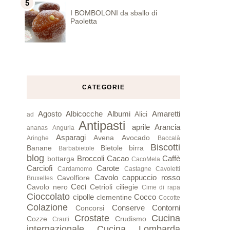
I BOMBOLONI da sballo di
Paoletta
CATEGORIE
Agosto
Albicocche
Albumi
Amaretti
Alici
ad
Antipasti
aprile
Arancia
ananas
Anguria
Asparagi
Avena
Avocado
Aringhe
Baccalà
Biscotti
Banane
Bietole
birra
Barbabietole
blog
Broccoli
Cacao
Caffè
bottarga
CacoMela
Carciofi
Carote
Cardamomo
Castagne
Cavoletti
Cavolo cappuccio rosso
Cavolfiore
Bruxelles
Ceci
Cavolo nero
Cetrioli
ciliegie
Cime di rapa
Cioccolato
cipolle
Cocco
clementine
Cocotte
Colazione
Conserve
Contorni
Concorsi
Crostate
Cucina
Cozze
Crudismo
Crauti
internazionale
Cucina Lombarda