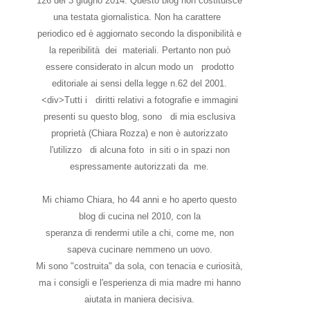
126 del 3 giugno 2014. Questo blog non costituisce
una testata giornalistica. Non ha carattere
periodico ed è aggiornato secondo la disponibilità e
la reperibilità dei materiali. Pertanto non può
essere considerato in alcun modo un prodotto
editoriale ai sensi della legge n.62 del 2001.
<div>Tutti i diritti relativi a fotografie e immagini
presenti su questo blog, sono di mia esclusiva
proprietà (Chiara Rozza) e non è autorizzato
l'utilizzo di alcuna foto in siti o in spazi non
espressamente autorizzati da me.
Mi chiamo Chiara, ho 44 anni e ho aperto questo
blog di cucina nel 2010, con la
speranza di rendermi utile a chi, come me, non
sapeva cucinare nemmeno un uovo.
Mi sono "costruita" da sola, con tenacia e curiosità,
ma i consigli e l'esperienza di mia madre mi hanno
aiutata in maniera decisiva.