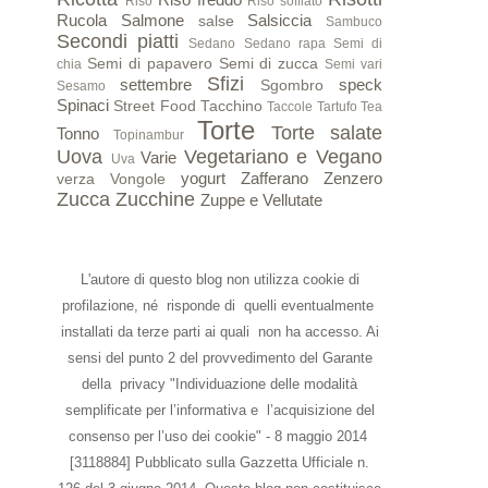
Riso
Riso soffiato
Rucola
Salmone
Salsiccia
salse
Sambuco
Secondi piatti
Sedano
Sedano rapa
Semi di
Semi di papavero
Semi di zucca
chia
Semi vari
Sfizi
settembre
speck
Sgombro
Sesamo
Spinaci
Street Food
Tacchino
Taccole
Tartufo
Tea
Torte
Torte salate
Tonno
Topinambur
Uova
Vegetariano e Vegano
Varie
Uva
yogurt
Zafferano
Zenzero
verza
Vongole
Zucca
Zucchine
Zuppe e Vellutate
L'autore di questo blog non utilizza cookie di
profilazione, né risponde di quelli eventualmente
installati da terze parti ai quali non ha accesso. Ai
sensi del punto 2 del provvedimento del Garante
della privacy "Individuazione delle modalità
semplificate per l’informativa e l’acquisizione del
consenso per l’uso dei cookie" - 8 maggio 2014
[3118884] Pubblicato sulla Gazzetta Ufficiale n.