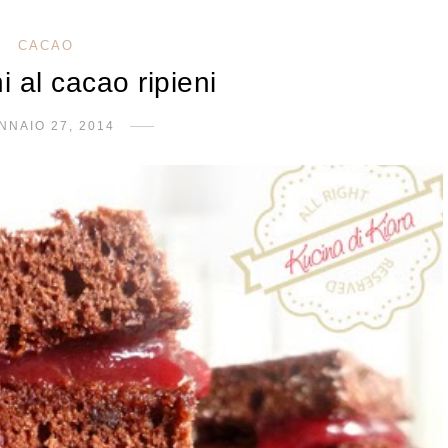
CACAO
i al cacao ripieni
NNAIO 27, 2014