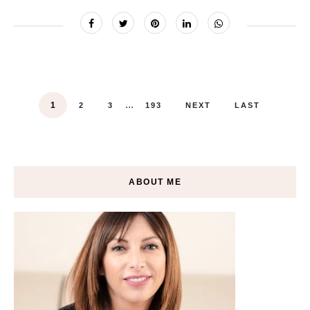
...
1
2
3
193
NEXT
LAST
ABOUT ME