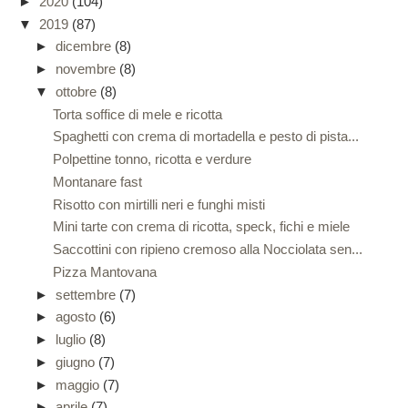
►
2020
(104)
▼
2019
(87)
►
dicembre
(8)
►
novembre
(8)
▼
ottobre
(8)
Torta soffice di mele e ricotta
Spaghetti con crema di mortadella e pesto di pista...
Polpettine tonno, ricotta e verdure
Montanare fast
Risotto con mirtilli neri e funghi misti
Mini tarte con crema di ricotta, speck, fichi e miele
Saccottini con ripieno cremoso alla Nocciolata sen...
Pizza Mantovana
►
settembre
(7)
►
agosto
(6)
►
luglio
(8)
►
giugno
(7)
►
maggio
(7)
►
aprile
(7)