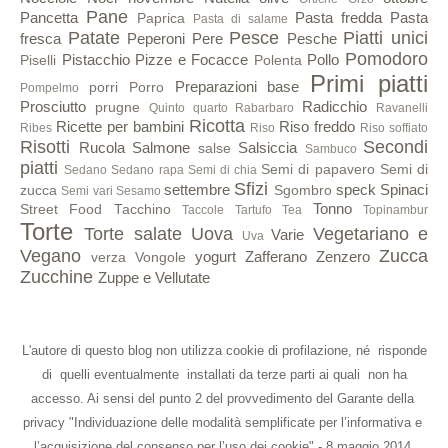
Pane
Pancetta
Pasta fredda
Pasta
Paprica
Pasta di salame
Patate
Pesce
Piatti unici
fresca
Peperoni
Pere
Pesche
Pomodoro
Pistacchio
Pizze e Focacce
Pollo
Piselli
Polenta
Primi piatti
Preparazioni base
porri
Porro
Pompelmo
Prosciutto
Radicchio
prugne
Quinto quarto
Rabarbaro
Ravanelli
Ricotta
Ricette per bambini
Riso freddo
Ribes
Riso
Riso soffiato
Risotti
Secondi
Rucola
Salmone
Salsiccia
salse
Sambuco
piatti
Semi di papavero
Semi di
Sedano
Sedano rapa
Semi di chia
Sfizi
settembre
speck
Spinaci
zucca
Sgombro
Semi vari
Sesamo
Tonno
Street Food
Tacchino
Taccole
Tartufo
Tea
Topinambur
Torte
Torte salate
Uova
Vegetariano e
Varie
Uva
Vegano
Zucca
yogurt
Zafferano
Zenzero
verza
Vongole
Zucchine
Zuppe e Vellutate
L'autore di questo blog non utilizza cookie di profilazione, né risponde
di quelli eventualmente installati da terze parti ai quali non ha
accesso. Ai sensi del punto 2 del provvedimento del Garante della
privacy "Individuazione delle modalità semplificate per l’informativa e
l’acquisizione del consenso per l’uso dei cookie" - 8 maggio 2014