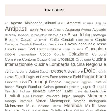
CATEGORIE
Agosto
Albicocche
Albumi
Amaretti
Alici
ad
ananas
Anguria
Antipasti
aprile
Arancia
Asparagi
Avena
Avocado
Aringhe
Biscotti
blog
Banane
Bietole
birra
bottarga
Baccalà
Barbabietole
Broccoli
Cacao
Caffè
Carciofi
Carote
CacoMela
Cardamomo
Cavolo cappuccio rosso
Cavolfiore
Castagne
Cavoletti Bruxelles
Cioccolato
Ceci
Cavolo nero
Cetrioli
ciliegie
Cime di rapa
Colazione
cipolle
Cocco
clementine
Concorsi
Cocotte
Crostate
Cucina
Conserve
Contorni
Cozze
Crudismo
Crauti
internazionale
Cucina Lombarda
Cucina Regionale
Dolci
Dessert
dicembre
curcuma
curry
Datteri
drink
Daycon
Finger Food
Fagioli
Fave
Fichi
Fagiolini
Farro
febbraio
Eventi
Formaggi
Fragole
Finocchi
Fiori
Frutti di
Frangipane
Friggitelli
Funghi
Gamberi
gennaio
giugno
Gnocchi
bosco
Gelato
ginepro
Insalate
Lamponi
Latte
Indivia
Lenticchie
Granchio
Lavanda
Lievitati
Mandorle
Limone
low-carb
luglio
maggio
light
Marzo
Mascarpone
mango
Matcha
melagrana
Maracuja
Merenda
Melanzane
Mele
Mirtilli
Melone
More
Menta
Nocciole
Noci
novembre
Nutella
olive
ottobre
Ortiche
Orzo