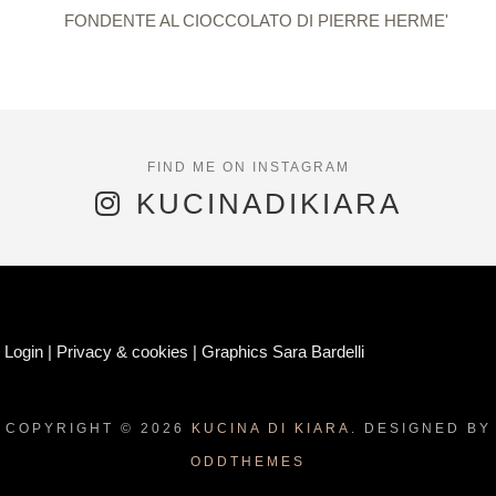
FONDENTE AL CIOCCOLATO DI PIERRE HERME'
KUCINADIKIARA
Login
|
Privacy & cookies
|
Graphics Sara Bardelli
COPYRIGHT ©
2026
KUCINA DI KIARA.
DESIGNED BY
ODDTHEMES