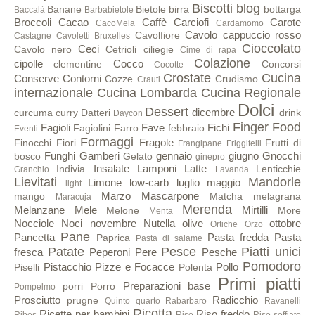
Biscotti
blog
Banane
Bietole
birra
bottarga
Baccalà
Barbabietole
Broccoli
Cacao
Caffè
Carciofi
Carote
CacoMela
Cardamomo
Cavolo cappuccio rosso
Cavolfiore
Castagne
Cavoletti Bruxelles
Cioccolato
Ceci
Cavolo nero
Cetrioli
ciliegie
Cime di rapa
Colazione
cipolle
Cocco
clementine
Concorsi
Cocotte
Crostate
Cucina
Conserve
Contorni
Cozze
Crudismo
Crauti
internazionale
Cucina Lombarda
Cucina Regionale
Dolci
Dessert
dicembre
curcuma
curry
Datteri
drink
Daycon
Finger Food
Fagioli
Fave
Fichi
Fagiolini
Farro
febbraio
Eventi
Formaggi
Fragole
Finocchi
Fiori
Frutti di
Frangipane
Friggitelli
Funghi
Gamberi
gennaio
giugno
Gnocchi
bosco
Gelato
ginepro
Insalate
Lamponi
Latte
Indivia
Lenticchie
Granchio
Lavanda
Lievitati
Mandorle
Limone
low-carb
luglio
maggio
light
Marzo
Mascarpone
mango
Matcha
melagrana
Maracuja
Merenda
Melanzane
Mele
Mirtilli
Melone
More
Menta
Nocciole
Noci
novembre
Nutella
olive
ottobre
Ortiche
Orzo
Pane
Pancetta
Pasta fredda
Pasta
Paprica
Pasta di salame
Patate
Pesce
Piatti unici
fresca
Peperoni
Pere
Pesche
Pomodoro
Pistacchio
Pizze e Focacce
Pollo
Piselli
Polenta
Primi piatti
Preparazioni base
porri
Porro
Pompelmo
Prosciutto
Radicchio
prugne
Quinto quarto
Rabarbaro
Ravanelli
Ricotta
Ricette per bambini
Riso freddo
Ribes
Riso
Riso soffiato