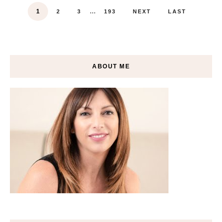
...
1
2
3
193
NEXT
LAST
ABOUT ME