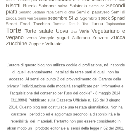
Risotti
Secondi
Rucola
Salmone
Salsiccia
salse
Sambuco
piatti
Semi di papavero
Semi di
Sedano
Sedano rapa
Semi di chia
Sfizi
settembre
speck
Spinaci
zucca
Sgombro
Semi vari
Sesamo
Tonno
Street Food
Tacchino
Taccole
Tartufo
Tea
Topinambur
Torte
Torte salate
Uova
Vegetariano e
Varie
Uva
Vegano
Zucca
yogurt
Zafferano
Zenzero
verza
Vongole
Zucchine
Zuppe e Vellutate
L'autore di questo blog non utilizza cookie di profilazione, né risponde
di quelli eventualmente installati da terze parti ai quali non ha
accesso. Ai sensi del punto 2 del provvedimento del Garante della
privacy "Individuazione delle modalità semplificate per l’informativa e
l’acquisizione del consenso per l’uso dei cookie" - 8 maggio 2014
[3118884] Pubblicato sulla Gazzetta Ufficiale n. 126 del 3 giugno
2014. Questo blog non costituisce una testata giornalistica. Non ha
carattere periodico ed è aggiornato secondo la disponibilità e la
reperibilità dei materiali. Pertanto non può essere considerato in
alcun modo un prodotto editoriale ai sensi della legge n.62 del 2001.