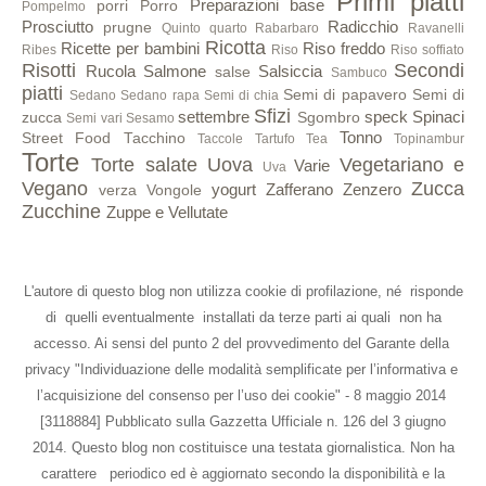
Primi piatti
Preparazioni base
porri
Porro
Pompelmo
Prosciutto
Radicchio
prugne
Quinto quarto
Rabarbaro
Ravanelli
Ricotta
Ricette per bambini
Riso freddo
Ribes
Riso
Riso soffiato
Risotti
Secondi
Rucola
Salmone
Salsiccia
salse
Sambuco
piatti
Semi di papavero
Semi di
Sedano
Sedano rapa
Semi di chia
Sfizi
settembre
speck
Spinaci
zucca
Sgombro
Semi vari
Sesamo
Tonno
Street Food
Tacchino
Taccole
Tartufo
Tea
Topinambur
Torte
Torte salate
Uova
Vegetariano e
Varie
Uva
Vegano
Zucca
yogurt
Zafferano
Zenzero
verza
Vongole
Zucchine
Zuppe e Vellutate
L'autore di questo blog non utilizza cookie di profilazione, né risponde
di quelli eventualmente installati da terze parti ai quali non ha
accesso. Ai sensi del punto 2 del provvedimento del Garante della
privacy "Individuazione delle modalità semplificate per l’informativa e
l’acquisizione del consenso per l’uso dei cookie" - 8 maggio 2014
[3118884] Pubblicato sulla Gazzetta Ufficiale n. 126 del 3 giugno
2014. Questo blog non costituisce una testata giornalistica. Non ha
carattere periodico ed è aggiornato secondo la disponibilità e la