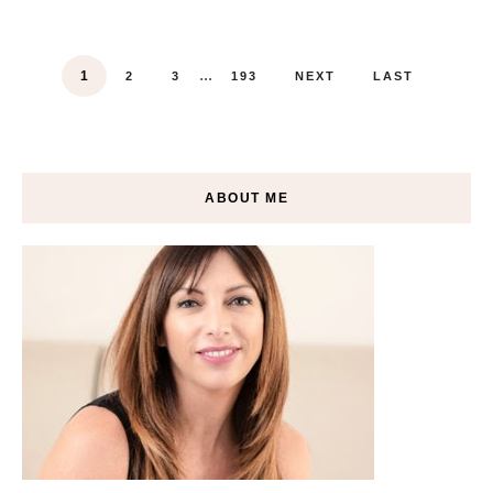
...
1
2
3
193
NEXT
LAST
ABOUT ME