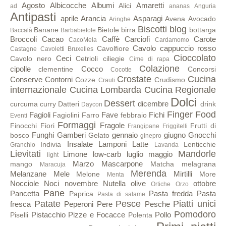
Agosto
Albicocche
Albumi
Amaretti
Alici
ad
ananas
Anguria
Antipasti
aprile
Arancia
Asparagi
Avena
Avocado
Aringhe
Biscotti
blog
Banane
Bietole
birra
bottarga
Baccalà
Barbabietole
Broccoli
Cacao
Caffè
Carciofi
Carote
CacoMela
Cardamomo
Cavolo cappuccio rosso
Cavolfiore
Castagne
Cavoletti Bruxelles
Cioccolato
Ceci
Cavolo nero
Cetrioli
ciliegie
Cime di rapa
Colazione
cipolle
Cocco
clementine
Concorsi
Cocotte
Crostate
Cucina
Conserve
Contorni
Cozze
Crudismo
Crauti
internazionale
Cucina Lombarda
Cucina Regionale
Dolci
Dessert
dicembre
curcuma
curry
Datteri
drink
Daycon
Finger Food
Fagioli
Fave
Fichi
Fagiolini
Farro
febbraio
Eventi
Formaggi
Fragole
Finocchi
Fiori
Frutti di
Frangipane
Friggitelli
Funghi
Gamberi
gennaio
giugno
Gnocchi
bosco
Gelato
ginepro
Insalate
Lamponi
Latte
Indivia
Lenticchie
Granchio
Lavanda
Lievitati
Mandorle
Limone
low-carb
luglio
maggio
light
Marzo
Mascarpone
mango
Matcha
melagrana
Maracuja
Merenda
Melanzane
Mele
Mirtilli
Melone
More
Menta
Nocciole
Noci
novembre
Nutella
olive
ottobre
Ortiche
Orzo
Pane
Pancetta
Pasta fredda
Pasta
Paprica
Pasta di salame
Patate
Pesce
Piatti unici
fresca
Peperoni
Pere
Pesche
Pomodoro
Pistacchio
Pizze e Focacce
Pollo
Piselli
Polenta