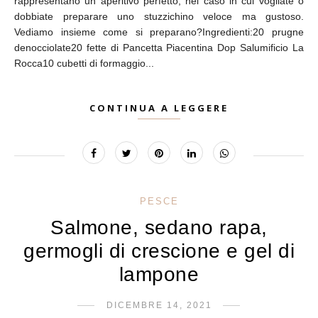
rappresentano un aperitivo perfetto, nel caso in cui vogliate o
dobbiate preparare uno stuzzichino veloce ma gustoso.
Vediamo insieme come si preparano?Ingredienti:20 prugne
denocciolate20 fette di Pancetta Piacentina Dop Salumificio La
Rocca10 cubetti di formaggio...
CONTINUA A LEGGERE
PESCE
Salmone, sedano rapa,
germogli di crescione e gel di
lampone
DICEMBRE 14, 2021