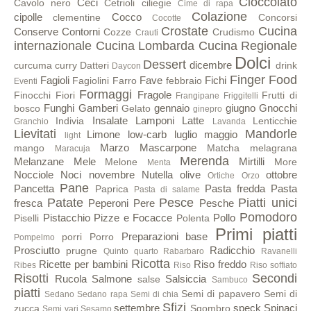
Cioccolato
Ceci
Cavolo nero
Cetrioli
ciliegie
Cime di rapa
Colazione
cipolle
Cocco
clementine
Concorsi
Cocotte
Crostate
Cucina
Conserve
Contorni
Cozze
Crudismo
Crauti
internazionale
Cucina Lombarda
Cucina Regionale
Dolci
Dessert
dicembre
curcuma
curry
Datteri
drink
Daycon
Finger Food
Fagioli
Fave
Fichi
Fagiolini
Farro
febbraio
Eventi
Formaggi
Fragole
Finocchi
Fiori
Frutti di
Frangipane
Friggitelli
Funghi
Gamberi
gennaio
giugno
Gnocchi
bosco
Gelato
ginepro
Insalate
Lamponi
Latte
Indivia
Lenticchie
Granchio
Lavanda
Lievitati
Mandorle
Limone
low-carb
luglio
maggio
light
Marzo
Mascarpone
mango
Matcha
melagrana
Maracuja
Merenda
Melanzane
Mele
Mirtilli
Melone
More
Menta
Nocciole
Noci
novembre
Nutella
olive
ottobre
Ortiche
Orzo
Pane
Pancetta
Pasta fredda
Pasta
Paprica
Pasta di salame
Patate
Pesce
Piatti unici
fresca
Peperoni
Pere
Pesche
Pomodoro
Pistacchio
Pizze e Focacce
Pollo
Piselli
Polenta
Primi piatti
Preparazioni base
porri
Porro
Pompelmo
Prosciutto
Radicchio
prugne
Quinto quarto
Rabarbaro
Ravanelli
Ricotta
Ricette per bambini
Riso freddo
Ribes
Riso
Riso soffiato
Risotti
Secondi
Rucola
Salmone
Salsiccia
salse
Sambuco
piatti
Semi di papavero
Semi di
Sedano
Sedano rapa
Semi di chia
Sfizi
settembre
speck
Spinaci
zucca
Sgombro
Semi vari
Sesamo