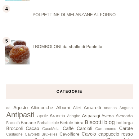
POLPETTINE DI MELANZANE AL FORNO
I BOMBOLONI da sballo di Paoletta
CATEGORIE
Agosto
Albicocche
Albumi
Amaretti
Alici
ad
ananas
Anguria
Antipasti
aprile
Arancia
Asparagi
Avena
Avocado
Aringhe
Biscotti
blog
Banane
Bietole
birra
bottarga
Baccalà
Barbabietole
Broccoli
Cacao
Caffè
Carciofi
Carote
CacoMela
Cardamomo
Cavolo cappuccio rosso
Cavolfiore
Castagne
Cavoletti Bruxelles