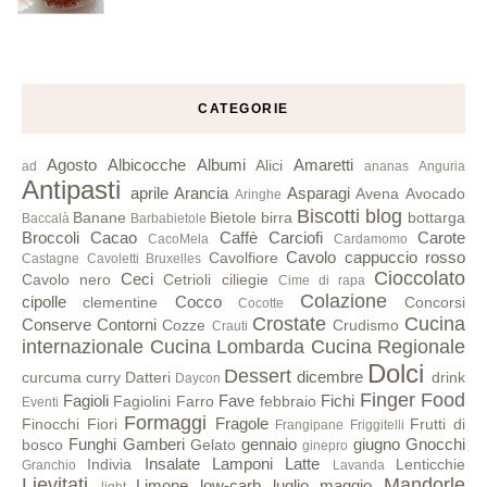
CATEGORIE
Agosto
Albicocche
Albumi
Amaretti
Alici
ad
ananas
Anguria
Antipasti
aprile
Arancia
Asparagi
Avena
Avocado
Aringhe
Biscotti
blog
Banane
Bietole
birra
bottarga
Baccalà
Barbabietole
Broccoli
Cacao
Caffè
Carciofi
Carote
CacoMela
Cardamomo
Cavolo cappuccio rosso
Cavolfiore
Castagne
Cavoletti Bruxelles
Cioccolato
Ceci
Cavolo nero
Cetrioli
ciliegie
Cime di rapa
Colazione
cipolle
Cocco
clementine
Concorsi
Cocotte
Crostate
Cucina
Conserve
Contorni
Cozze
Crudismo
Crauti
internazionale
Cucina Lombarda
Cucina Regionale
Dolci
Dessert
dicembre
curcuma
curry
Datteri
drink
Daycon
Finger Food
Fagioli
Fave
Fichi
Fagiolini
Farro
febbraio
Eventi
Formaggi
Fragole
Finocchi
Fiori
Frutti di
Frangipane
Friggitelli
Funghi
Gamberi
gennaio
giugno
Gnocchi
bosco
Gelato
ginepro
Insalate
Lamponi
Latte
Indivia
Lenticchie
Granchio
Lavanda
Lievitati
Mandorle
Limone
low-carb
luglio
maggio
light