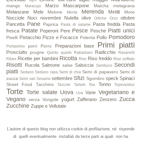
Marzo
Mascarpone
mango
Matcha
melagrana
Maracuja
Merenda
Melanzane
Mele
Mirtilli
Melone
More
Menta
Nocciole
Noci
novembre
Nutella
olive
ottobre
Ortiche
Orzo
Pane
Pancetta
Pasta fredda
Pasta
Paprica
Pasta di salame
Patate
Pesce
Piatti unici
fresca
Peperoni
Pere
Pesche
Pomodoro
Pistacchio
Pizze e Focacce
Pollo
Piselli
Polenta
Primi piatti
Preparazioni base
porri
Porro
Pompelmo
Prosciutto
Radicchio
prugne
Quinto quarto
Rabarbaro
Ravanelli
Ricotta
Ricette per bambini
Riso freddo
Ribes
Riso
Riso soffiato
Risotti
Secondi
Rucola
Salmone
Salsiccia
salse
Sambuco
piatti
Semi di papavero
Semi di
Sedano
Sedano rapa
Semi di chia
Sfizi
settembre
speck
Spinaci
zucca
Sgombro
Semi vari
Sesamo
Tonno
Street Food
Tacchino
Taccole
Tartufo
Tea
Topinambur
Torte
Torte salate
Uova
Vegetariano e
Varie
Uva
Vegano
Zucca
yogurt
Zafferano
Zenzero
verza
Vongole
Zucchine
Zuppe e Vellutate
L'autore di questo blog non utilizza cookie di profilazione, né risponde
di quelli eventualmente installati da terze parti ai quali non ha