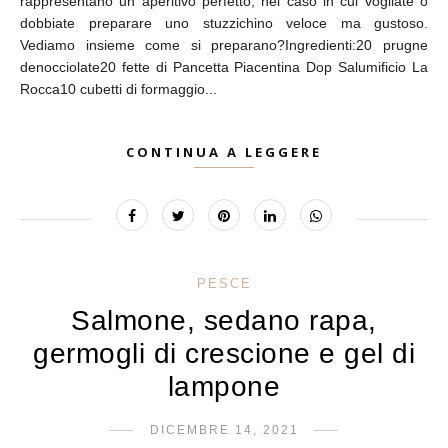
rappresentano un aperitivo perfetto, nel caso in cui vogliate o
dobbiate preparare uno stuzzichino veloce ma gustoso.
Vediamo insieme come si preparano?Ingredienti:20 prugne
denocciolate20 fette di Pancetta Piacentina Dop Salumificio La
Rocca10 cubetti di formaggio...
CONTINUA A LEGGERE
PESCE
Salmone, sedano rapa,
germogli di crescione e gel di
lampone
DICEMBRE 14, 2021