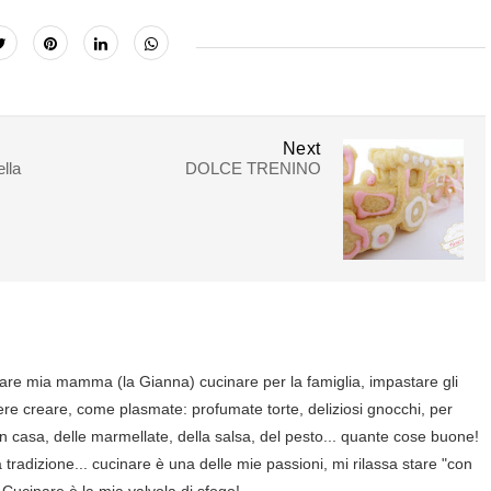
Next
lla
DOLCE TRENINO
are mia mamma (la Gianna) cucinare per la famiglia, impastare gli
ere creare, come plasmate: profumate torte, deliziosi gnocchi, per
in casa, delle marmellate, della salsa, del pesto... quante cose buone!
tradizione... cucinare è una delle mie passioni, mi rilassa stare "con
 Cucinare è la mia valvola di sfogo!