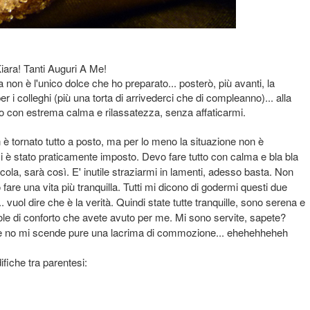
Kiara! Tanti Auguri A Me!
non è l'unico dolce che ho preparato... posterò, più avanti, la
er i colleghi (più una torta di arrivederci che di compleanno)... alla
utto con estrema calma e rilassatezza, senza affaticarmi.
on è tornato tutto a posto, ma per lo meno la situazione non è
mi è stato praticamente imposto. Devo fare tutto con calma e bla bla
piccola, sarà così. E' inutile straziarmi in lamenti, adesso basta. Non
fare una vita più tranquilla. Tutti mi dicono di godermi questi due
vuol dire che è la verità. Quindi state tutte tranquille, sono serena e
arole di conforto che avete avuto per me. Mi sono servite, sapete?
 se no mi scende pure una lacrima di commozione... ehehehheheh
ifiche tra parentesi: