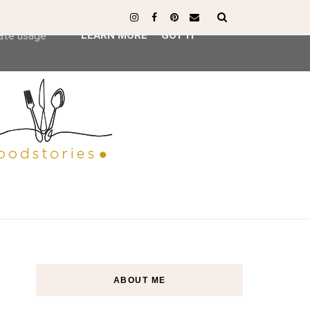
ser-agent
rate usage
LEARN MORE
GOT IT
ABOUT ME