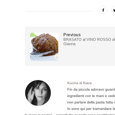
Previous
BRASATO al VINO ROSSO de
Gianna
Kucina di Kiara
Fin da piccola adoravo guard
ingredienti con le mani e ved
non parlare della pasta fatta 
Io sono qui per tramandare la 
le mani in pasta"... soprattutto quando sono arrabbiata!