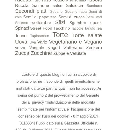
Riso
Riso soffiato
Rucola
Salmone
Salsiccia
salse
Sambuco
Secondi piatti
Sedano
Sedano rapa
Semi di
Semi di papavero
Semi di zucca
chia
Semi vari
Sfizi
settembre
speck
Sgombro
Sesamo
Spinaci
Street Food
Tacchino
Taccole
Tartufo
Tea
Torte
Torte salate
Tonno
Topinambur
Uova
Vegetariano e Vegano
Varie
Uva
yogurt
Zafferano
Zenzero
verza
Vongole
Zucca
Zucchine
Zuppe e Vellutate
L'autore di questo blog non utilizza cookie di
profilazione, né risponde di quelli eventualmente
installati da terze parti ai quali non ha accesso. Ai
sensi del punto 2 del provvedimento del Garante
della privacy "Individuazione delle modalità
semplificate per l’informativa e l’acquisizione del
consenso per l’uso dei cookie" - 8 maggio 2014
[3118884] Pubblicato sulla Gazzetta Ufficiale n.