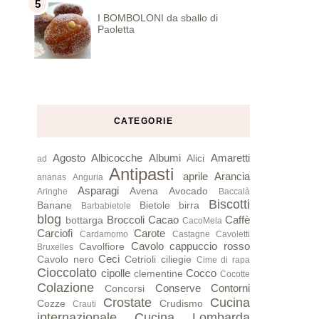
I BOMBOLONI da sballo di
Paoletta
CATEGORIE
Agosto
Albicocche
Albumi
Amaretti
Alici
ad
Antipasti
aprile
Arancia
ananas
Anguria
Asparagi
Avena
Avocado
Aringhe
Baccalà
Biscotti
Banane
Bietole
birra
Barbabietole
blog
Broccoli
Cacao
Caffè
bottarga
CacoMela
Carciofi
Carote
Cardamomo
Castagne
Cavoletti
Cavolo cappuccio rosso
Cavolfiore
Bruxelles
Ceci
Cavolo nero
Cetrioli
ciliegie
Cime di rapa
Cioccolato
cipolle
Cocco
clementine
Cocotte
Colazione
Conserve
Contorni
Concorsi
Crostate
Cucina
Cozze
Crudismo
Crauti
internazionale
Cucina Lombarda