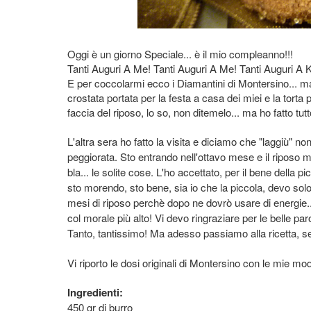
Oggi è un giorno Speciale... è il mio compleanno!!!
Tanti Auguri A Me! Tanti Auguri A Me! Tanti Auguri A 
E per coccolarmi ecco i Diamantini di Montersino... ma 
crostata portata per la festa a casa dei miei e la torta p
faccia del riposo, lo so, non ditemelo... ma ho fatto t
L'altra sera ho fatto la visita e diciamo che "laggiù" n
peggiorata. Sto entrando nell'ottavo mese e il riposo 
bla... le solite cose. L'ho accettato, per il bene della 
sto morendo, sto bene, sia io che la piccola, devo solo 
mesi di riposo perchè dopo ne dovrò usare di energie... 
col morale più alto! Vi devo ringraziare per le belle p
Tanto, tantissimo! Ma adesso passiamo alla ricetta,
Vi riporto le dosi originali di Montersino con le mie mod
Ingredienti:
450 gr di burro