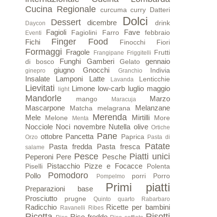
Cucina Regionale
curcuma
curry
Datteri
Dolci
Dessert
dicembre
drink
Daycon
Fagioli
Fave
Fagiolini
Farro
febbraio
Eventi
Finger Food
Fichi
Finocchi
Fiori
Formaggi
Fragole
Frutti
Frangipane
Friggitelli
Funghi
Gamberi
gennaio
di bosco
Gelato
giugno
Gnocchi
Indivia
ginepro
Granchio
Insalate
Lamponi
Latte
Lenticchie
Lavanda
Lievitati
Limone
low-carb
luglio
maggio
light
Mandorle
Marzo
mango
Maracuja
Mascarpone
Melanzane
Matcha
melagrana
Merenda
Mele
Mirtilli
Melone
More
Menta
Nocciole
Noci
novembre
Nutella
olive
Ortiche
Pane
ottobre
Pancetta
Paprica
Orzo
Pasta di
Patate
Pasta fredda
Pasta fresca
salame
Pesce
Piatti unici
Peperoni
Pere
Pesche
Pistacchio
Pizze e Focacce
Piselli
Polenta
Pomodoro
Pollo
porri
Porro
Pompelmo
Primi piatti
Preparazioni base
Prosciutto
prugne
Quinto quarto
Rabarbaro
Radicchio
Ricette per bambini
Ravanelli
Ribes
Ricotta
Risotti
Riso freddo