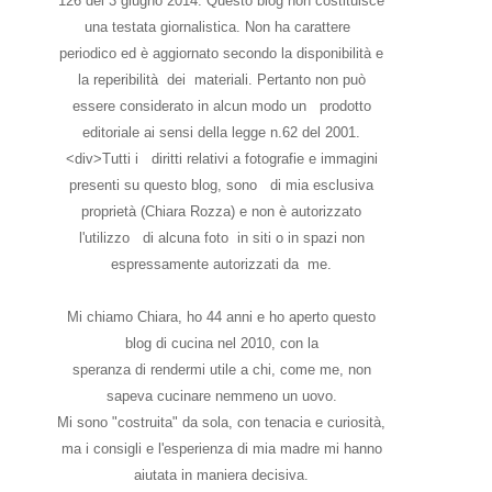
126 del 3 giugno 2014. Questo blog non costituisce
una testata giornalistica. Non ha carattere
periodico ed è aggiornato secondo la disponibilità e
la reperibilità dei materiali. Pertanto non può
essere considerato in alcun modo un prodotto
editoriale ai sensi della legge n.62 del 2001.
<div>Tutti i diritti relativi a fotografie e immagini
presenti su questo blog, sono di mia esclusiva
proprietà (Chiara Rozza) e non è autorizzato
l'utilizzo di alcuna foto in siti o in spazi non
espressamente autorizzati da me.
Mi chiamo Chiara, ho 44 anni e ho aperto questo
blog di cucina nel 2010, con la
speranza di rendermi utile a chi, come me, non
sapeva cucinare nemmeno un uovo.
Mi sono "costruita" da sola, con tenacia e curiosità,
ma i consigli e l'esperienza di mia madre mi hanno
aiutata in maniera decisiva.