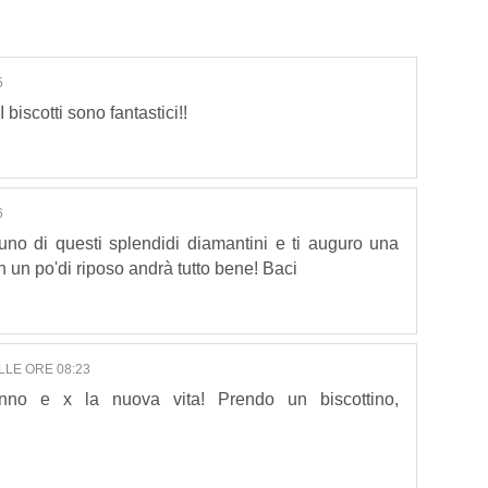
5
biscotti sono fantastici!!
6
o uno di questi splendidi diamantini e ti auguro una
n un po'di riposo andrà tutto bene! Baci
LLE ORE 08:23
eanno e x la nuova vita! Prendo un biscottino,