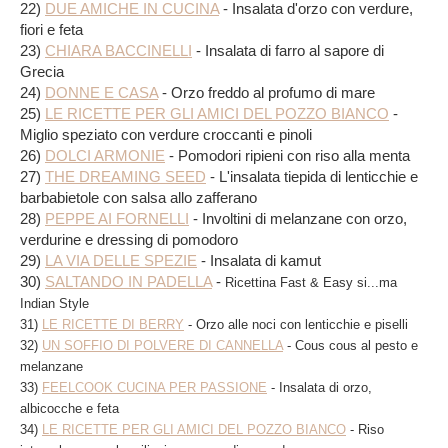
22)
DUE AMICHE IN CUCINA
- Insalata d'orzo con verdure,
fiori e feta
23)
CHIARA BACCINELLI
- Insalata di farro al sapore di
Grecia
24)
DONNE E CASA
- Orzo freddo al profumo di mare
25)
LE RICETTE PER GLI AMICI DEL POZZO BIANCO
-
Miglio speziato con verdure croccanti e pinoli
26)
DOLCI ARMONIE
- Pomodori ripieni con riso alla menta
27)
THE DREAMING SEED
- L'insalata tiepida di lenticchie e
barbabietole con salsa allo zafferano
28)
PEPPE AI FORNELLI
- Involtini di melanzane con orzo,
verdurine e dressing di pomodoro
29)
LA VIA DELLE SPEZIE
- Insalata di kamut
30)
SALTANDO IN PADELLA
-
Ricettina Fast & Easy si...ma
Indian Style
31)
LE RICETTE DI BERRY
- Orzo alle noci con lenticchie e piselli
32)
UN SOFFIO DI POLVERE DI CANNELLA
- Cous cous al pesto e
melanzane
33)
FEELCOOK CUCINA PER PASSIONE
- Insalata di orzo,
albicocche e feta
34)
LE RICETTE PER GLI AMICI DEL POZZO BIANCO
- Riso