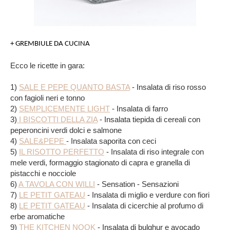
+ GREMBIULE DA CUCINA
Ecco le ricette in gara:
1)
SALE E PEPE QUANTO BASTA
- Insalata di riso rosso
con fagioli neri e tonno
2)
SEMPLICEMENTE LIGHT
- Insalata di farro
3)
I BISCOTTI DELLA ZIA
- Insalata tiepida di cereali con
peperoncini verdi dolci e salmone
4)
SALE&PEPE
- Insalata saporita con ceci
5)
IL RISOTTO PERFETTO
-
Insalata di riso integrale con
mele verdi, formaggio stagionato di capra e granella di
pistacchi e nocciole
6)
A TAVOLA CON WILLI
- Sensation - Sensazioni
7)
LE PETIT GATEAU
- Insalata di miglio e verdure con fiori
8)
LE PETIT GATEAU
- Insalata di cicerchie al profumo di
erbe aromatiche
9)
THE KITCHEN NOOK
- Insalata di bulghur e avocado