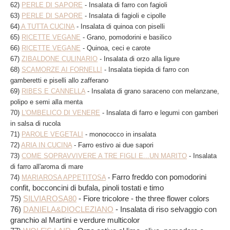
62)
PERLE DI SAPORE
- Insalata di farro con fagioli
63)
PERLE DI SAPORE
- Insalata di fagioli e cipolle
64)
A TUTTA CUCINA
- Insalata di quinoa con piselli
65)
RICETTE VEGANE
- Grano, pomodorini e basilico
66)
RICETTE VEGANE
- Quinoa, ceci e carote
67)
ZIBALDONE CULINARIO
- Insalata di orzo alla ligure
68)
SCAMORZE AI FORNELLI
- Insalata tiepida di farro con
gamberetti e piselli allo zafferano
69)
RIBES E CANNELLA
- Insalata di grano saraceno con melanzane,
polipo e semi alla menta
70)
L'OMBELICO DI VENERE
- Insalata di farro e legumi con gamberi
in salsa di rucola
71)
PAROLE VEGETALI
- monococco in insalata
72)
ARIA IN CUCINA
- Farro estivo ai due sapori
73)
COME SOPRAVVIVERE A TRE FIGLI E...UN MARITO
- Insalata
di farro all'aroma di mare
Farro freddo con pomodorini
74)
MARIAROSA APPETITOSA
-
confit, bocconcini di bufala, pinoli tostati e timo
75)
SILVIAROSA80
- Fiore tricolore - the three flower colors
76)
DANIELA&DIOCLEZIANO
- Insalata di riso selvaggio con
granchio al Martini e verdure multicolor