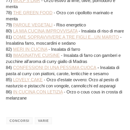
77)
WOLF'S LAIR
- Orzo estivo al lime, olive, pomodoro e
menta
78)
THE GREEN FOOD
- Orzo con cipollotto marinato e
menta
79)
PAROLE VEGETALI
- Riso energetico
80)
LA MIA CUCINA IMPROVVISATA
- Insalata di riso di mare
81)
COME SOPRAVVIVERE A TRE FIGLI E...UN MARITO
-
Insalatina farro, moscardini e sedano
82)
MERI IN CUCINA
- Insalata di farro
83)
IMAGINATIVE CUISINE
- Insalata di farro con gamberi e
zucchine al
l'aroma di curry giallo di Madras
84)
CONFESSIONI DI UNA PESSIMA CUOCA
-
Insalata di
pasta al curry con piattoni, carote, lenticchie e sesamo
85)
LOVELY CAKE
- Orzo d'estate ovvero:
Orzo al pesto di
nasturzio e pistacchi con vongole, cannolicchi ed asparagi
86)
IN CUCINA CON LETIZIA
-
Orzo o cous cous in crosta di
melanzane
CONCORSI
VARIE