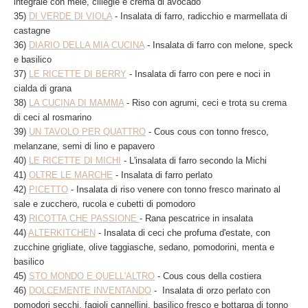
integrale con mele, ciliegie e crema di avocado
35)
DI VERDE DI VIOLA
- Insalata di farro, radicchio e marmellata di
castagne
36)
DIARIO DELLA MIA CUCINA
- Insalata di farro con melone, speck
e basilico
37)
LE RICETTE DI BERRY
- Insalata di farro con pere e noci in
cialda di grana
38)
LA CUCINA DI MAMMA
- Riso con agrumi, ceci e trota su crema
di ceci al rosmarino
39)
UN TAVOLO PER QUATTRO
- Cous cous con tonno fresco,
melanzane, semi di lino e papavero
40)
LE RICETTE DI MICHI
- L'insalata di farro secondo la Michi
41)
OLTRE LE MARCHE
- Insalata di farro perlato
42)
PICETTO
- Insalata di riso venere con tonno fresco marinato al
sale e zucchero, rucola e cubetti di pomodoro
43)
RICOTTA CHE PASSIONE
- Rana pescatrice in insalata
44)
ALTERKITCHEN
- Insalata di ceci che profuma d'estate, con
zucchine grigliate, olive taggiasche, sedano, pomodorini, menta e
basilico
45)
STO MONDO E QUELL'ALTRO
- Cous cous della costiera
46)
DOLCEMENTE INVENTANDO
- Insalata di orzo perlato con
pomodori secchi, fagioli cannellini, basilico fresco e bottarga di tonno