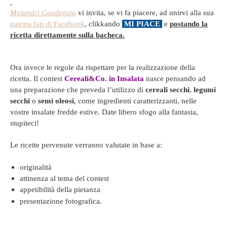
Melandri Gaudenzio
vi invita, se vi fa piacere, ad unirvi alla sua
pagina fan di Facebook
, clikkando
MI PIACE
e
postando la
ricetta direttamente sulla bacheca.
Ora invece le regole da rispettare per la realizzazione della
ricetta. Il contest
Cereali&Co. in Insalata
nasce pensando ad
una preparazione che preveda l’utilizzo di
cereali
secchi
,
legumi
secchi
o
semi oleosi
,
come ingredienti caratterizzanti
, nelle
vostre insalate fredde estive. Date libero sfogo alla fantasia,
stupiteci!
Le ricette pervenute verranno valutate in base a:
originalità
attinenza al tema del contest
appetibilità della pietanza
presentazione fotografica.