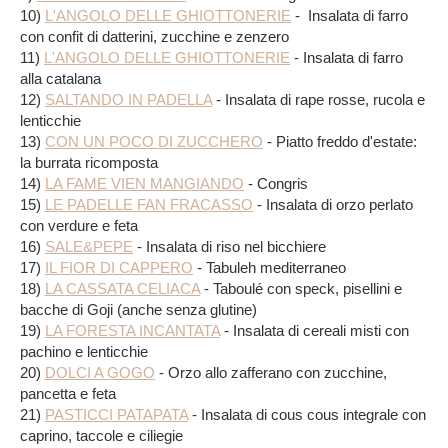
10)
L'ANGOLO DELLE GHIOTTONERIE
- Insalata di farro
con confit di datterini, zucchine e zenzero
11)
L'ANGOLO DELLE GHIOTTONERIE
- Insalata di farro
alla catalana
12)
SALTANDO IN PADELLA
- Insalata di rape rosse, rucola e
lenticchie
13)
CON UN POCO DI ZUCCHERO
- Piatto freddo d'estate:
la burrata ricomposta
14)
LA FAME VIEN MANGIANDO
- Congris
15)
LE PADELLE FAN FRACASSO
- Insalata di orzo perlato
con verdure e feta
16)
SALE&PEPE
- Insalata di riso nel bicchiere
17)
IL FIOR DI CAPPERO
- Tabuleh mediterraneo
18)
LA CASSATA CELIACA
- Taboulé con speck, pisellini e
bacche di Goji (anche senza glutine)
19)
LA FORESTA INCANTATA
-
Insalata di cereali misti con
pachino e lenticchie
20)
DOLCI A GOGO
- Orzo allo zafferano con zucchine,
pancetta e feta
21)
PASTICCI PATAPATA
- Insalata di cous cous integrale con
caprino, taccole e ciliegie