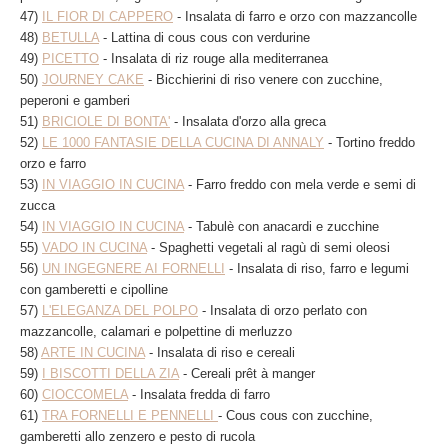
47)
IL FIOR DI CAPPERO
- Insalata di farro e orzo con mazzancolle
48)
BETULLA
- Lattina di cous cous con verdurine
49)
PICETTO
- Insalata di riz rouge alla mediterranea
50)
JOURNEY CAKE
- Bicchierini di riso venere con zucchine,
peperoni e gamberi
51)
BRICIOLE DI BONTA'
- Insalata d'orzo alla greca
52)
LE 1000 FANTASIE DELLA CUCINA DI ANNALY
- Tortino freddo
orzo e farro
53)
IN VIAGGIO IN CUCINA
- Farro freddo con mela verde e semi di
zucca
54)
IN VIAGGIO IN CUCINA
- Tabulè con anacardi e zucchine
55)
VADO IN CUCINA
- Spaghetti vegetali al ragù di semi oleosi
56)
UN INGEGNERE AI FORNELLI
- Insalata di riso, farro e legumi
con gamberetti e cipolline
57)
L'ELEGANZA DEL POLPO
- Insalata di orzo perlato con
mazzancolle, calamari e polpettine di merluzzo
58)
ARTE IN CUCINA
- Insalata di riso e cereali
59)
I BISCOTTI DELLA ZIA
-
Cereali prêt à manger
60)
CIOCCOMELA
- Insalata fredda di farro
61)
TRA FORNELLI E PENNELLI
- Cous cous con zucchine,
gamberetti allo zenzero e pesto di rucola