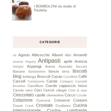
I BOMBOLONI da sballo di
Paoletta
CATEGORIE
Agosto
Albicocche
Albumi
Amaretti
Alici
ad
Antipasti
aprile
Arancia
ananas
Anguria
Asparagi
Avena
Avocado
Aringhe
Baccalà
Biscotti
Banane
Bietole
birra
Barbabietole
blog
Broccoli
Cacao
Caffè
bottarga
CacoMela
Carciofi
Carote
Cardamomo
Castagne
Cavoletti
Cavolo cappuccio rosso
Cavolfiore
Bruxelles
Ceci
Cavolo nero
Cetrioli
ciliegie
Cime di rapa
Cioccolato
cipolle
Cocco
clementine
Cocotte
Colazione
Conserve
Contorni
Concorsi
Crostate
Cucina
Cozze
Crudismo
Crauti
internazionale
Cucina Lombarda