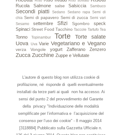
Riso
Riso soffiato
Rucola
Salmone
Salsiccia
salse
Sambuco
Secondi piatti
Sedano
Sedano rapa
Semi di
Semi di papavero
Semi di zucca
chia
Semi vari
Sfizi
settembre
speck
Sgombro
Sesamo
Spinaci
Street Food
Tacchino
Taccole
Tartufo
Tea
Torte
Torte salate
Tonno
Topinambur
Uova
Vegetariano e Vegano
Varie
Uva
yogurt
Zafferano
Zenzero
verza
Vongole
Zucca
Zucchine
Zuppe e Vellutate
L'autore di questo blog non utilizza cookie di
profilazione, né risponde di quelli eventualmente
installati da terze parti ai quali non ha accesso. Ai
sensi del punto 2 del provvedimento del Garante
della privacy "Individuazione delle modalità
semplificate per l’informativa e l’acquisizione del
consenso per l’uso dei cookie" - 8 maggio 2014
[3118884] Pubblicato sulla Gazzetta Ufficiale n.