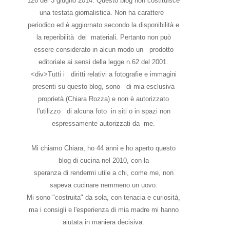
126 del 3 giugno 2014. Questo blog non costituisce
una testata giornalistica. Non ha carattere
periodico ed è aggiornato secondo la disponibilità e
la reperibilità dei materiali. Pertanto non può
essere considerato in alcun modo un prodotto
editoriale ai sensi della legge n.62 del 2001.
<div>Tutti i diritti relativi a fotografie e immagini
presenti su questo blog, sono di mia esclusiva
proprietà (Chiara Rozza) e non è autorizzato
l'utilizzo di alcuna foto in siti o in spazi non
espressamente autorizzati da me.
Mi chiamo Chiara, ho 44 anni e ho aperto questo
blog di cucina nel 2010, con la
speranza di rendermi utile a chi, come me, non
sapeva cucinare nemmeno un uovo.
Mi sono "costruita" da sola, con tenacia e curiosità,
ma i consigli e l'esperienza di mia madre mi hanno
aiutata in maniera decisiva.