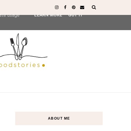
ser-agent
rate usage
LEARN MORE
GOT IT
ABOUT ME