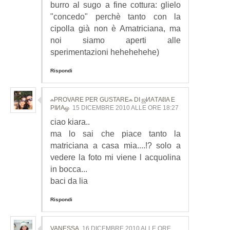
burro al sugo a fine cottura: glielo
"concedo" perchè tanto con la
cipolla già non è Amatriciana, ma
noi siamo aperti alle
sperimentazioni hehehehehe)
Rispondi
ஃPROVARE PER GUSTAREஃ DI ஜИΑТΑℓΙΑ E
ΡΙИΑஓ
15 DICEMBRE 2010 ALLE ORE 18:27
ciao kiara..
ma lo sai che piace tanto la
matriciana a casa mia....!? solo a
vedere la foto mi viene l acquolina
in bocca...
baci da lia
Rispondi
VANESSA
16 DICEMBRE 2010 ALLE ORE