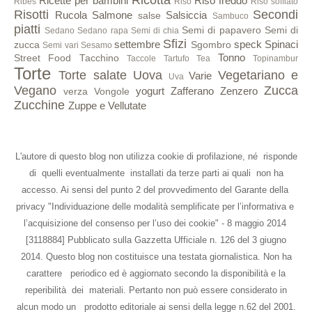
Ricette per bambini
Riso freddo
Ribes
Riso
Riso soffiato
Risotti
Secondi
Rucola
Salmone
Salsiccia
salse
Sambuco
piatti
Semi di papavero
Semi di
Sedano
Sedano rapa
Semi di chia
Sfizi
settembre
speck
Spinaci
zucca
Sgombro
Semi vari
Sesamo
Tonno
Street Food
Tacchino
Taccole
Tartufo
Tea
Topinambur
Torte
Torte salate
Uova
Vegetariano e
Varie
Uva
Vegano
Zucca
yogurt
Zafferano
Zenzero
verza
Vongole
Zucchine
Zuppe e Vellutate
L'autore di questo blog non utilizza cookie di profilazione, né risponde
di quelli eventualmente installati da terze parti ai quali non ha
accesso. Ai sensi del punto 2 del provvedimento del Garante della
privacy "Individuazione delle modalità semplificate per l’informativa e
l’acquisizione del consenso per l’uso dei cookie" - 8 maggio 2014
[3118884] Pubblicato sulla Gazzetta Ufficiale n. 126 del 3 giugno
2014. Questo blog non costituisce una testata giornalistica. Non ha
carattere periodico ed è aggiornato secondo la disponibilità e la
reperibilità dei materiali. Pertanto non può essere considerato in
alcun modo un prodotto editoriale ai sensi della legge n.62 del 2001.