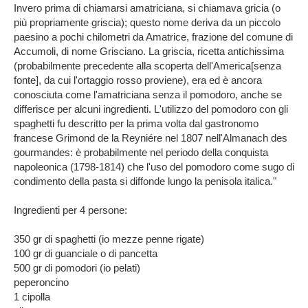
Invero prima di chiamarsi amatriciana, si chiamava gricia (o
più propriamente griscia); questo nome deriva da un piccolo
paesino a pochi chilometri da Amatrice, frazione del comune di
Accumoli, di nome Grisciano. La griscia, ricetta antichissima
(probabilmente precedente alla scoperta dell'America[senza
fonte], da cui l'ortaggio rosso proviene), era ed è ancora
conosciuta come l'amatriciana senza il pomodoro, anche se
differisce per alcuni ingredienti. L'utilizzo del pomodoro con gli
spaghetti fu descritto per la prima volta dal gastronomo
francese Grimond de la Reyniére nel 1807 nell'Almanach des
gourmandes: è probabilmente nel periodo della conquista
napoleonica (1798-1814) che l'uso del pomodoro come sugo di
condimento della pasta si diffonde lungo la penisola italica."
Ingredienti per 4 persone:
350 gr di spaghetti (io mezze penne rigate)
100 gr di guanciale o di pancetta
500 gr di pomodori (io pelati)
peperoncino
1 cipolla