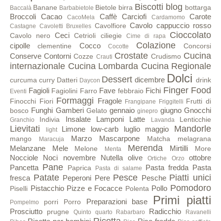
Biscotti
blog
Banane
Bietole
birra
bottarga
Baccalà
Barbabietole
Broccoli
Cacao
Caffè
Carciofi
Carote
CacoMela
Cardamomo
Cavolo cappuccio rosso
Cavolfiore
Castagne
Cavoletti Bruxelles
Cioccolato
Ceci
Cavolo nero
Cetrioli
ciliegie
Cime di rapa
Colazione
cipolle
Cocco
clementine
Concorsi
Cocotte
Crostate
Cucina
Conserve
Contorni
Cozze
Crudismo
Crauti
internazionale
Cucina Lombarda
Cucina Regionale
Dolci
Dessert
dicembre
curcuma
curry
Datteri
drink
Daycon
Finger Food
Fagioli
Fave
Fichi
Fagiolini
Farro
febbraio
Eventi
Formaggi
Fragole
Finocchi
Fiori
Frutti di
Frangipane
Friggitelli
Funghi
Gamberi
gennaio
giugno
Gnocchi
bosco
Gelato
ginepro
Insalate
Lamponi
Latte
Indivia
Lenticchie
Granchio
Lavanda
Lievitati
Mandorle
Limone
low-carb
luglio
maggio
light
Marzo
Mascarpone
mango
Matcha
melagrana
Maracuja
Merenda
Melanzane
Mele
Mirtilli
Melone
More
Menta
Nocciole
Noci
novembre
Nutella
olive
ottobre
Ortiche
Orzo
Pane
Pancetta
Pasta fredda
Pasta
Paprica
Pasta di salame
Patate
Pesce
Piatti unici
fresca
Peperoni
Pere
Pesche
Pomodoro
Pistacchio
Pizze e Focacce
Pollo
Piselli
Polenta
Primi piatti
Preparazioni base
porri
Porro
Pompelmo
Prosciutto
Radicchio
prugne
Quinto quarto
Rabarbaro
Ravanelli
Ricotta