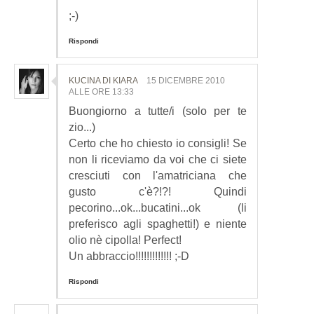
;-)
Rispondi
KUCINA DI KIARA
15 DICEMBRE 2010
ALLE ORE 13:33
Buongiorno a tutte/i (solo per te
zio...)
Certo che ho chiesto io consigli! Se
non li riceviamo da voi che ci siete
cresciuti con l'amatriciana che
gusto c'è?!?! Quindi
pecorino...ok...bucatini...ok (li
preferisco agli spaghetti!) e niente
olio nè cipolla! Perfect!
Un abbraccio!!!!!!!!!!!!! ;-D
Rispondi