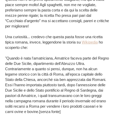
piace sempre molto! Agli spaghetti, non me ne vogliate,
preferiamo sempre la pasta corta e da qui la scelta delle
mezze penne rigate; la ricetta l’ho presa pari pari dal
“Cucchiaio d’argento” ma si accettano consigli, pareri e critiche
per migliorare!
Una curiosità... credevo che questa pasta fosse una ricetta
tipica romana, invece, leggendone la storia su
Wikipedia
ho
scoperto che:
"Quando è nata l'amatriciana, Amatrice faceva parte del Regno
delle Due Sicilie, dipartimento dell'Abruzzo Ultra.
Contrariamente a quanto si pensi, dunque, non ha alcun
legame storico con la città di Roma, all'epoca capitale dello
Stato della Chiesa, ancorché sia ben apprezzata dai Romani.
Essi l'hanno importata piuttosto tardi, dopo l'annessione delle
Due Sicilie e dello Stato pontificio al Regno di Sardegna, dai
pastori di Amatrice, i quali transumavano con le loro greggi
nella campagna romana durante il periodo invernale ed erano
soliti recarsi a Roma per vendere i loro prodotti caseari e le
carni ovine e bovine.[senza fonte]