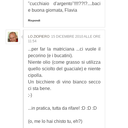
"cucchiaio d'argento"!!!!??!?....baci
e buona giornata, Flavia
Rispondi
LO ZIOPIERO
15 DICEMBRE 2010 ALLE ORE
11:54
...per far la matriciana ...ci vuole il
pecorino (e i bucatini).
Niente olio (come grasso si utilizza
quello sciolto del guaciale) e niente
cipolla.
Un bicchiere di vino bianco secco
ci sta bene.
;-)
...in pratica, tutta da rifare! :D :D :D
(o, me lo hai chisto tu, eh?)