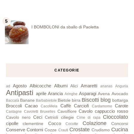
I BOMBOLONI da sballo di Paoletta
CATEGORIE
Agosto
Albicocche
Albumi
Amaretti
Alici
ad
ananas
Anguria
Antipasti
aprile
Arancia
Asparagi
Avena
Avocado
Aringhe
Biscotti
blog
Banane
Bietole
birra
bottarga
Baccalà
Barbabietole
Broccoli
Cacao
Caffè
Carciofi
Carote
CacoMela
Cardamomo
Cavolo cappuccio rosso
Cavolfiore
Castagne
Cavoletti Bruxelles
Cioccolato
Ceci
Cavolo nero
Cetrioli
ciliegie
Cime di rapa
Colazione
cipolle
Cocco
clementine
Concorsi
Cocotte
Crostate
Cucina
Conserve
Contorni
Cozze
Crudismo
Crauti