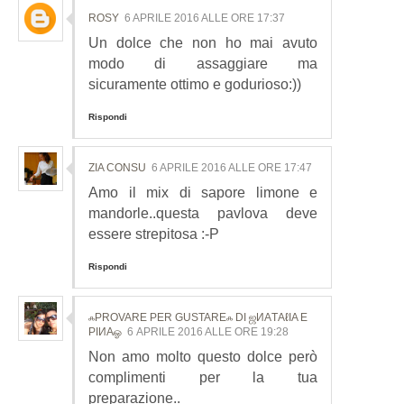
ROSY
6 APRILE 2016 ALLE ORE 17:37
Un dolce che non ho mai avuto
modo di assaggiare ma
sicuramente ottimo e godurioso:))
Rispondi
ZIA CONSU
6 APRILE 2016 ALLE ORE 17:47
Amo il mix di sapore limone e
mandorle..questa pavlova deve
essere strepitosa :-P
Rispondi
ஃPROVARE PER GUSTAREஃ DI ஜИΑТΑℓΙΑ E
ΡΙИΑஓ
6 APRILE 2016 ALLE ORE 19:28
Non amo molto questo dolce però
complimenti per la tua
preparazione..