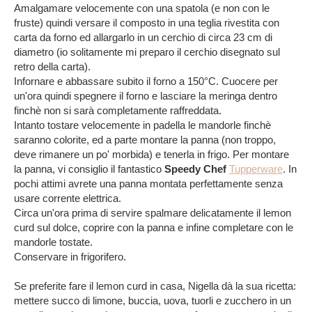
Amalgamare velocemente con una spatola (e non con le
fruste) quindi versare il composto in una teglia rivestita con
carta da forno ed allargarlo in un cerchio di circa 23 cm di
diametro (io solitamente mi preparo il cerchio disegnato sul
retro della carta).
Infornare e abbassare subito il forno a 150°C. Cuocere per
un'ora quindi spegnere il forno e lasciare la meringa dentro
finchè non si sarà completamente raffreddata.
Intanto tostare velocemente in padella le mandorle finchè
saranno colorite, ed a parte montare la panna (non troppo,
deve rimanere un po' morbida) e tenerla in frigo.
Per montare
la panna, vi consiglio il fantastico
Speedy Chef
Tupperware
. In
pochi attimi avrete una panna montata perfettamente senza
usare corrente elettrica.
Circa un'ora prima di servire spalmare delicatamente il lemon
curd sul dolce, coprire con la panna e infine completare con le
mandorle tostate.
Conservare in frigorifero.
Se preferite fare il lemon curd in casa, Nigella dà la sua ricetta:
mettere succo di limone, buccia, uova, tuorli e zucchero in un