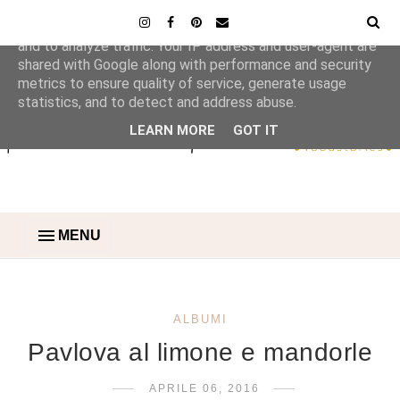
This site uses cookies from Google to deliver its services
and to analyze traffic. Your IP address and user-agent are
shared with Google along with performance and security
metrics to ensure quality of service, generate usage
statistics, and to detect and address abuse.
LEARN MORE
GOT IT
MENU
ALBUMI
Pavlova al limone e mandorle
APRILE 06, 2016