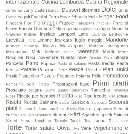
internazionale
Cucina Lombarda
Cucina Regionale
Dolci
Dessert
dicembre
curcuma
curry
Datteri
drink
Daycon
Finger Food
Fagioli
Fave
Fichi
Fagiolini
Farro
febbraio
Eventi
Formaggi
Fragole
Finocchi
Fiori
Frutti di
Frangipane
Friggitelli
Funghi
Gamberi
gennaio
giugno
Gnocchi
bosco
Gelato
ginepro
Insalate
Lamponi
Latte
Indivia
Lenticchie
Granchio
Lavanda
Lievitati
Mandorle
Limone
low-carb
luglio
maggio
light
Marzo
Mascarpone
mango
Matcha
melagrana
Maracuja
Merenda
Melanzane
Mele
Mirtilli
Melone
More
Menta
Nocciole
Noci
novembre
Nutella
olive
ottobre
Ortiche
Orzo
Pane
Pancetta
Pasta fredda
Pasta
Paprica
Pasta di salame
Patate
Pesce
Piatti unici
fresca
Peperoni
Pere
Pesche
Pomodoro
Pistacchio
Pizze e Focacce
Pollo
Piselli
Polenta
Primi piatti
Preparazioni base
porri
Porro
Pompelmo
Prosciutto
Radicchio
prugne
Quinto quarto
Rabarbaro
Ravanelli
Ricotta
Ricette per bambini
Riso freddo
Ribes
Riso
Riso soffiato
Risotti
Secondi
Rucola
Salmone
Salsiccia
salse
Sambuco
piatti
Semi di papavero
Semi di
Sedano
Sedano rapa
Semi di chia
Sfizi
settembre
speck
Spinaci
zucca
Sgombro
Semi vari
Sesamo
Tonno
Street Food
Tacchino
Taccole
Tartufo
Tea
Topinambur
Torte
Torte salate
Uova
Vegetariano e
Varie
Uva