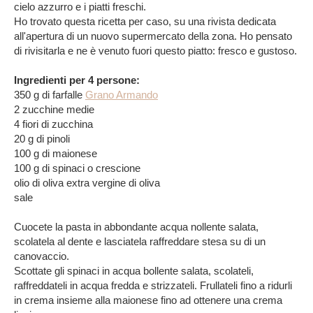
cielo azzurro e i piatti freschi.
Ho trovato questa ricetta per caso, su una rivista dedicata
all'apertura di un nuovo supermercato della zona. Ho pensato
di rivisitarla e ne è venuto fuori questo piatto: fresco e gustoso.
Ingredienti per 4 persone:
350 g di farfalle
Grano Armando
2 zucchine medie
4 fiori di zucchina
20 g di pinoli
100 g di maionese
100 g di spinaci o crescione
olio di oliva extra vergine di oliva
sale
Cuocete la pasta in abbondante acqua nollente salata,
scolatela al dente e lasciatela raffreddare stesa su di un
canovaccio.
Scottate gli spinaci in acqua bollente salata, scolateli,
raffreddateli in acqua fredda e strizzateli. Frullateli fino a ridurli
in crema insieme alla maionese fino ad ottenere una crema