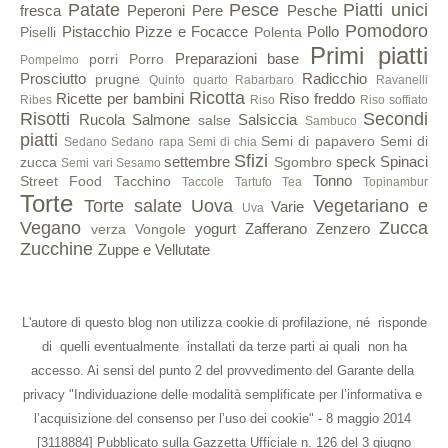
Patate
Pesce
Piatti unici
fresca
Peperoni
Pere
Pesche
Pomodoro
Pistacchio
Pizze e Focacce
Pollo
Piselli
Polenta
Primi piatti
Preparazioni base
porri
Porro
Pompelmo
Prosciutto
Radicchio
prugne
Quinto quarto
Rabarbaro
Ravanelli
Ricotta
Ricette per bambini
Riso freddo
Ribes
Riso
Riso soffiato
Risotti
Secondi
Rucola
Salmone
Salsiccia
salse
Sambuco
piatti
Semi di papavero
Semi di
Sedano
Sedano rapa
Semi di chia
Sfizi
settembre
speck
Spinaci
zucca
Sgombro
Semi vari
Sesamo
Tonno
Street Food
Tacchino
Taccole
Tartufo
Tea
Topinambur
Torte
Torte salate
Uova
Vegetariano e
Varie
Uva
Vegano
Zucca
yogurt
Zafferano
Zenzero
verza
Vongole
Zucchine
Zuppe e Vellutate
L'autore di questo blog non utilizza cookie di profilazione, né risponde
di quelli eventualmente installati da terze parti ai quali non ha
accesso. Ai sensi del punto 2 del provvedimento del Garante della
privacy "Individuazione delle modalità semplificate per l’informativa e
l’acquisizione del consenso per l’uso dei cookie" - 8 maggio 2014
[3118884] Pubblicato sulla Gazzetta Ufficiale n. 126 del 3 giugno