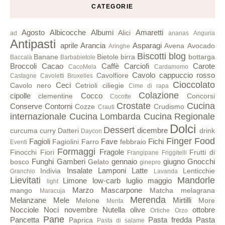
CATEGORIE
Agosto
Albicocche
Albumi
Amaretti
Alici
ad
ananas
Anguria
Antipasti
aprile
Arancia
Asparagi
Avena
Avocado
Aringhe
Biscotti
blog
Banane
Bietole
birra
bottarga
Baccalà
Barbabietole
Broccoli
Cacao
Caffè
Carciofi
Carote
CacoMela
Cardamomo
Cavolo cappuccio rosso
Cavolfiore
Castagne
Cavoletti Bruxelles
Cioccolato
Ceci
Cavolo nero
Cetrioli
ciliegie
Cime di rapa
Colazione
cipolle
Cocco
clementine
Concorsi
Cocotte
Crostate
Cucina
Conserve
Contorni
Cozze
Crudismo
Crauti
internazionale
Cucina Lombarda
Cucina Regionale
Dolci
Dessert
dicembre
curcuma
curry
Datteri
drink
Daycon
Finger Food
Fagioli
Fave
Fichi
Fagiolini
Farro
febbraio
Eventi
Formaggi
Fragole
Finocchi
Fiori
Frutti di
Frangipane
Friggitelli
Funghi
Gamberi
gennaio
giugno
Gnocchi
bosco
Gelato
ginepro
Insalate
Lamponi
Latte
Indivia
Lenticchie
Granchio
Lavanda
Lievitati
Mandorle
Limone
low-carb
luglio
maggio
light
Marzo
Mascarpone
mango
Matcha
melagrana
Maracuja
Merenda
Melanzane
Mele
Mirtilli
Melone
More
Menta
Nocciole
Noci
novembre
Nutella
olive
ottobre
Ortiche
Orzo
Pane
Pancetta
Pasta fredda
Pasta
Paprica
Pasta di salame