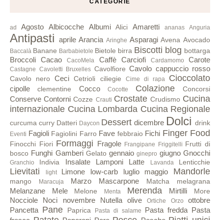
CATEGORIE
Agosto
Albicocche
Albumi
Amaretti
Alici
ad
ananas
Anguria
Antipasti
aprile
Arancia
Asparagi
Avena
Avocado
Aringhe
Biscotti
blog
Banane
Bietole
birra
bottarga
Baccalà
Barbabietole
Broccoli
Cacao
Caffè
Carciofi
Carote
CacoMela
Cardamomo
Cavolo cappuccio rosso
Cavolfiore
Castagne
Cavoletti Bruxelles
Cioccolato
Ceci
Cavolo nero
Cetrioli
ciliegie
Cime di rapa
Colazione
cipolle
Cocco
clementine
Concorsi
Cocotte
Crostate
Cucina
Conserve
Contorni
Cozze
Crudismo
Crauti
internazionale
Cucina Lombarda
Cucina Regionale
Dolci
Dessert
dicembre
curcuma
curry
Datteri
drink
Daycon
Finger Food
Fagioli
Fave
Fichi
Fagiolini
Farro
febbraio
Eventi
Formaggi
Fragole
Finocchi
Fiori
Frutti di
Frangipane
Friggitelli
Funghi
Gamberi
gennaio
giugno
Gnocchi
bosco
Gelato
ginepro
Insalate
Lamponi
Latte
Indivia
Lenticchie
Granchio
Lavanda
Lievitati
Mandorle
Limone
low-carb
luglio
maggio
light
Marzo
Mascarpone
mango
Matcha
melagrana
Maracuja
Merenda
Melanzane
Mele
Mirtilli
Melone
More
Menta
Nocciole
Noci
novembre
Nutella
olive
ottobre
Ortiche
Orzo
Pane
Pancetta
Pasta fredda
Pasta
Paprica
Pasta di salame
Patate
Pesce
Piatti unici