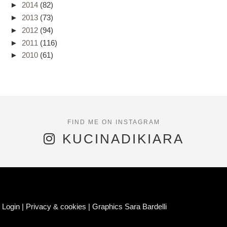
►
2014
(82)
►
2013
(73)
►
2012
(94)
►
2011
(116)
►
2010
(61)
KUCINADIKIARA
Login
|
Privacy & cookies
|
Graphics Sara Bardelli