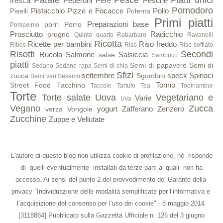
fresca
Peperoni
Pere
Pesche
Pomodoro
Pistacchio
Pizze e Focacce
Pollo
Piselli
Polenta
Primi piatti
Preparazioni base
porri
Porro
Pompelmo
Prosciutto
Radicchio
prugne
Quinto quarto
Rabarbaro
Ravanelli
Ricotta
Ricette per bambini
Riso freddo
Ribes
Riso
Riso soffiato
Risotti
Secondi
Rucola
Salmone
Salsiccia
salse
Sambuco
piatti
Semi di papavero
Semi di
Sedano
Sedano rapa
Semi di chia
Sfizi
settembre
speck
Spinaci
zucca
Sgombro
Semi vari
Sesamo
Tonno
Street Food
Tacchino
Taccole
Tartufo
Tea
Topinambur
Torte
Torte salate
Uova
Vegetariano e
Varie
Uva
Vegano
Zucca
yogurt
Zafferano
Zenzero
verza
Vongole
Zucchine
Zuppe e Vellutate
L'autore di questo blog non utilizza cookie di profilazione, né risponde
di quelli eventualmente installati da terze parti ai quali non ha
accesso. Ai sensi del punto 2 del provvedimento del Garante della
privacy "Individuazione delle modalità semplificate per l’informativa e
l’acquisizione del consenso per l’uso dei cookie" - 8 maggio 2014
[3118884] Pubblicato sulla Gazzetta Ufficiale n. 126 del 3 giugno