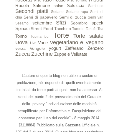
Riso
Riso soffiato
Rucola
Salmone
Salsiccia
salse
Sambuco
Secondi piatti
Sedano
Sedano rapa
Semi di
Semi di papavero
Semi di zucca
chia
Semi vari
Sfizi
settembre
speck
Sgombro
Sesamo
Spinaci
Street Food
Tacchino
Taccole
Tartufo
Tea
Torte
Torte salate
Tonno
Topinambur
Uova
Vegetariano e Vegano
Varie
Uva
yogurt
Zafferano
Zenzero
verza
Vongole
Zucca
Zucchine
Zuppe e Vellutate
L'autore di questo blog non utilizza cookie di
profilazione, né risponde di quelli eventualmente
installati da terze parti ai quali non ha accesso. Ai
sensi del punto 2 del provvedimento del Garante
della privacy "Individuazione delle modalità
semplificate per l’informativa e l’acquisizione del
consenso per l’uso dei cookie" - 8 maggio 2014
[3118884] Pubblicato sulla Gazzetta Ufficiale n.