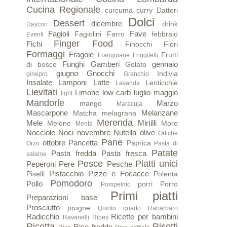
Cucina Regionale
curcuma
curry
Datteri
Dolci
Dessert
dicembre
drink
Daycon
Fagioli
Fave
Fagiolini
Farro
febbraio
Eventi
Finger Food
Fichi
Finocchi
Fiori
Formaggi
Fragole
Frutti
Frangipane
Friggitelli
Funghi
Gamberi
gennaio
di bosco
Gelato
giugno
Gnocchi
Indivia
ginepro
Granchio
Insalate
Lamponi
Latte
Lenticchie
Lavanda
Lievitati
Limone
low-carb
luglio
maggio
light
Mandorle
Marzo
mango
Maracuja
Mascarpone
Melanzane
Matcha
melagrana
Merenda
Mele
Mirtilli
Melone
More
Menta
Nocciole
Noci
novembre
Nutella
olive
Ortiche
Pane
ottobre
Pancetta
Paprica
Orzo
Pasta di
Patate
Pasta fredda
Pasta fresca
salame
Pesce
Piatti unici
Peperoni
Pere
Pesche
Pistacchio
Pizze e Focacce
Piselli
Polenta
Pomodoro
Pollo
porri
Porro
Pompelmo
Primi piatti
Preparazioni base
Prosciutto
prugne
Quinto quarto
Rabarbaro
Radicchio
Ricette per bambini
Ravanelli
Ribes
Ricotta
Risotti
Riso freddo