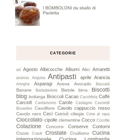
I BOMBOLONI da sballo di
Paoletta
CATEGORIE
Agosto
Albicocche
Albumi
Amaretti
Alici
ad
Antipasti
aprile
Arancia
ananas
Anguria
Asparagi
Avena
Avocado
Aringhe
Baccalà
Biscotti
Banane
Bietole
birra
Barbabietole
blog
Broccoli
Cacao
Caffè
bottarga
CacoMela
Carciofi
Carote
Cardamomo
Castagne
Cavoletti
Cavolo cappuccio rosso
Cavolfiore
Bruxelles
Ceci
Cavolo nero
Cetrioli
ciliegie
Cime di rapa
Cioccolato
cipolle
Cocco
clementine
Cocotte
Colazione
Conserve
Contorni
Concorsi
Crostate
Cucina
Cozze
Crudismo
Crauti
internazionale
Cucina Lombarda