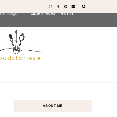
ser-agent
rate usage
LEARN MORE
GOT IT
ABOUT ME