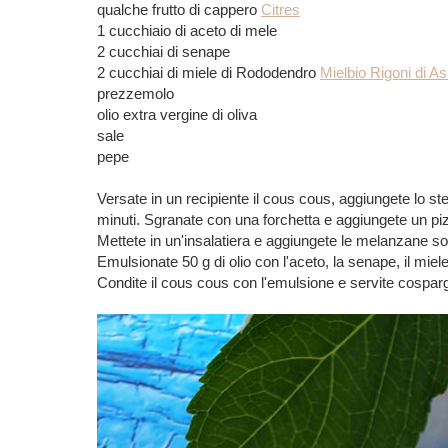
qualche frutto di cappero
Citres
1 cucchiaio di aceto di mele
2 cucchiai di senape
2 cucchiai di miele di Rododendro
Mielbio Rigoni di A
prezzemolo
olio extra vergine di oliva
sale
pepe
Versate in un recipiente il cous cous, aggiungete lo st
minuti. Sgranate con una forchetta e aggiungete un pizzi
Mettete in un'insalatiera e aggiungete le melanzane sott'
Emulsionate 50 g di olio con l'aceto, la senape, il miel
Condite il cous cous con l'emulsione e servite cosp