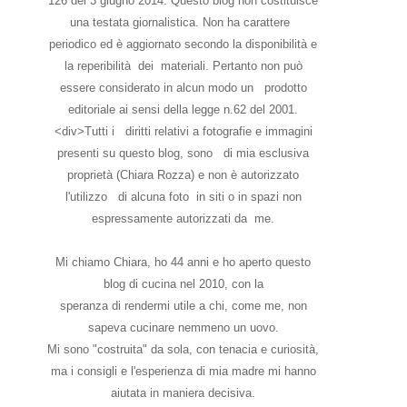
126 del 3 giugno 2014. Questo blog non costituisce
una testata giornalistica. Non ha carattere
periodico ed è aggiornato secondo la disponibilità e
la reperibilità dei materiali. Pertanto non può
essere considerato in alcun modo un prodotto
editoriale ai sensi della legge n.62 del 2001.
<div>Tutti i diritti relativi a fotografie e immagini
presenti su questo blog, sono di mia esclusiva
proprietà (Chiara Rozza) e non è autorizzato
l'utilizzo di alcuna foto in siti o in spazi non
espressamente autorizzati da me.
Mi chiamo Chiara, ho 44 anni e ho aperto questo
blog di cucina nel 2010, con la
speranza di rendermi utile a chi, come me, non
sapeva cucinare nemmeno un uovo.
Mi sono "costruita" da sola, con tenacia e curiosità,
ma i consigli e l'esperienza di mia madre mi hanno
aiutata in maniera decisiva.