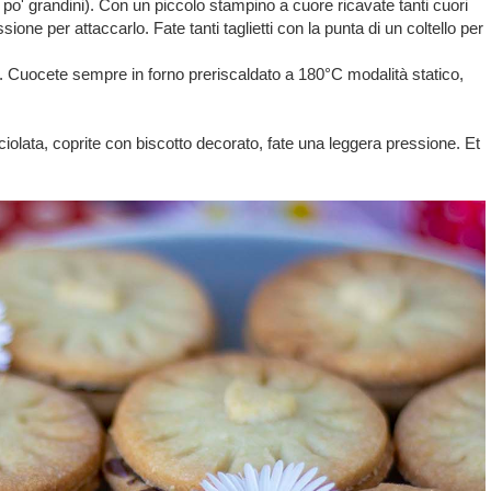
n po' grandini). Con un piccolo stampino a cuore ricavate tanti cuori
sione per attaccarlo. Fate tanti taglietti con la punta di un coltello per
are. Cuocete sempre in forno preriscaldato a 180°C modalità statico,
ciolata, coprite con biscotto decorato, fate una leggera pressione. Et