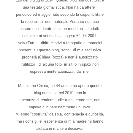
126 del 3 giugno 2014. Questo blog non costituisce
una testata giornalistica. Non ha carattere
periodico ed è aggiornato secondo la disponibilità e
la reperibilità dei materiali. Pertanto non può
essere considerato in alcun modo un prodotto
editoriale ai sensi della legge n.62 del 2001.
<div>Tutti i diritti relativi a fotografie e immagini
presenti su questo blog, sono di mia esclusiva
proprietà (Chiara Rozza) e non è autorizzato
l'utilizzo di alcuna foto in siti o in spazi non
espressamente autorizzati da me.
Mi chiamo Chiara, ho 44 anni e ho aperto questo
blog di cucina nel 2010, con la
speranza di rendermi utile a chi, come me, non
sapeva cucinare nemmeno un uovo.
Mi sono "costruita" da sola, con tenacia e curiosità,
ma i consigli e l'esperienza di mia madre mi hanno
aiutata in maniera decisiva.