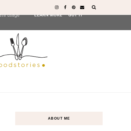
ser-agent
rate usage
LEARN MORE
GOT IT
ABOUT ME