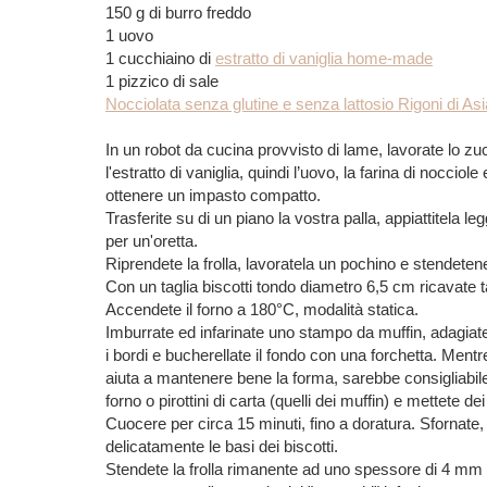
150 g di burro freddo
1 uovo
1 cucchiaino di
estratto di vaniglia home-made
1 pizzico di sale
Nocciolata senza glutine e senza lattosio Rigoni di As
In un robot da cucina provvisto di lame, lavorate lo zu
l'estratto di vaniglia, quindi l’uovo, la farina di noccio
ottenere un impasto compatto.
Trasferite su di un piano la vostra palla, appiattitela le
per un'oretta.
Riprendete la frolla, lavoratela un pochino e stendete
Con un taglia biscotti tondo diametro 6,5 cm ricavate t
Accendete il forno a 180°C, modalità statica.
Imburrate ed infarinate uno stampo da muffin, adagiate
i bordi e bucherellate il fondo con una forchetta. Mentre
aiuta a mantenere bene la forma, sarebbe consigliabile 
forno o pirottini di carta (quelli dei muffin) e mettete d
Cuocere per circa 15 minuti, fino a doratura. Sfornate, to
delicatamente le basi dei biscotti.
Stendete la frolla rimanente ad uno spessore di 4 mm e 