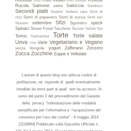
Riso
Riso soffiato
Rucola
Salmone
Salsiccia
salse
Sambuco
Secondi piatti
Sedano
Sedano rapa
Semi di
Semi di papavero
Semi di zucca
chia
Semi vari
Sfizi
settembre
speck
Sgombro
Sesamo
Spinaci
Street Food
Tacchino
Taccole
Tartufo
Tea
Torte
Torte salate
Tonno
Topinambur
Uova
Vegetariano e Vegano
Varie
Uva
yogurt
Zafferano
Zenzero
verza
Vongole
Zucca
Zucchine
Zuppe e Vellutate
L'autore di questo blog non utilizza cookie di
profilazione, né risponde di quelli eventualmente
installati da terze parti ai quali non ha accesso. Ai
sensi del punto 2 del provvedimento del Garante
della privacy "Individuazione delle modalità
semplificate per l’informativa e l’acquisizione del
consenso per l’uso dei cookie" - 8 maggio 2014
[3118884] Pubblicato sulla Gazzetta Ufficiale n.