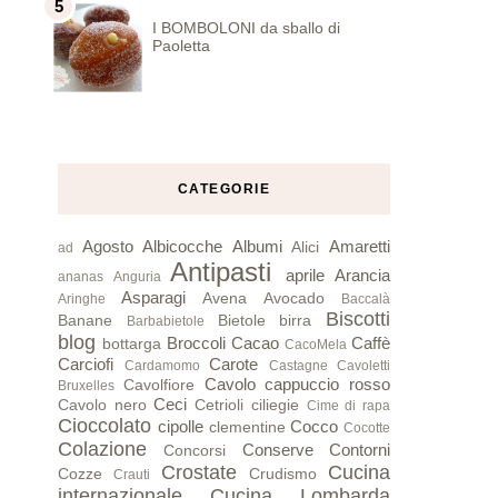
I BOMBOLONI da sballo di
Paoletta
CATEGORIE
Agosto
Albicocche
Albumi
Amaretti
Alici
ad
Antipasti
aprile
Arancia
ananas
Anguria
Asparagi
Avena
Avocado
Aringhe
Baccalà
Biscotti
Banane
Bietole
birra
Barbabietole
blog
Broccoli
Cacao
Caffè
bottarga
CacoMela
Carciofi
Carote
Cardamomo
Castagne
Cavoletti
Cavolo cappuccio rosso
Cavolfiore
Bruxelles
Ceci
Cavolo nero
Cetrioli
ciliegie
Cime di rapa
Cioccolato
cipolle
Cocco
clementine
Cocotte
Colazione
Conserve
Contorni
Concorsi
Crostate
Cucina
Cozze
Crudismo
Crauti
internazionale
Cucina Lombarda