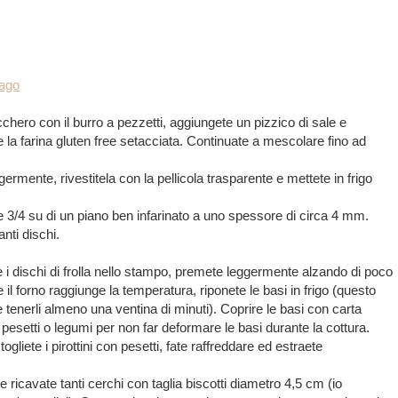
iago
cchero con il burro a pezzetti, aggiungete un pizzico di sale e
le e la farina gluten free setacciata. Continuate a mescolare fino ad
ggermente, rivestitela con la pellicola trasparente e mettete in frigo
ne 3/4 su di un piano ben infarinato a uno spessore di circa 4 mm.
anti dischi.
 i dischi di frolla nello stampo, premete leggermente alzando di poco
 il forno raggiunge la temperatura, riponete le basi in frigo (questo
tenerli almeno una ventina di minuti). Coprire le basi con carta
ei pesetti o legumi per non far deformare le basi durante la cottura.
gliete i pirottini con pesetti, fate raffreddare ed estraete
ricavate tanti cerchi con taglia biscotti diametro 4,5 cm (io