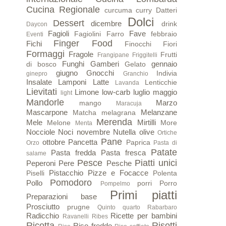
Cucina Regionale
curcuma
curry
Datteri
Dolci
Dessert
dicembre
drink
Daycon
Fagioli
Fave
Fagiolini
Farro
febbraio
Eventi
Finger Food
Fichi
Finocchi
Fiori
Formaggi
Fragole
Frutti
Frangipane
Friggitelli
Funghi
Gamberi
gennaio
di bosco
Gelato
giugno
Gnocchi
Indivia
ginepro
Granchio
Insalate
Lamponi
Latte
Lenticchie
Lavanda
Lievitati
Limone
low-carb
luglio
maggio
light
Mandorle
Marzo
mango
Maracuja
Mascarpone
Melanzane
Matcha
melagrana
Merenda
Mele
Mirtilli
Melone
More
Menta
Nocciole
Noci
novembre
Nutella
olive
Ortiche
Pane
ottobre
Pancetta
Paprica
Orzo
Pasta di
Patate
Pasta fredda
Pasta fresca
salame
Pesce
Piatti unici
Peperoni
Pere
Pesche
Pistacchio
Pizze e Focacce
Piselli
Polenta
Pomodoro
Pollo
porri
Porro
Pompelmo
Primi piatti
Preparazioni base
Prosciutto
prugne
Quinto quarto
Rabarbaro
Radicchio
Ricette per bambini
Ravanelli
Ribes
Ricotta
Risotti
Riso freddo