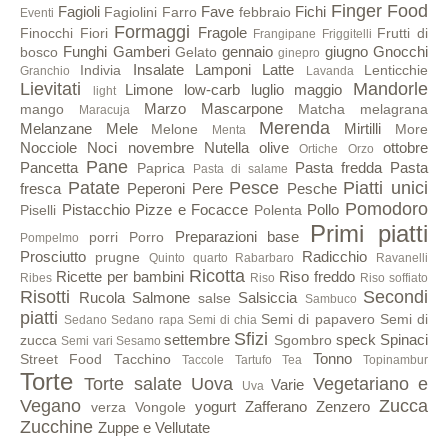
Finger Food
Fagioli
Fave
Fichi
Fagiolini
Farro
febbraio
Eventi
Formaggi
Fragole
Finocchi
Fiori
Frutti di
Frangipane
Friggitelli
Funghi
Gamberi
gennaio
giugno
Gnocchi
bosco
Gelato
ginepro
Insalate
Lamponi
Latte
Indivia
Lenticchie
Granchio
Lavanda
Lievitati
Mandorle
Limone
low-carb
luglio
maggio
light
Marzo
Mascarpone
mango
Matcha
melagrana
Maracuja
Merenda
Melanzane
Mele
Mirtilli
Melone
More
Menta
Nocciole
Noci
novembre
Nutella
olive
ottobre
Ortiche
Orzo
Pane
Pancetta
Pasta fredda
Pasta
Paprica
Pasta di salame
Patate
Pesce
Piatti unici
fresca
Peperoni
Pere
Pesche
Pomodoro
Pistacchio
Pizze e Focacce
Pollo
Piselli
Polenta
Primi piatti
Preparazioni base
porri
Porro
Pompelmo
Prosciutto
Radicchio
prugne
Quinto quarto
Rabarbaro
Ravanelli
Ricotta
Ricette per bambini
Riso freddo
Ribes
Riso
Riso soffiato
Risotti
Secondi
Rucola
Salmone
Salsiccia
salse
Sambuco
piatti
Semi di papavero
Semi di
Sedano
Sedano rapa
Semi di chia
Sfizi
settembre
speck
Spinaci
zucca
Sgombro
Semi vari
Sesamo
Tonno
Street Food
Tacchino
Taccole
Tartufo
Tea
Topinambur
Torte
Torte salate
Uova
Vegetariano e
Varie
Uva
Vegano
Zucca
yogurt
Zafferano
Zenzero
verza
Vongole
Zucchine
Zuppe e Vellutate