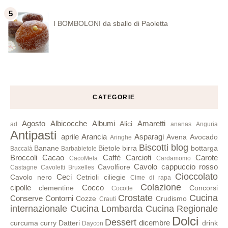
I BOMBOLONI da sballo di Paoletta
CATEGORIE
Agosto
Albicocche
Albumi
Amaretti
Alici
ad
ananas
Anguria
Antipasti
aprile
Arancia
Asparagi
Avena
Avocado
Aringhe
Biscotti
blog
Banane
Bietole
birra
bottarga
Baccalà
Barbabietole
Broccoli
Cacao
Caffè
Carciofi
Carote
CacoMela
Cardamomo
Cavolo cappuccio rosso
Cavolfiore
Castagne
Cavoletti Bruxelles
Cioccolato
Ceci
Cavolo nero
Cetrioli
ciliegie
Cime di rapa
Colazione
cipolle
Cocco
clementine
Concorsi
Cocotte
Crostate
Cucina
Conserve
Contorni
Cozze
Crudismo
Crauti
internazionale
Cucina Lombarda
Cucina Regionale
Dolci
Dessert
dicembre
curcuma
curry
Datteri
drink
Daycon