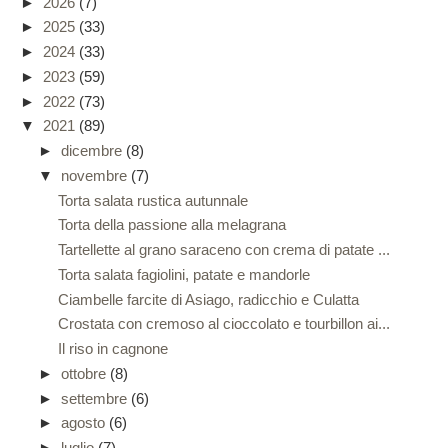
►
2026
(7)
►
2025
(33)
►
2024
(33)
►
2023
(59)
►
2022
(73)
▼
2021
(89)
►
dicembre
(8)
▼
novembre
(7)
Torta salata rustica autunnale
Torta della passione alla melagrana
Tartellette al grano saraceno con crema di patate ...
Torta salata fagiolini, patate e mandorle
Ciambelle farcite di Asiago, radicchio e Culatta
Crostata con cremoso al cioccolato e tourbillon ai...
Il riso in cagnone
►
ottobre
(8)
►
settembre
(6)
►
agosto
(6)
►
luglio
(7)