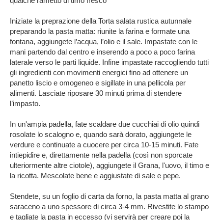
qualche rametto di timo fresco
Iniziate la preprazione della Torta salata rustica autunnale
preparando la pasta matta: riunite la farina e formate una
fontana, aggiungete l’acqua, l’olio e il sale. Impastate con le
mani partendo dal centro e inserendo a poco a poco farina
laterale verso le parti liquide. Infine impastate raccogliendo tutti
gli ingredienti con movimenti energici fino ad ottenere un
panetto liscio e omogeneo e sigillate in una pellicola per
alimenti. Lasciate riposare 30 minuti prima di stendere
l’impasto.
In un'ampia padella, fate scaldare due cucchiai di olio quindi
rosolate lo scalogno e, quando sarà dorato, aggiungete le
verdure e continuate a cuocere per circa 10-15 minuti. Fate
intiepidire e, direttamente nella padella (così non sporcate
ulteriormente altre ciotole), aggiungete il Grana, l'uovo, il timo e
la ricotta. Mescolate bene e aggiustate di sale e pepe.
Stendete, su un foglio di carta da forno, la pasta matta al grano
saraceno a uno spessore di circa 3-4 mm. Rivestite lo stampo
e tagliate la pasta in eccesso (vi servirà per creare poi la