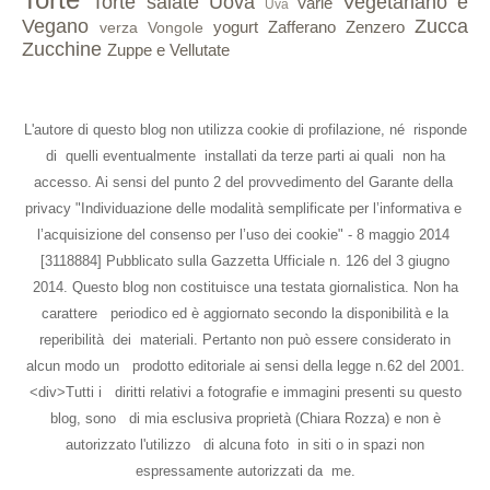
Torte salate
Uova
Vegetariano e
Varie
Uva
Vegano
Zucca
yogurt
Zafferano
Zenzero
verza
Vongole
Zucchine
Zuppe e Vellutate
L'autore di questo blog non utilizza cookie di profilazione, né risponde
di quelli eventualmente installati da terze parti ai quali non ha
accesso. Ai sensi del punto 2 del provvedimento del Garante della
privacy "Individuazione delle modalità semplificate per l’informativa e
l’acquisizione del consenso per l’uso dei cookie" - 8 maggio 2014
[3118884] Pubblicato sulla Gazzetta Ufficiale n. 126 del 3 giugno
2014. Questo blog non costituisce una testata giornalistica. Non ha
carattere periodico ed è aggiornato secondo la disponibilità e la
reperibilità dei materiali. Pertanto non può essere considerato in
alcun modo un prodotto editoriale ai sensi della legge n.62 del 2001.
<div>Tutti i diritti relativi a fotografie e immagini presenti su questo
blog, sono di mia esclusiva proprietà (Chiara Rozza) e non è
autorizzato l'utilizzo di alcuna foto in siti o in spazi non
espressamente autorizzati da me.