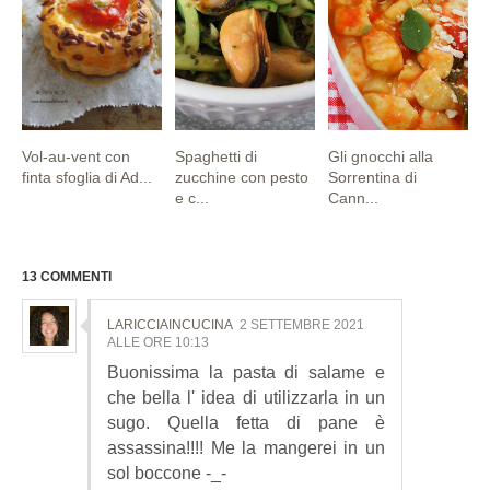
Vol-au-vent con
Spaghetti di
Gli gnocchi alla
finta sfoglia di Ad...
zucchine con pesto
Sorrentina di
e c...
Cann...
13 COMMENTI
LARICCIAINCUCINA
2 SETTEMBRE 2021
ALLE ORE 10:13
Buonissima la pasta di salame e
che bella l' idea di utilizzarla in un
sugo. Quella fetta di pane è
assassina!!!! Me la mangerei in un
sol boccone -_-