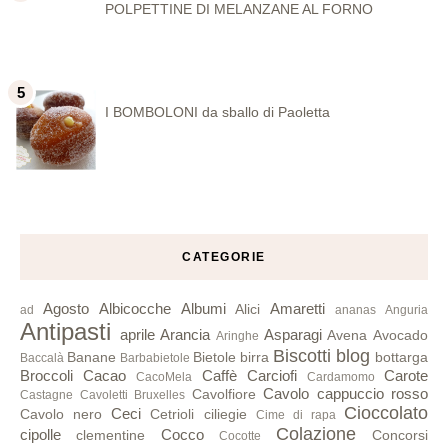
POLPETTINE DI MELANZANE AL FORNO
I BOMBOLONI da sballo di Paoletta
CATEGORIE
Agosto
Albicocche
Albumi
Amaretti
Alici
ad
ananas
Anguria
Antipasti
aprile
Arancia
Asparagi
Avena
Avocado
Aringhe
Biscotti
blog
Banane
Bietole
birra
bottarga
Baccalà
Barbabietole
Broccoli
Cacao
Caffè
Carciofi
Carote
CacoMela
Cardamomo
Cavolo cappuccio rosso
Cavolfiore
Castagne
Cavoletti Bruxelles
Cioccolato
Ceci
Cavolo nero
Cetrioli
ciliegie
Cime di rapa
Colazione
cipolle
Cocco
clementine
Concorsi
Cocotte