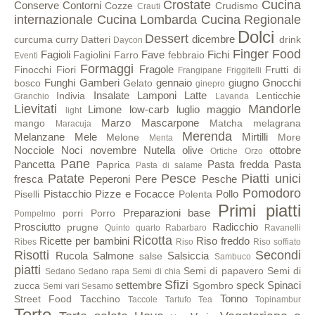
Crostate
Cucina
Conserve
Contorni
Cozze
Crudismo
Crauti
internazionale
Cucina Lombarda
Cucina Regionale
Dolci
Dessert
dicembre
curcuma
curry
Datteri
drink
Daycon
Finger Food
Fagioli
Fave
Fichi
Fagiolini
Farro
febbraio
Eventi
Formaggi
Fragole
Finocchi
Fiori
Frutti di
Frangipane
Friggitelli
Funghi
Gamberi
gennaio
giugno
Gnocchi
bosco
Gelato
ginepro
Insalate
Lamponi
Latte
Indivia
Lenticchie
Granchio
Lavanda
Lievitati
Mandorle
Limone
low-carb
luglio
maggio
light
Marzo
Mascarpone
mango
Matcha
melagrana
Maracuja
Merenda
Melanzane
Mele
Mirtilli
Melone
More
Menta
Nocciole
Noci
novembre
Nutella
olive
ottobre
Ortiche
Orzo
Pane
Pancetta
Pasta fredda
Pasta
Paprica
Pasta di salame
Patate
Pesce
Piatti unici
fresca
Peperoni
Pere
Pesche
Pomodoro
Pistacchio
Pizze e Focacce
Pollo
Piselli
Polenta
Primi piatti
Preparazioni base
porri
Porro
Pompelmo
Prosciutto
Radicchio
prugne
Quinto quarto
Rabarbaro
Ravanelli
Ricotta
Ricette per bambini
Riso freddo
Ribes
Riso
Riso soffiato
Risotti
Secondi
Rucola
Salmone
Salsiccia
salse
Sambuco
piatti
Semi di papavero
Semi di
Sedano
Sedano rapa
Semi di chia
Sfizi
settembre
speck
Spinaci
zucca
Sgombro
Semi vari
Sesamo
Tonno
Street Food
Tacchino
Taccole
Tartufo
Tea
Topinambur
Torte