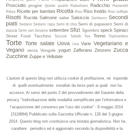
Prosciutto
Radicchio
prugne
Quinto quarto
Rabarbaro
Ravanelli
Ricotta
Ricette per bambini
Riso freddo
Ribes
Riso
Riso soffiato
Risotti
Secondi
Rucola
Salmone
Salsiccia
salse
Sambuco
piatti
Semi di papavero
Semi di
Sedano
Sedano rapa
Semi di chia
Sfizi
settembre
speck
Spinaci
zucca
Sgombro
Semi vari
Sesamo
Tonno
Street Food
Tacchino
Taccole
Tartufo
Tea
Topinambur
Torte
Torte salate
Uova
Vegetariano e
Varie
Uva
Vegano
Zucca
yogurt
Zafferano
Zenzero
verza
Vongole
Zucchine
Zuppe e Vellutate
L'autore di questo blog non utilizza cookie di profilazione, né risponde
di quelli eventualmente installati da terze parti ai quali non ha
accesso. Ai sensi del punto 2 del provvedimento del Garante della
privacy "Individuazione delle modalità semplificate per l’informativa e
l’acquisizione del consenso per l’uso dei cookie" - 8 maggio 2014
[3118884] Pubblicato sulla Gazzetta Ufficiale n. 126 del 3 giugno
2014. Questo blog non costituisce una testata giornalistica. Non ha
carattere periodico ed è aggiornato secondo la disponibilità e la