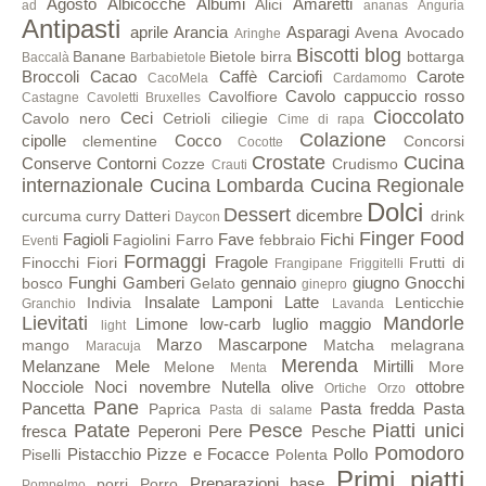
Agosto
Albicocche
Albumi
Amaretti
Alici
ad
ananas
Anguria
Antipasti
aprile
Arancia
Asparagi
Avena
Avocado
Aringhe
Biscotti
blog
Banane
Bietole
birra
bottarga
Baccalà
Barbabietole
Broccoli
Cacao
Caffè
Carciofi
Carote
CacoMela
Cardamomo
Cavolo cappuccio rosso
Cavolfiore
Castagne
Cavoletti Bruxelles
Cioccolato
Ceci
Cavolo nero
Cetrioli
ciliegie
Cime di rapa
Colazione
cipolle
Cocco
clementine
Concorsi
Cocotte
Crostate
Cucina
Conserve
Contorni
Cozze
Crudismo
Crauti
internazionale
Cucina Lombarda
Cucina Regionale
Dolci
Dessert
dicembre
curcuma
curry
Datteri
drink
Daycon
Finger Food
Fagioli
Fave
Fichi
Fagiolini
Farro
febbraio
Eventi
Formaggi
Fragole
Finocchi
Fiori
Frutti di
Frangipane
Friggitelli
Funghi
Gamberi
gennaio
giugno
Gnocchi
bosco
Gelato
ginepro
Insalate
Lamponi
Latte
Indivia
Lenticchie
Granchio
Lavanda
Lievitati
Mandorle
Limone
low-carb
luglio
maggio
light
Marzo
Mascarpone
mango
Matcha
melagrana
Maracuja
Merenda
Melanzane
Mele
Mirtilli
Melone
More
Menta
Nocciole
Noci
novembre
Nutella
olive
ottobre
Ortiche
Orzo
Pane
Pancetta
Pasta fredda
Pasta
Paprica
Pasta di salame
Patate
Pesce
Piatti unici
fresca
Peperoni
Pere
Pesche
Pomodoro
Pistacchio
Pizze e Focacce
Pollo
Piselli
Polenta
Primi piatti
Preparazioni base
porri
Porro
Pompelmo