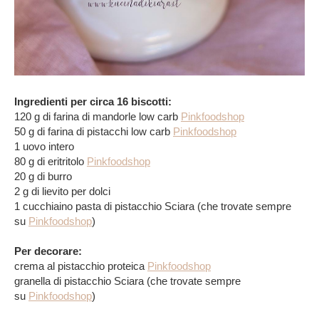
Ingredienti per circa 16 biscotti:
120 g di farina di mandorle low carb
Pinkfoodshop
50 g di farina di pistacchi low carb
Pinkfoodshop
1 uovo intero
80 g di eritritolo
Pinkfoodshop
20 g di burro
2 g di lievito per dolci
1 cucchiaino pasta di pistacchio Sciara (che trovate sempre
su
Pinkfoodshop
)
Per decorare:
crema al pistacchio proteica
Pinkfoodshop
granella di pistacchio Sciara (che trovate sempre
su
Pinkfoodshop
)