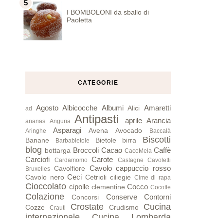
I BOMBOLONI da sballo di
Paoletta
CATEGORIE
Agosto
Albicocche
Albumi
Amaretti
Alici
ad
Antipasti
aprile
Arancia
ananas
Anguria
Asparagi
Avena
Avocado
Aringhe
Baccalà
Biscotti
Banane
Bietole
birra
Barbabietole
blog
Broccoli
Cacao
Caffè
bottarga
CacoMela
Carciofi
Carote
Cardamomo
Castagne
Cavoletti
Cavolo cappuccio rosso
Cavolfiore
Bruxelles
Ceci
Cavolo nero
Cetrioli
ciliegie
Cime di rapa
Cioccolato
cipolle
Cocco
clementine
Cocotte
Colazione
Conserve
Contorni
Concorsi
Crostate
Cucina
Cozze
Crudismo
Crauti
internazionale
Cucina Lombarda