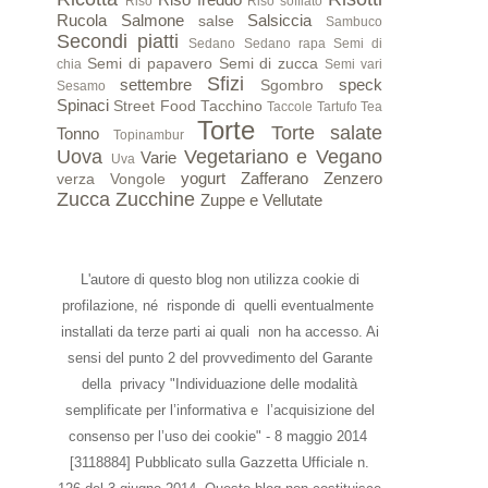
Riso
Riso soffiato
Rucola
Salmone
Salsiccia
salse
Sambuco
Secondi piatti
Sedano
Sedano rapa
Semi di
Semi di papavero
Semi di zucca
chia
Semi vari
Sfizi
settembre
speck
Sgombro
Sesamo
Spinaci
Street Food
Tacchino
Taccole
Tartufo
Tea
Torte
Torte salate
Tonno
Topinambur
Uova
Vegetariano e Vegano
Varie
Uva
yogurt
Zafferano
Zenzero
verza
Vongole
Zucca
Zucchine
Zuppe e Vellutate
L'autore di questo blog non utilizza cookie di
profilazione, né risponde di quelli eventualmente
installati da terze parti ai quali non ha accesso. Ai
sensi del punto 2 del provvedimento del Garante
della privacy "Individuazione delle modalità
semplificate per l’informativa e l’acquisizione del
consenso per l’uso dei cookie" - 8 maggio 2014
[3118884] Pubblicato sulla Gazzetta Ufficiale n.