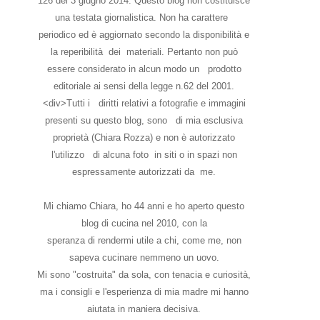
126 del 3 giugno 2014. Questo blog non costituisce
una testata giornalistica. Non ha carattere
periodico ed è aggiornato secondo la disponibilità e
la reperibilità dei materiali. Pertanto non può
essere considerato in alcun modo un prodotto
editoriale ai sensi della legge n.62 del 2001.
<div>Tutti i diritti relativi a fotografie e immagini
presenti su questo blog, sono di mia esclusiva
proprietà (Chiara Rozza) e non è autorizzato
l'utilizzo di alcuna foto in siti o in spazi non
espressamente autorizzati da me.
Mi chiamo Chiara, ho 44 anni e ho aperto questo
blog di cucina nel 2010, con la
speranza di rendermi utile a chi, come me, non
sapeva cucinare nemmeno un uovo.
Mi sono "costruita" da sola, con tenacia e curiosità,
ma i consigli e l'esperienza di mia madre mi hanno
aiutata in maniera decisiva.