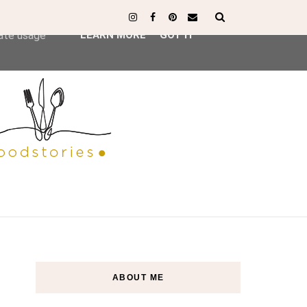
ser-agent
rate usage
LEARN MORE
GOT IT
ABOUT ME