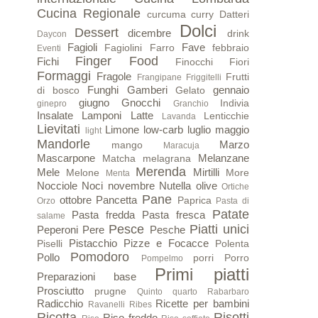
Cucina Regionale
curcuma
curry
Datteri
Dolci
Dessert
dicembre
drink
Daycon
Fagioli
Fave
Fagiolini
Farro
febbraio
Eventi
Finger Food
Fichi
Finocchi
Fiori
Formaggi
Fragole
Frutti
Frangipane
Friggitelli
Funghi
Gamberi
gennaio
di bosco
Gelato
giugno
Gnocchi
Indivia
ginepro
Granchio
Insalate
Lamponi
Latte
Lenticchie
Lavanda
Lievitati
Limone
low-carb
luglio
maggio
light
Mandorle
Marzo
mango
Maracuja
Mascarpone
Melanzane
Matcha
melagrana
Merenda
Mele
Mirtilli
Melone
More
Menta
Nocciole
Noci
novembre
Nutella
olive
Ortiche
Pane
ottobre
Pancetta
Paprica
Orzo
Pasta di
Patate
Pasta fredda
Pasta fresca
salame
Pesce
Piatti unici
Peperoni
Pere
Pesche
Pistacchio
Pizze e Focacce
Piselli
Polenta
Pomodoro
Pollo
porri
Porro
Pompelmo
Primi piatti
Preparazioni base
Prosciutto
prugne
Quinto quarto
Rabarbaro
Radicchio
Ricette per bambini
Ravanelli
Ribes
Ricotta
Risotti
Riso freddo