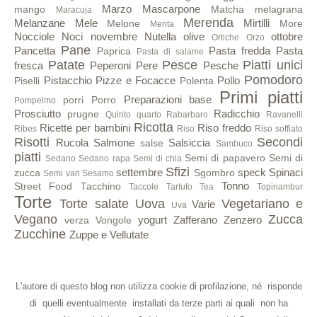
Marzo
Mascarpone
mango
Matcha
melagrana
Maracuja
Merenda
Melanzane
Mele
Mirtilli
Melone
More
Menta
Nocciole
Noci
novembre
Nutella
olive
ottobre
Ortiche
Orzo
Pane
Pancetta
Pasta fredda
Pasta
Paprica
Pasta di salame
Patate
Pesce
Piatti unici
fresca
Peperoni
Pere
Pesche
Pomodoro
Pistacchio
Pizze e Focacce
Pollo
Piselli
Polenta
Primi piatti
Preparazioni base
porri
Porro
Pompelmo
Prosciutto
Radicchio
prugne
Quinto quarto
Rabarbaro
Ravanelli
Ricotta
Ricette per bambini
Riso freddo
Ribes
Riso
Riso soffiato
Risotti
Secondi
Rucola
Salmone
Salsiccia
salse
Sambuco
piatti
Semi di papavero
Semi di
Sedano
Sedano rapa
Semi di chia
Sfizi
settembre
speck
Spinaci
zucca
Sgombro
Semi vari
Sesamo
Tonno
Street Food
Tacchino
Taccole
Tartufo
Tea
Topinambur
Torte
Torte salate
Uova
Vegetariano e
Varie
Uva
Vegano
Zucca
yogurt
Zafferano
Zenzero
verza
Vongole
Zucchine
Zuppe e Vellutate
L'autore di questo blog non utilizza cookie di profilazione, né risponde
di quelli eventualmente installati da terze parti ai quali non ha