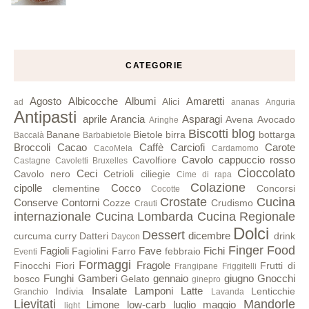
CATEGORIE
Agosto
Albicocche
Albumi
Amaretti
Alici
ad
ananas
Anguria
Antipasti
aprile
Arancia
Asparagi
Avena
Avocado
Aringhe
Biscotti
blog
Banane
Bietole
birra
bottarga
Baccalà
Barbabietole
Broccoli
Cacao
Caffè
Carciofi
Carote
CacoMela
Cardamomo
Cavolo cappuccio rosso
Cavolfiore
Castagne
Cavoletti Bruxelles
Cioccolato
Ceci
Cavolo nero
Cetrioli
ciliegie
Cime di rapa
Colazione
cipolle
Cocco
clementine
Concorsi
Cocotte
Crostate
Cucina
Conserve
Contorni
Cozze
Crudismo
Crauti
internazionale
Cucina Lombarda
Cucina Regionale
Dolci
Dessert
dicembre
curcuma
curry
Datteri
drink
Daycon
Finger Food
Fagioli
Fave
Fichi
Fagiolini
Farro
febbraio
Eventi
Formaggi
Fragole
Finocchi
Fiori
Frutti di
Frangipane
Friggitelli
Funghi
Gamberi
gennaio
giugno
Gnocchi
bosco
Gelato
ginepro
Insalate
Lamponi
Latte
Indivia
Lenticchie
Granchio
Lavanda
Lievitati
Mandorle
Limone
low-carb
luglio
maggio
light