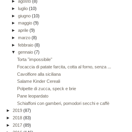
►
agosto
(8)
►
luglio
(10)
►
giugno
(10)
►
maggio
(9)
►
aprile
(9)
►
marzo
(8)
►
febbraio
(8)
▼
gennaio
(7)
Torta "impossibile"
Focaccia di patate farcita, cotta al forno, senza ...
Cavolfiore alla siciliana
Salame Kinder Cereali
Polpette di zucca, speck e brie
Pane leopardato
Schiaffoni con gamberi, pomodori secchi e caffè
►
2019
(87)
►
2018
(83)
►
2017
(89)