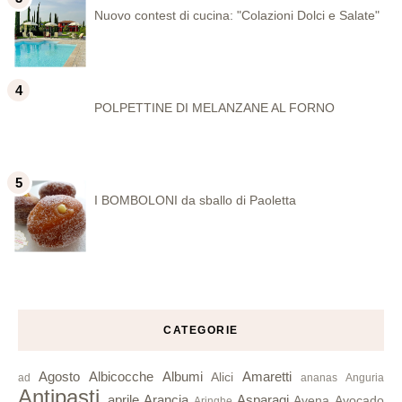
Nuovo contest di cucina: "Colazioni Dolci e Salate"
POLPETTINE DI MELANZANE AL FORNO
I BOMBOLONI da sballo di Paoletta
CATEGORIE
Agosto
Albicocche
Albumi
Amaretti
Alici
ad
ananas
Anguria
Antipasti
aprile
Arancia
Asparagi
Avena
Avocado
Aringhe