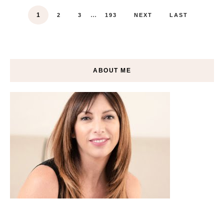
...
1
2
3
193
NEXT
LAST
ABOUT ME