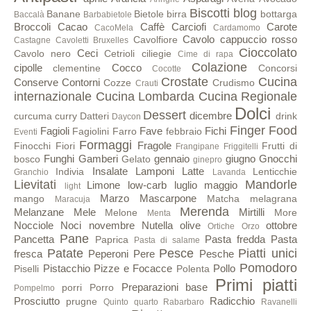
Biscotti
blog
Banane
Bietole
birra
bottarga
Baccalà
Barbabietole
Broccoli
Cacao
Caffè
Carciofi
Carote
CacoMela
Cardamomo
Cavolo cappuccio rosso
Cavolfiore
Castagne
Cavoletti Bruxelles
Cioccolato
Ceci
Cavolo nero
Cetrioli
ciliegie
Cime di rapa
Colazione
cipolle
Cocco
clementine
Concorsi
Cocotte
Crostate
Cucina
Conserve
Contorni
Cozze
Crudismo
Crauti
internazionale
Cucina Lombarda
Cucina Regionale
Dolci
Dessert
dicembre
curcuma
curry
Datteri
drink
Daycon
Finger Food
Fagioli
Fave
Fichi
Fagiolini
Farro
febbraio
Eventi
Formaggi
Fragole
Finocchi
Fiori
Frutti di
Frangipane
Friggitelli
Funghi
Gamberi
gennaio
giugno
Gnocchi
bosco
Gelato
ginepro
Insalate
Lamponi
Latte
Indivia
Lenticchie
Granchio
Lavanda
Lievitati
Mandorle
Limone
low-carb
luglio
maggio
light
Marzo
Mascarpone
mango
Matcha
melagrana
Maracuja
Merenda
Melanzane
Mele
Mirtilli
Melone
More
Menta
Nocciole
Noci
novembre
Nutella
olive
ottobre
Ortiche
Orzo
Pane
Pancetta
Pasta fredda
Pasta
Paprica
Pasta di salame
Patate
Pesce
Piatti unici
fresca
Peperoni
Pere
Pesche
Pomodoro
Pistacchio
Pizze e Focacce
Pollo
Piselli
Polenta
Primi piatti
Preparazioni base
porri
Porro
Pompelmo
Prosciutto
Radicchio
prugne
Quinto quarto
Rabarbaro
Ravanelli