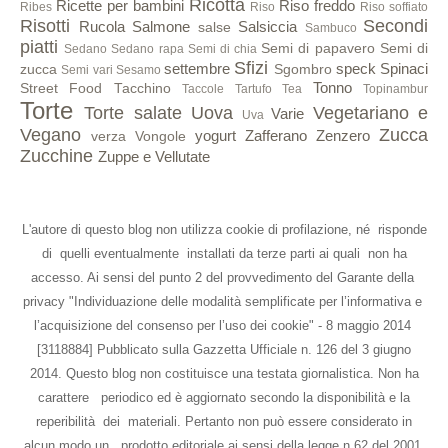
Ricotta
Ricette per bambini
Riso freddo
Ribes
Riso
Riso soffiato
Risotti
Secondi
Rucola
Salmone
Salsiccia
salse
Sambuco
piatti
Semi di papavero
Semi di
Sedano
Sedano rapa
Semi di chia
Sfizi
settembre
speck
Spinaci
zucca
Sgombro
Semi vari
Sesamo
Tonno
Street Food
Tacchino
Taccole
Tartufo
Tea
Topinambur
Torte
Torte salate
Uova
Vegetariano e
Varie
Uva
Vegano
Zucca
yogurt
Zafferano
Zenzero
verza
Vongole
Zucchine
Zuppe e Vellutate
L'autore di questo blog non utilizza cookie di profilazione, né risponde
di quelli eventualmente installati da terze parti ai quali non ha
accesso. Ai sensi del punto 2 del provvedimento del Garante della
privacy "Individuazione delle modalità semplificate per l’informativa e
l’acquisizione del consenso per l’uso dei cookie" - 8 maggio 2014
[3118884] Pubblicato sulla Gazzetta Ufficiale n. 126 del 3 giugno
2014. Questo blog non costituisce una testata giornalistica. Non ha
carattere periodico ed è aggiornato secondo la disponibilità e la
reperibilità dei materiali. Pertanto non può essere considerato in
alcun modo un prodotto editoriale ai sensi della legge n.62 del 2001.