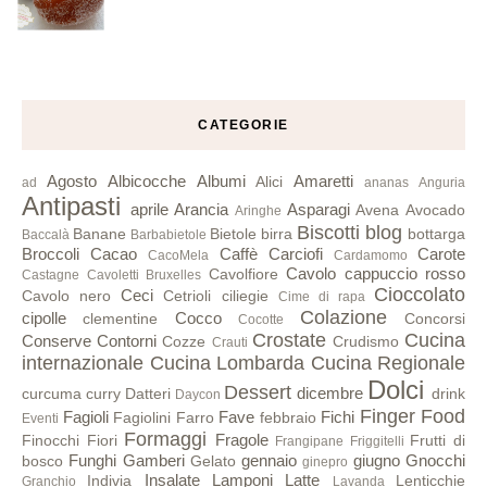
CATEGORIE
Agosto
Albicocche
Albumi
Amaretti
Alici
ad
ananas
Anguria
Antipasti
aprile
Arancia
Asparagi
Avena
Avocado
Aringhe
Biscotti
blog
Banane
Bietole
birra
bottarga
Baccalà
Barbabietole
Broccoli
Cacao
Caffè
Carciofi
Carote
CacoMela
Cardamomo
Cavolo cappuccio rosso
Cavolfiore
Castagne
Cavoletti Bruxelles
Cioccolato
Ceci
Cavolo nero
Cetrioli
ciliegie
Cime di rapa
Colazione
cipolle
Cocco
clementine
Concorsi
Cocotte
Crostate
Cucina
Conserve
Contorni
Cozze
Crudismo
Crauti
internazionale
Cucina Lombarda
Cucina Regionale
Dolci
Dessert
dicembre
curcuma
curry
Datteri
drink
Daycon
Finger Food
Fagioli
Fave
Fichi
Fagiolini
Farro
febbraio
Eventi
Formaggi
Fragole
Finocchi
Fiori
Frutti di
Frangipane
Friggitelli
Funghi
Gamberi
gennaio
giugno
Gnocchi
bosco
Gelato
ginepro
Insalate
Lamponi
Latte
Indivia
Lenticchie
Granchio
Lavanda