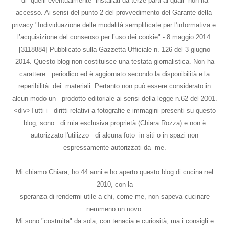
di quelli eventualmente installati da terze parti ai quali non ha
accesso. Ai sensi del punto 2 del provvedimento del Garante della
privacy "Individuazione delle modalità semplificate per l’informativa e
l’acquisizione del consenso per l’uso dei cookie" - 8 maggio 2014
[3118884] Pubblicato sulla Gazzetta Ufficiale n. 126 del 3 giugno
2014. Questo blog non costituisce una testata giornalistica. Non ha
carattere periodico ed è aggiornato secondo la disponibilità e la
reperibilità dei materiali. Pertanto non può essere considerato in
alcun modo un prodotto editoriale ai sensi della legge n.62 del 2001.
<div>Tutti i diritti relativi a fotografie e immagini presenti su questo
blog, sono di mia esclusiva proprietà (Chiara Rozza) e non è
autorizzato l'utilizzo di alcuna foto in siti o in spazi non
espressamente autorizzati da me.
Mi chiamo Chiara, ho 44 anni e ho aperto questo blog di cucina nel
2010, con la
speranza di rendermi utile a chi, come me, non sapeva cucinare
nemmeno un uovo.
Mi sono "costruita" da sola, con tenacia e curiosità, ma i consigli e