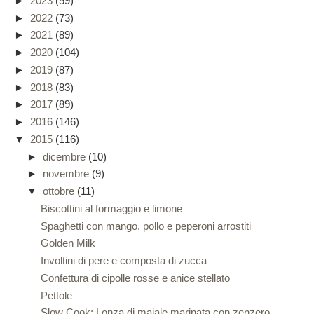
►
2023
(59)
►
2022
(73)
►
2021
(89)
►
2020
(104)
►
2019
(87)
►
2018
(83)
►
2017
(89)
►
2016
(146)
▼
2015
(116)
►
dicembre
(10)
►
novembre
(9)
▼
ottobre
(11)
Biscottini al formaggio e limone
Spaghetti con mango, pollo e peperoni arrostiti
Golden Milk
Involtini di pere e composta di zucca
Confettura di cipolle rosse e anice stellato
Pettole
Slow Cook: Lonza di maiale marinata con zenzero