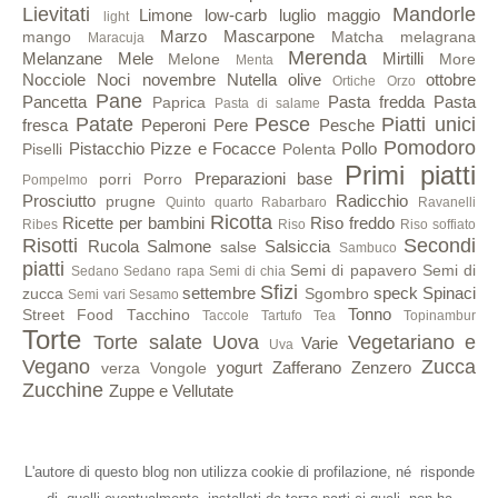
Lievitati
Mandorle
Limone
low-carb
luglio
maggio
light
Marzo
Mascarpone
mango
Matcha
melagrana
Maracuja
Merenda
Melanzane
Mele
Mirtilli
Melone
More
Menta
Nocciole
Noci
novembre
Nutella
olive
ottobre
Ortiche
Orzo
Pane
Pancetta
Pasta fredda
Pasta
Paprica
Pasta di salame
Patate
Pesce
Piatti unici
fresca
Peperoni
Pere
Pesche
Pomodoro
Pistacchio
Pizze e Focacce
Pollo
Piselli
Polenta
Primi piatti
Preparazioni base
porri
Porro
Pompelmo
Prosciutto
Radicchio
prugne
Quinto quarto
Rabarbaro
Ravanelli
Ricotta
Ricette per bambini
Riso freddo
Ribes
Riso
Riso soffiato
Risotti
Secondi
Rucola
Salmone
Salsiccia
salse
Sambuco
piatti
Semi di papavero
Semi di
Sedano
Sedano rapa
Semi di chia
Sfizi
settembre
speck
Spinaci
zucca
Sgombro
Semi vari
Sesamo
Tonno
Street Food
Tacchino
Taccole
Tartufo
Tea
Topinambur
Torte
Torte salate
Uova
Vegetariano e
Varie
Uva
Vegano
Zucca
yogurt
Zafferano
Zenzero
verza
Vongole
Zucchine
Zuppe e Vellutate
L'autore di questo blog non utilizza cookie di profilazione, né risponde