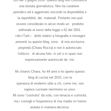
126 del 3 giugno 2014. Questo blog non costituisce
una testata giornalistica. Non ha carattere
periodico ed è aggiornato secondo la disponibilità e
la reperibilità dei materiali. Pertanto non può
essere considerato in alcun modo un prodotto
editoriale ai sensi della legge n.62 del 2001.
<div>Tutti i diritti relativi a fotografie e immagini
presenti su questo blog, sono di mia esclusiva
proprietà (Chiara Rozza) e non è autorizzato
l'utilizzo di alcuna foto in siti o in spazi non
espressamente autorizzati da me.
Mi chiamo Chiara, ho 44 anni e ho aperto questo
blog di cucina nel 2010, con la
speranza di rendermi utile a chi, come me, non
sapeva cucinare nemmeno un uovo.
Mi sono "costruita" da sola, con tenacia e curiosità,
ma i consigli e l'esperienza di mia madre mi hanno
aiutata in maniera decisiva.