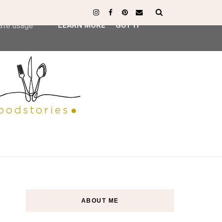
ser-agent
rate usage
LEARN MORE
GOT IT
ABOUT ME