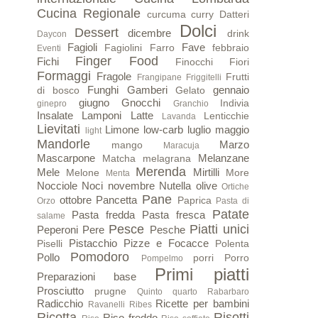
Cucina Regionale
curcuma
curry
Datteri
Dolci
Dessert
dicembre
drink
Daycon
Fagioli
Fave
Fagiolini
Farro
febbraio
Eventi
Finger Food
Fichi
Finocchi
Fiori
Formaggi
Fragole
Frutti
Frangipane
Friggitelli
Funghi
Gamberi
gennaio
di bosco
Gelato
giugno
Gnocchi
Indivia
ginepro
Granchio
Insalate
Lamponi
Latte
Lenticchie
Lavanda
Lievitati
Limone
low-carb
luglio
maggio
light
Mandorle
Marzo
mango
Maracuja
Mascarpone
Melanzane
Matcha
melagrana
Merenda
Mele
Mirtilli
Melone
More
Menta
Nocciole
Noci
novembre
Nutella
olive
Ortiche
Pane
ottobre
Pancetta
Paprica
Orzo
Pasta di
Patate
Pasta fredda
Pasta fresca
salame
Pesce
Piatti unici
Peperoni
Pere
Pesche
Pistacchio
Pizze e Focacce
Piselli
Polenta
Pomodoro
Pollo
porri
Porro
Pompelmo
Primi piatti
Preparazioni base
Prosciutto
prugne
Quinto quarto
Rabarbaro
Radicchio
Ricette per bambini
Ravanelli
Ribes
Ricotta
Risotti
Riso freddo