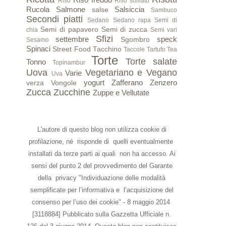
Riso
Riso soffiato
Rucola
Salmone
Salsiccia
salse
Sambuco
Secondi piatti
Sedano
Sedano rapa
Semi di
Semi di papavero
Semi di zucca
chia
Semi vari
Sfizi
settembre
speck
Sgombro
Sesamo
Spinaci
Street Food
Tacchino
Taccole
Tartufo
Tea
Torte
Torte salate
Tonno
Topinambur
Uova
Vegetariano e Vegano
Varie
Uva
yogurt
Zafferano
Zenzero
verza
Vongole
Zucca
Zucchine
Zuppe e Vellutate
L'autore di questo blog non utilizza cookie di
profilazione, né risponde di quelli eventualmente
installati da terze parti ai quali non ha accesso. Ai
sensi del punto 2 del provvedimento del Garante
della privacy "Individuazione delle modalità
semplificate per l’informativa e l’acquisizione del
consenso per l’uso dei cookie" - 8 maggio 2014
[3118884] Pubblicato sulla Gazzetta Ufficiale n.