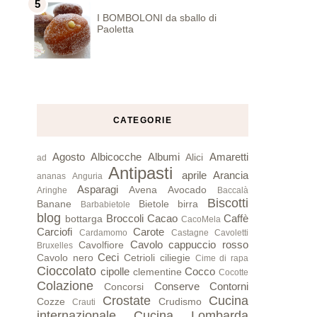
I BOMBOLONI da sballo di
Paoletta
CATEGORIE
Agosto
Albicocche
Albumi
Amaretti
Alici
ad
Antipasti
aprile
Arancia
ananas
Anguria
Asparagi
Avena
Avocado
Aringhe
Baccalà
Biscotti
Banane
Bietole
birra
Barbabietole
blog
Broccoli
Cacao
Caffè
bottarga
CacoMela
Carciofi
Carote
Cardamomo
Castagne
Cavoletti
Cavolo cappuccio rosso
Cavolfiore
Bruxelles
Ceci
Cavolo nero
Cetrioli
ciliegie
Cime di rapa
Cioccolato
cipolle
Cocco
clementine
Cocotte
Colazione
Conserve
Contorni
Concorsi
Crostate
Cucina
Cozze
Crudismo
Crauti
internazionale
Cucina Lombarda