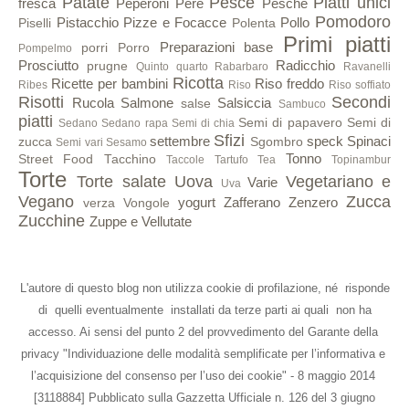
Patate
Pesce
Piatti unici
fresca
Peperoni
Pere
Pesche
Pomodoro
Pistacchio
Pizze e Focacce
Pollo
Piselli
Polenta
Primi piatti
Preparazioni base
porri
Porro
Pompelmo
Prosciutto
Radicchio
prugne
Quinto quarto
Rabarbaro
Ravanelli
Ricotta
Ricette per bambini
Riso freddo
Ribes
Riso
Riso soffiato
Risotti
Secondi
Rucola
Salmone
Salsiccia
salse
Sambuco
piatti
Semi di papavero
Semi di
Sedano
Sedano rapa
Semi di chia
Sfizi
settembre
speck
Spinaci
zucca
Sgombro
Semi vari
Sesamo
Tonno
Street Food
Tacchino
Taccole
Tartufo
Tea
Topinambur
Torte
Torte salate
Uova
Vegetariano e
Varie
Uva
Vegano
Zucca
yogurt
Zafferano
Zenzero
verza
Vongole
Zucchine
Zuppe e Vellutate
L'autore di questo blog non utilizza cookie di profilazione, né risponde
di quelli eventualmente installati da terze parti ai quali non ha
accesso. Ai sensi del punto 2 del provvedimento del Garante della
privacy "Individuazione delle modalità semplificate per l’informativa e
l’acquisizione del consenso per l’uso dei cookie" - 8 maggio 2014
[3118884] Pubblicato sulla Gazzetta Ufficiale n. 126 del 3 giugno