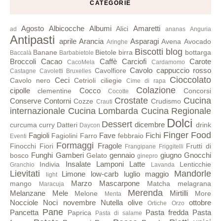
CATEGORIE
Agosto
Albicocche
Albumi
Amaretti
Alici
ad
ananas
Anguria
Antipasti
aprile
Arancia
Asparagi
Avena
Avocado
Aringhe
Biscotti
blog
Banane
Bietole
birra
bottarga
Baccalà
Barbabietole
Broccoli
Cacao
Caffè
Carciofi
Carote
CacoMela
Cardamomo
Cavolo cappuccio rosso
Cavolfiore
Castagne
Cavoletti Bruxelles
Cioccolato
Ceci
Cavolo nero
Cetrioli
ciliegie
Cime di rapa
Colazione
cipolle
Cocco
clementine
Concorsi
Cocotte
Crostate
Cucina
Conserve
Contorni
Cozze
Crudismo
Crauti
internazionale
Cucina Lombarda
Cucina Regionale
Dolci
Dessert
dicembre
curcuma
curry
Datteri
drink
Daycon
Finger Food
Fagioli
Fave
Fichi
Fagiolini
Farro
febbraio
Eventi
Formaggi
Fragole
Finocchi
Fiori
Frutti di
Frangipane
Friggitelli
Funghi
Gamberi
gennaio
giugno
Gnocchi
bosco
Gelato
ginepro
Insalate
Lamponi
Latte
Indivia
Lenticchie
Granchio
Lavanda
Lievitati
Mandorle
Limone
low-carb
luglio
maggio
light
Marzo
Mascarpone
mango
Matcha
melagrana
Maracuja
Merenda
Melanzane
Mele
Mirtilli
Melone
More
Menta
Nocciole
Noci
novembre
Nutella
olive
ottobre
Ortiche
Orzo
Pane
Pancetta
Pasta fredda
Pasta
Paprica
Pasta di salame