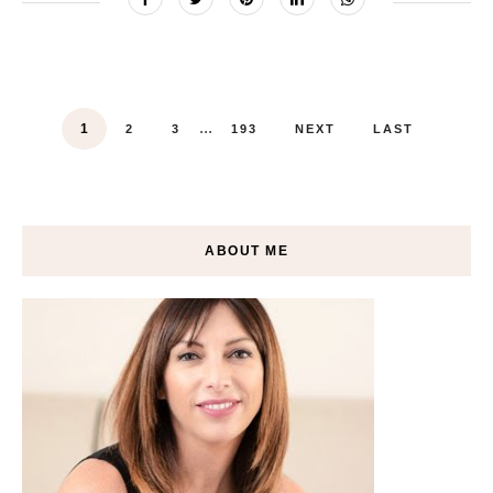
...
1
2
3
193
NEXT
LAST
ABOUT ME