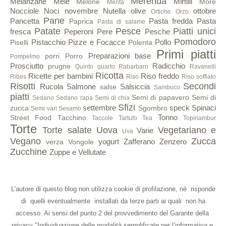
Merenda
Melanzane
Mele
Mirtilli
Melone
More
Menta
Nocciole
Noci
novembre
Nutella
olive
ottobre
Ortiche
Orzo
Pane
Pancetta
Pasta fredda
Pasta
Paprica
Pasta di salame
Patate
Pesce
Piatti unici
fresca
Peperoni
Pere
Pesche
Pomodoro
Pistacchio
Pizze e Focacce
Pollo
Piselli
Polenta
Primi piatti
Preparazioni base
porri
Porro
Pompelmo
Prosciutto
Radicchio
prugne
Quinto quarto
Rabarbaro
Ravanelli
Ricotta
Ricette per bambini
Riso freddo
Ribes
Riso
Riso soffiato
Risotti
Secondi
Rucola
Salmone
Salsiccia
salse
Sambuco
piatti
Semi di papavero
Semi di
Sedano
Sedano rapa
Semi di chia
Sfizi
settembre
speck
Spinaci
zucca
Sgombro
Semi vari
Sesamo
Tonno
Street Food
Tacchino
Taccole
Tartufo
Tea
Topinambur
Torte
Torte salate
Uova
Vegetariano e
Varie
Uva
Vegano
Zucca
yogurt
Zafferano
Zenzero
verza
Vongole
Zucchine
Zuppe e Vellutate
L'autore di questo blog non utilizza cookie di profilazione, né risponde
di quelli eventualmente installati da terze parti ai quali non ha
accesso. Ai sensi del punto 2 del provvedimento del Garante della
privacy "Individuazione delle modalità semplificate per l’informativa e