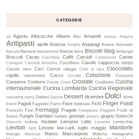
CATEGORIE
Agosto
Albicocche
Albumi
Amaretti
Alici
ad
ananas
Anguria
Antipasti
aprile
Arancia
Asparagi
Avena
Avocado
Aringhe
Biscotti
blog
Banane
Bietole
birra
bottarga
Baccalà
Barbabietole
Broccoli
Cacao
Caffè
Carciofi
Carote
CacoMela
Cardamomo
Cavolo cappuccio rosso
Cavolfiore
Castagne
Cavoletti Bruxelles
Cioccolato
Ceci
Cavolo nero
Cetrioli
ciliegie
Cime di rapa
Colazione
cipolle
Cocco
clementine
Concorsi
Cocotte
Crostate
Cucina
Conserve
Contorni
Cozze
Crudismo
Crauti
internazionale
Cucina Lombarda
Cucina Regionale
Dolci
Dessert
dicembre
curcuma
curry
Datteri
drink
Daycon
Finger Food
Fagioli
Fave
Fichi
Fagiolini
Farro
febbraio
Eventi
Formaggi
Fragole
Finocchi
Fiori
Frutti di
Frangipane
Friggitelli
Funghi
Gamberi
gennaio
giugno
Gnocchi
bosco
Gelato
ginepro
Insalate
Lamponi
Latte
Indivia
Lenticchie
Granchio
Lavanda
Lievitati
Mandorle
Limone
low-carb
luglio
maggio
light
Marzo
Mascarpone
mango
Matcha
melagrana
Maracuja