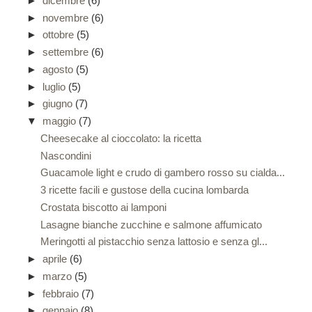
►
dicembre
(6)
►
novembre
(6)
►
ottobre
(5)
►
settembre
(6)
►
agosto
(5)
►
luglio
(5)
►
giugno
(7)
▼
maggio
(7)
Cheesecake al cioccolato: la ricetta
Nascondini
Guacamole light e crudo di gambero rosso su cialda...
3 ricette facili e gustose della cucina lombarda
Crostata biscotto ai lamponi
Lasagne bianche zucchine e salmone affumicato
Meringotti al pistacchio senza lattosio e senza gl...
►
aprile
(6)
►
marzo
(5)
►
febbraio
(7)
►
gennaio
(8)