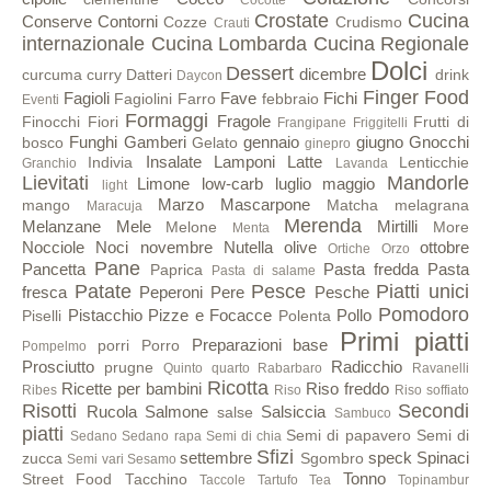
Cocotte
Crostate
Cucina
Conserve
Contorni
Cozze
Crudismo
Crauti
internazionale
Cucina Lombarda
Cucina Regionale
Dolci
Dessert
dicembre
curcuma
curry
Datteri
drink
Daycon
Finger Food
Fagioli
Fave
Fichi
Fagiolini
Farro
febbraio
Eventi
Formaggi
Fragole
Finocchi
Fiori
Frutti di
Frangipane
Friggitelli
Funghi
Gamberi
gennaio
giugno
Gnocchi
bosco
Gelato
ginepro
Insalate
Lamponi
Latte
Indivia
Lenticchie
Granchio
Lavanda
Lievitati
Mandorle
Limone
low-carb
luglio
maggio
light
Marzo
Mascarpone
mango
Matcha
melagrana
Maracuja
Merenda
Melanzane
Mele
Mirtilli
Melone
More
Menta
Nocciole
Noci
novembre
Nutella
olive
ottobre
Ortiche
Orzo
Pane
Pancetta
Pasta fredda
Pasta
Paprica
Pasta di salame
Patate
Pesce
Piatti unici
fresca
Peperoni
Pere
Pesche
Pomodoro
Pistacchio
Pizze e Focacce
Pollo
Piselli
Polenta
Primi piatti
Preparazioni base
porri
Porro
Pompelmo
Prosciutto
Radicchio
prugne
Quinto quarto
Rabarbaro
Ravanelli
Ricotta
Ricette per bambini
Riso freddo
Ribes
Riso
Riso soffiato
Risotti
Secondi
Rucola
Salmone
Salsiccia
salse
Sambuco
piatti
Semi di papavero
Semi di
Sedano
Sedano rapa
Semi di chia
Sfizi
settembre
speck
Spinaci
zucca
Sgombro
Semi vari
Sesamo
Tonno
Street Food
Tacchino
Taccole
Tartufo
Tea
Topinambur