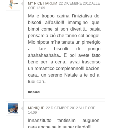
MY RICETTARIUM
22 DICEMBRE 2012 ALLE
ORE 12:09
Ma è troppo carina l'iniziativa dei
biscoti all'asilo!!! imamgino quei
bimbi come si son divertiti.. basta
pensare a ciò che fanno col pongo!!
Mio nipote m'ha tenuta un pimerigio
a fare biscotti di pongo
ahahahaahaha.. E poi avete fatto
bene per la cena.. avrai trascorso
un romantico compleanno!!! bacioni
cara.. un sereno Natale a te ed ai
tuoi cari..
Rispondi
MONIQUE
22 DICEMBRE 2012 ALLE ORE
14:09
Innanzitutto tantissimi auguroni
cara anche se in super ritardo!!!