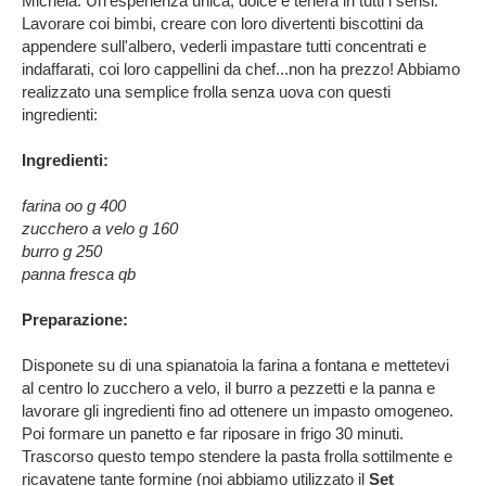
Michela. Un'esperienza unica, dolce e tenera in tutti i sensi.
Lavorare coi bimbi, creare con loro divertenti biscottini da
appendere sull'albero, vederli impastare tutti concentrati e
indaffarati, coi loro cappellini da chef...non ha prezzo! Abbiamo
realizzato una semplice frolla senza uova con questi
ingredienti:
Ingredienti:
farina oo g 400
zucchero a velo g 160
burro g 250
panna fresca qb
Preparazione:
Disponete su di una spianatoia la farina a fontana e mettetevi
al centro lo zucchero a velo, il burro a pezzetti e la panna e
lavorare gli ingredienti fino ad ottenere un impasto omogeneo.
Poi formare un panetto e far riposare in frigo 30 minuti.
Trascorso questo tempo stendere la pasta frolla sottilmente e
ricavatene tante formine (noi abbiamo utilizzato il
Set