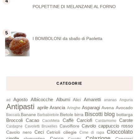
POLPETTINE DI MELANZANE AL FORNO
I BOMBOLONI da sballo di Paoletta
CATEGORIE
Agosto
Albicocche
Albumi
Amaretti
Alici
ad
ananas
Anguria
Antipasti
aprile
Arancia
Asparagi
Avena
Avocado
Aringhe
Biscotti
blog
Banane
Bietole
birra
bottarga
Baccalà
Barbabietole
Broccoli
Cacao
Caffè
Carciofi
Carote
CacoMela
Cardamomo
Cavolo cappuccio rosso
Cavolfiore
Castagne
Cavoletti Bruxelles
Cioccolato
Ceci
Cavolo nero
Cetrioli
ciliegie
Cime di rapa
Colazione
cipolle
Cocco
clementine
Concorsi