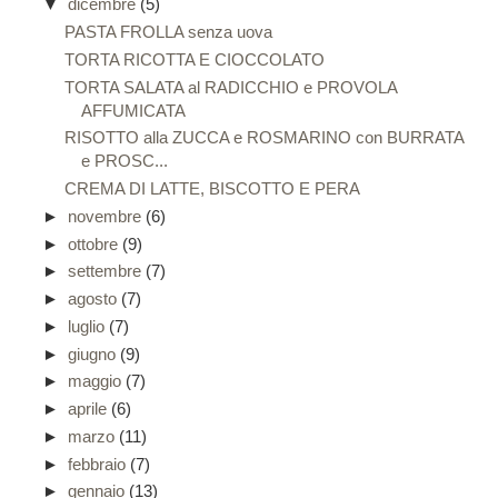
▼
dicembre
(5)
PASTA FROLLA senza uova
TORTA RICOTTA E CIOCCOLATO
TORTA SALATA al RADICCHIO e PROVOLA
AFFUMICATA
RISOTTO alla ZUCCA e ROSMARINO con BURRATA
e PROSC...
CREMA DI LATTE, BISCOTTO E PERA
►
novembre
(6)
►
ottobre
(9)
►
settembre
(7)
►
agosto
(7)
►
luglio
(7)
►
giugno
(9)
►
maggio
(7)
►
aprile
(6)
►
marzo
(11)
►
febbraio
(7)
►
gennaio
(13)