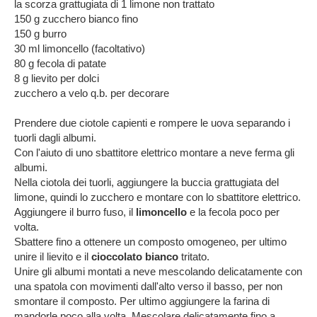
la scorza grattugiata di 1 limone non trattato
150 g zucchero bianco fino
150 g burro
30 ml limoncello (facoltativo)
80 g fecola di patate
8 g lievito per dolci
zucchero a velo q.b. per decorare
Prendere due ciotole capienti e rompere le uova separando i
tuorli dagli albumi.
Con l'aiuto di uno sbattitore elettrico montare a neve ferma gli
albumi.
Nella ciotola dei tuorli, aggiungere la buccia grattugiata del
limone, quindi lo zucchero e montare con lo sbattitore elettrico.
Aggiungere il burro fuso, il
limoncello
e la fecola poco per
volta.
Sbattere fino a ottenere un composto omogeneo, per ultimo
unire il lievito e il
cioccolato bianco
tritato.
Unire gli albumi montati a neve mescolando delicatamente con
una spatola con movimenti dall'alto verso il basso, per non
smontare il composto. Per ultimo aggiungere la farina di
mandorle poco alla volta. Mescolare delicatamente fino a