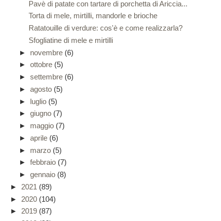
Pavè di patate con tartare di porchetta di Ariccia...
Torta di mele, mirtilli, mandorle e brioche
Ratatouille di verdure: cos'è e come realizzarla?
Sfogliatine di mele e mirtilli
►
novembre
(6)
►
ottobre
(5)
►
settembre
(6)
►
agosto
(5)
►
luglio
(5)
►
giugno
(7)
►
maggio
(7)
►
aprile
(6)
►
marzo
(5)
►
febbraio
(7)
►
gennaio
(8)
►
2021
(89)
►
2020
(104)
►
2019
(87)