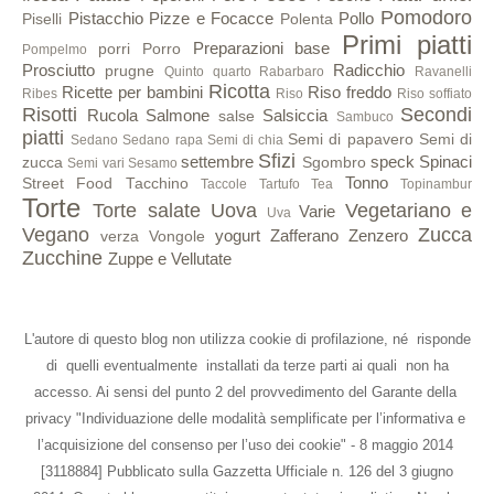
Pomodoro
Pistacchio
Pizze e Focacce
Pollo
Piselli
Polenta
Primi piatti
Preparazioni base
porri
Porro
Pompelmo
Prosciutto
Radicchio
prugne
Quinto quarto
Rabarbaro
Ravanelli
Ricotta
Ricette per bambini
Riso freddo
Ribes
Riso
Riso soffiato
Risotti
Secondi
Rucola
Salmone
Salsiccia
salse
Sambuco
piatti
Semi di papavero
Semi di
Sedano
Sedano rapa
Semi di chia
Sfizi
settembre
speck
Spinaci
zucca
Sgombro
Semi vari
Sesamo
Tonno
Street Food
Tacchino
Taccole
Tartufo
Tea
Topinambur
Torte
Torte salate
Uova
Vegetariano e
Varie
Uva
Vegano
Zucca
yogurt
Zafferano
Zenzero
verza
Vongole
Zucchine
Zuppe e Vellutate
L'autore di questo blog non utilizza cookie di profilazione, né risponde
di quelli eventualmente installati da terze parti ai quali non ha
accesso. Ai sensi del punto 2 del provvedimento del Garante della
privacy "Individuazione delle modalità semplificate per l’informativa e
l’acquisizione del consenso per l’uso dei cookie" - 8 maggio 2014
[3118884] Pubblicato sulla Gazzetta Ufficiale n. 126 del 3 giugno