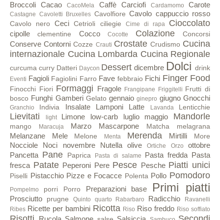
Broccoli
Cacao
Caffè
Carciofi
Carote
CacoMela
Cardamomo
Cavolo cappuccio rosso
Cavolfiore
Castagne
Cavoletti Bruxelles
Cioccolato
Ceci
Cavolo nero
Cetrioli
ciliegie
Cime di rapa
Colazione
cipolle
Cocco
clementine
Concorsi
Cocotte
Crostate
Cucina
Conserve
Contorni
Cozze
Crudismo
Crauti
internazionale
Cucina Lombarda
Cucina Regionale
Dolci
Dessert
dicembre
curcuma
curry
Datteri
drink
Daycon
Finger Food
Fagioli
Fave
Fichi
Fagiolini
Farro
febbraio
Eventi
Formaggi
Fragole
Finocchi
Fiori
Frutti di
Frangipane
Friggitelli
Funghi
Gamberi
gennaio
giugno
Gnocchi
bosco
Gelato
ginepro
Insalate
Lamponi
Latte
Indivia
Lenticchie
Granchio
Lavanda
Lievitati
Mandorle
Limone
low-carb
luglio
maggio
light
Marzo
Mascarpone
mango
Matcha
melagrana
Maracuja
Merenda
Melanzane
Mele
Mirtilli
Melone
More
Menta
Nocciole
Noci
novembre
Nutella
olive
ottobre
Ortiche
Orzo
Pane
Pancetta
Pasta fredda
Pasta
Paprica
Pasta di salame
Patate
Pesce
Piatti unici
fresca
Peperoni
Pere
Pesche
Pomodoro
Pistacchio
Pizze e Focacce
Pollo
Piselli
Polenta
Primi piatti
Preparazioni base
porri
Porro
Pompelmo
Prosciutto
Radicchio
prugne
Quinto quarto
Rabarbaro
Ravanelli
Ricotta
Ricette per bambini
Riso freddo
Ribes
Riso
Riso soffiato
Risotti
Secondi
Rucola
Salmone
Salsiccia
salse
Sambuco