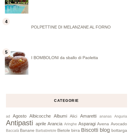
POLPETTINE DI MELANZANE AL FORNO
I BOMBOLONI da sballo di Paoletta
CATEGORIE
Agosto
Albicocche
Albumi
Amaretti
Alici
ad
ananas
Anguria
Antipasti
aprile
Arancia
Asparagi
Avena
Avocado
Aringhe
Biscotti
blog
Banane
Bietole
birra
bottarga
Baccalà
Barbabietole