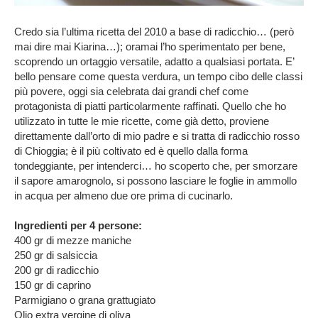
Credo sia l’ultima ricetta del 2010 a base di radicchio… (però
mai dire mai Kiarina…); oramai l’ho sperimentato per bene,
scoprendo un ortaggio versatile, adatto a qualsiasi portata. E’
bello pensare come questa verdura, un tempo cibo delle classi
più povere, oggi sia celebrata dai grandi chef come
protagonista di piatti particolarmente raffinati. Quello che ho
utilizzato in tutte le mie ricette, come già detto, proviene
direttamente dall’orto di mio padre e si tratta di radicchio rosso
di Chioggia; è il più coltivato ed è quello dalla forma
tondeggiante, per intenderci… ho scoperto che, per smorzare
il sapore amarognolo, si possono lasciare le foglie in ammollo
in acqua per almeno due ore prima di cucinarlo.
Ingredienti per 4 persone:
400 gr di mezze maniche
250 gr di salsiccia
200 gr di radicchio
150 gr di caprino
Parmigiano o grana grattugiato
Olio extra vergine di oliva