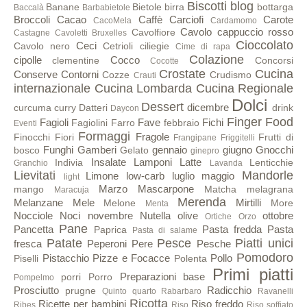
Biscotti
blog
Banane
Bietole
birra
bottarga
Baccalà
Barbabietole
Broccoli
Cacao
Caffè
Carciofi
Carote
CacoMela
Cardamomo
Cavolo cappuccio rosso
Cavolfiore
Castagne
Cavoletti Bruxelles
Cioccolato
Ceci
Cavolo nero
Cetrioli
ciliegie
Cime di rapa
Colazione
cipolle
Cocco
clementine
Concorsi
Cocotte
Crostate
Cucina
Conserve
Contorni
Cozze
Crudismo
Crauti
internazionale
Cucina Lombarda
Cucina Regionale
Dolci
Dessert
dicembre
curcuma
curry
Datteri
drink
Daycon
Finger Food
Fagioli
Fave
Fichi
Fagiolini
Farro
febbraio
Eventi
Formaggi
Fragole
Finocchi
Fiori
Frutti di
Frangipane
Friggitelli
Funghi
Gamberi
gennaio
giugno
Gnocchi
bosco
Gelato
ginepro
Insalate
Lamponi
Latte
Indivia
Lenticchie
Granchio
Lavanda
Lievitati
Mandorle
Limone
low-carb
luglio
maggio
light
Marzo
Mascarpone
mango
Matcha
melagrana
Maracuja
Merenda
Melanzane
Mele
Mirtilli
Melone
More
Menta
Nocciole
Noci
novembre
Nutella
olive
ottobre
Ortiche
Orzo
Pane
Pancetta
Pasta fredda
Pasta
Paprica
Pasta di salame
Patate
Pesce
Piatti unici
fresca
Peperoni
Pere
Pesche
Pomodoro
Pistacchio
Pizze e Focacce
Pollo
Piselli
Polenta
Primi piatti
Preparazioni base
porri
Porro
Pompelmo
Prosciutto
Radicchio
prugne
Quinto quarto
Rabarbaro
Ravanelli
Ricotta
Ricette per bambini
Riso freddo
Ribes
Riso
Riso soffiato