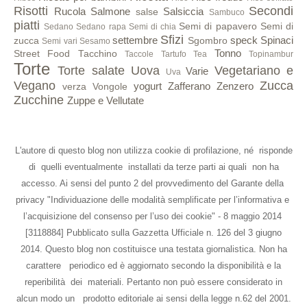
Risotti
Secondi
Rucola
Salmone
Salsiccia
salse
Sambuco
piatti
Semi di papavero
Semi di
Sedano
Sedano rapa
Semi di chia
Sfizi
settembre
speck
Spinaci
zucca
Sgombro
Semi vari
Sesamo
Tonno
Street Food
Tacchino
Taccole
Tartufo
Tea
Topinambur
Torte
Torte salate
Uova
Vegetariano e
Varie
Uva
Vegano
Zucca
yogurt
Zafferano
Zenzero
verza
Vongole
Zucchine
Zuppe e Vellutate
L'autore di questo blog non utilizza cookie di profilazione, né risponde
di quelli eventualmente installati da terze parti ai quali non ha
accesso. Ai sensi del punto 2 del provvedimento del Garante della
privacy "Individuazione delle modalità semplificate per l’informativa e
l’acquisizione del consenso per l’uso dei cookie" - 8 maggio 2014
[3118884] Pubblicato sulla Gazzetta Ufficiale n. 126 del 3 giugno
2014. Questo blog non costituisce una testata giornalistica. Non ha
carattere periodico ed è aggiornato secondo la disponibilità e la
reperibilità dei materiali. Pertanto non può essere considerato in
alcun modo un prodotto editoriale ai sensi della legge n.62 del 2001.