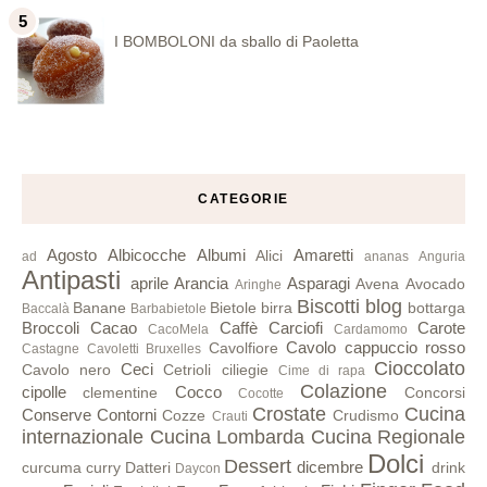
I BOMBOLONI da sballo di Paoletta
CATEGORIE
Agosto
Albicocche
Albumi
Amaretti
Alici
ad
ananas
Anguria
Antipasti
aprile
Arancia
Asparagi
Avena
Avocado
Aringhe
Biscotti
blog
Banane
Bietole
birra
bottarga
Baccalà
Barbabietole
Broccoli
Cacao
Caffè
Carciofi
Carote
CacoMela
Cardamomo
Cavolo cappuccio rosso
Cavolfiore
Castagne
Cavoletti Bruxelles
Cioccolato
Ceci
Cavolo nero
Cetrioli
ciliegie
Cime di rapa
Colazione
cipolle
Cocco
clementine
Concorsi
Cocotte
Crostate
Cucina
Conserve
Contorni
Cozze
Crudismo
Crauti
internazionale
Cucina Lombarda
Cucina Regionale
Dolci
Dessert
dicembre
curcuma
curry
Datteri
drink
Daycon