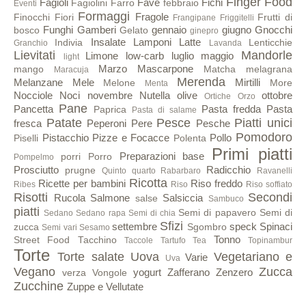
Finger Food
Fagioli
Fave
Fichi
Fagiolini
Farro
febbraio
Eventi
Formaggi
Fragole
Finocchi
Fiori
Frutti di
Frangipane
Friggitelli
Funghi
Gamberi
gennaio
giugno
Gnocchi
bosco
Gelato
ginepro
Insalate
Lamponi
Latte
Indivia
Lenticchie
Granchio
Lavanda
Lievitati
Mandorle
Limone
low-carb
luglio
maggio
light
Marzo
Mascarpone
mango
Matcha
melagrana
Maracuja
Merenda
Melanzane
Mele
Mirtilli
Melone
More
Menta
Nocciole
Noci
novembre
Nutella
olive
ottobre
Ortiche
Orzo
Pane
Pancetta
Pasta fredda
Pasta
Paprica
Pasta di salame
Patate
Pesce
Piatti unici
fresca
Peperoni
Pere
Pesche
Pomodoro
Pistacchio
Pizze e Focacce
Pollo
Piselli
Polenta
Primi piatti
Preparazioni base
porri
Porro
Pompelmo
Prosciutto
Radicchio
prugne
Quinto quarto
Rabarbaro
Ravanelli
Ricotta
Ricette per bambini
Riso freddo
Ribes
Riso
Riso soffiato
Risotti
Secondi
Rucola
Salmone
Salsiccia
salse
Sambuco
piatti
Semi di papavero
Semi di
Sedano
Sedano rapa
Semi di chia
Sfizi
settembre
speck
Spinaci
zucca
Sgombro
Semi vari
Sesamo
Tonno
Street Food
Tacchino
Taccole
Tartufo
Tea
Topinambur
Torte
Torte salate
Uova
Vegetariano e
Varie
Uva
Vegano
Zucca
yogurt
Zafferano
Zenzero
verza
Vongole
Zucchine
Zuppe e Vellutate