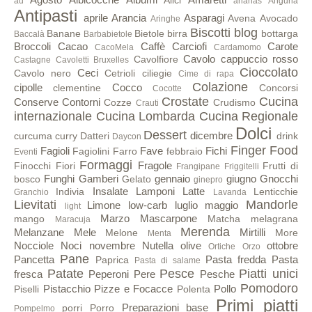
Alici
ad
ananas
Anguria
Antipasti
aprile
Arancia
Asparagi
Avena
Avocado
Aringhe
Biscotti
blog
Banane
Bietole
birra
bottarga
Baccalà
Barbabietole
Broccoli
Cacao
Caffè
Carciofi
Carote
CacoMela
Cardamomo
Cavolo cappuccio rosso
Cavolfiore
Castagne
Cavoletti Bruxelles
Cioccolato
Ceci
Cavolo nero
Cetrioli
ciliegie
Cime di rapa
Colazione
cipolle
Cocco
clementine
Concorsi
Cocotte
Crostate
Cucina
Conserve
Contorni
Cozze
Crudismo
Crauti
internazionale
Cucina Lombarda
Cucina Regionale
Dolci
Dessert
dicembre
curcuma
curry
Datteri
drink
Daycon
Finger Food
Fagioli
Fave
Fichi
Fagiolini
Farro
febbraio
Eventi
Formaggi
Fragole
Finocchi
Fiori
Frutti di
Frangipane
Friggitelli
Funghi
Gamberi
gennaio
giugno
Gnocchi
bosco
Gelato
ginepro
Insalate
Lamponi
Latte
Indivia
Lenticchie
Granchio
Lavanda
Lievitati
Mandorle
Limone
low-carb
luglio
maggio
light
Marzo
Mascarpone
mango
Matcha
melagrana
Maracuja
Merenda
Melanzane
Mele
Mirtilli
Melone
More
Menta
Nocciole
Noci
novembre
Nutella
olive
ottobre
Ortiche
Orzo
Pane
Pancetta
Pasta fredda
Pasta
Paprica
Pasta di salame
Patate
Pesce
Piatti unici
fresca
Peperoni
Pere
Pesche
Pomodoro
Pistacchio
Pizze e Focacce
Pollo
Piselli
Polenta
Primi piatti
Preparazioni base
porri
Porro
Pompelmo