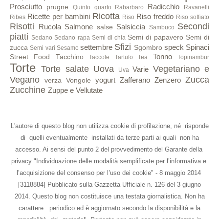
Prosciutto
Radicchio
prugne
Quinto quarto
Rabarbaro
Ravanelli
Ricotta
Ricette per bambini
Riso freddo
Ribes
Riso
Riso soffiato
Risotti
Secondi
Rucola
Salmone
Salsiccia
salse
Sambuco
piatti
Semi di papavero
Semi di
Sedano
Sedano rapa
Semi di chia
Sfizi
settembre
speck
Spinaci
zucca
Sgombro
Semi vari
Sesamo
Tonno
Street Food
Tacchino
Taccole
Tartufo
Tea
Topinambur
Torte
Torte salate
Uova
Vegetariano e
Varie
Uva
Vegano
Zucca
yogurt
Zafferano
Zenzero
verza
Vongole
Zucchine
Zuppe e Vellutate
L'autore di questo blog non utilizza cookie di profilazione, né risponde
di quelli eventualmente installati da terze parti ai quali non ha
accesso. Ai sensi del punto 2 del provvedimento del Garante della
privacy "Individuazione delle modalità semplificate per l’informativa e
l’acquisizione del consenso per l’uso dei cookie" - 8 maggio 2014
[3118884] Pubblicato sulla Gazzetta Ufficiale n. 126 del 3 giugno
2014. Questo blog non costituisce una testata giornalistica. Non ha
carattere periodico ed è aggiornato secondo la disponibilità e la