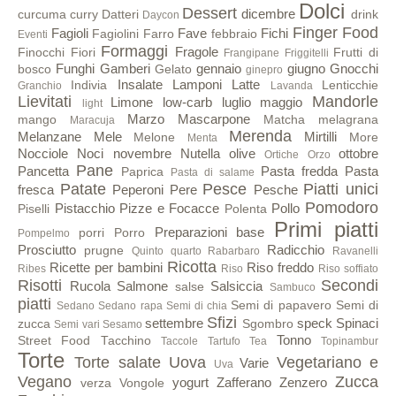
Dolci
Dessert
dicembre
curcuma
curry
Datteri
drink
Daycon
Finger Food
Fagioli
Fave
Fichi
Fagiolini
Farro
febbraio
Eventi
Formaggi
Fragole
Finocchi
Fiori
Frutti di
Frangipane
Friggitelli
Funghi
Gamberi
gennaio
giugno
Gnocchi
bosco
Gelato
ginepro
Insalate
Lamponi
Latte
Indivia
Lenticchie
Granchio
Lavanda
Lievitati
Mandorle
Limone
low-carb
luglio
maggio
light
Marzo
Mascarpone
mango
Matcha
melagrana
Maracuja
Merenda
Melanzane
Mele
Mirtilli
Melone
More
Menta
Nocciole
Noci
novembre
Nutella
olive
ottobre
Ortiche
Orzo
Pane
Pancetta
Pasta fredda
Pasta
Paprica
Pasta di salame
Patate
Pesce
Piatti unici
fresca
Peperoni
Pere
Pesche
Pomodoro
Pistacchio
Pizze e Focacce
Pollo
Piselli
Polenta
Primi piatti
Preparazioni base
porri
Porro
Pompelmo
Prosciutto
Radicchio
prugne
Quinto quarto
Rabarbaro
Ravanelli
Ricotta
Ricette per bambini
Riso freddo
Ribes
Riso
Riso soffiato
Risotti
Secondi
Rucola
Salmone
Salsiccia
salse
Sambuco
piatti
Semi di papavero
Semi di
Sedano
Sedano rapa
Semi di chia
Sfizi
settembre
speck
Spinaci
zucca
Sgombro
Semi vari
Sesamo
Tonno
Street Food
Tacchino
Taccole
Tartufo
Tea
Topinambur
Torte
Torte salate
Uova
Vegetariano e
Varie
Uva
Vegano
Zucca
yogurt
Zafferano
Zenzero
verza
Vongole