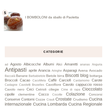
I BOMBOLONI da sballo di Paoletta
CATEGORIE
Agosto
Albicocche
Albumi
Amaretti
Alici
ad
ananas
Anguria
Antipasti
aprile
Arancia
Asparagi
Avena
Avocado
Aringhe
Biscotti
blog
Banane
Bietole
birra
bottarga
Baccalà
Barbabietole
Broccoli
Cacao
Caffè
Carciofi
Carote
CacoMela
Cardamomo
Cavolo cappuccio rosso
Cavolfiore
Castagne
Cavoletti Bruxelles
Cioccolato
Ceci
Cavolo nero
Cetrioli
ciliegie
Cime di rapa
Colazione
cipolle
Cocco
clementine
Concorsi
Cocotte
Crostate
Cucina
Conserve
Contorni
Cozze
Crudismo
Crauti
internazionale
Cucina Lombarda
Cucina Regionale