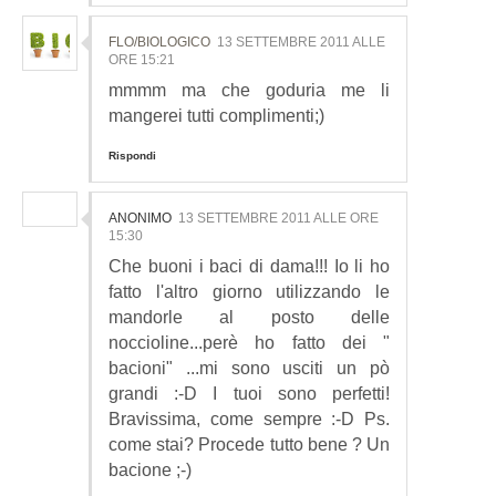
FLO/BIOLOGICO
13 SETTEMBRE 2011 ALLE
ORE 15:21
mmmm ma che goduria me li
mangerei tutti complimenti;)
Rispondi
ANONIMO
13 SETTEMBRE 2011 ALLE ORE
15:30
Che buoni i baci di dama!!! Io li ho
fatto l'altro giorno utilizzando le
mandorle al posto delle
noccioline...perè ho fatto dei "
bacioni" ...mi sono usciti un pò
grandi :-D I tuoi sono perfetti!
Bravissima, come sempre :-D Ps.
come stai? Procede tutto bene ? Un
bacione ;-)