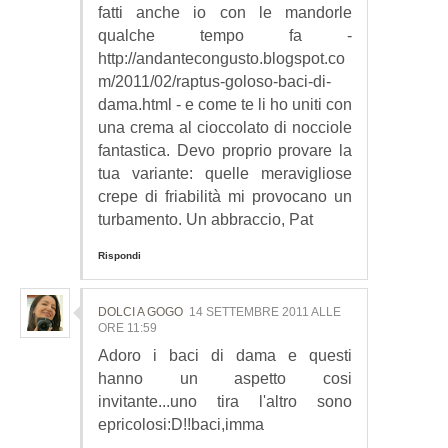
fatti anche io con le mandorle
qualche tempo fa -
http://andantecongusto.blogspot.co
m/2011/02/raptus-goloso-baci-di-
dama.html - e come te li ho uniti con
una crema al cioccolato di nocciole
fantastica. Devo proprio provare la
tua variante: quelle meravigliose
crepe di friabilità mi provocano un
turbamento. Un abbraccio, Pat
Rispondi
DOLCI A GOGO
14 SETTEMBRE 2011 ALLE
ORE 11:59
Adoro i baci di dama e questi
hanno un aspetto cosi
invitante...uno tira l'altro sono
epricolosi:D!!baci,imma