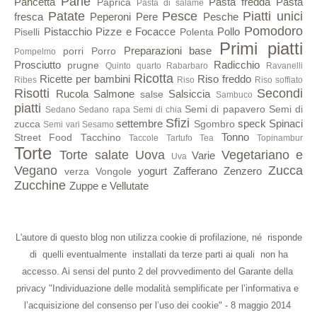
Pane
Pancetta
Pasta fredda
Pasta
Paprica
Pasta di salame
Patate
Pesce
Piatti unici
fresca
Peperoni
Pere
Pesche
Pomodoro
Pistacchio
Pizze e Focacce
Pollo
Piselli
Polenta
Primi piatti
Preparazioni base
porri
Porro
Pompelmo
Prosciutto
Radicchio
prugne
Quinto quarto
Rabarbaro
Ravanelli
Ricotta
Ricette per bambini
Riso freddo
Ribes
Riso
Riso soffiato
Risotti
Secondi
Rucola
Salmone
Salsiccia
salse
Sambuco
piatti
Semi di papavero
Semi di
Sedano
Sedano rapa
Semi di chia
Sfizi
settembre
speck
Spinaci
zucca
Sgombro
Semi vari
Sesamo
Tonno
Street Food
Tacchino
Taccole
Tartufo
Tea
Topinambur
Torte
Torte salate
Uova
Vegetariano e
Varie
Uva
Vegano
Zucca
yogurt
Zafferano
Zenzero
verza
Vongole
Zucchine
Zuppe e Vellutate
L'autore di questo blog non utilizza cookie di profilazione, né risponde
di quelli eventualmente installati da terze parti ai quali non ha
accesso. Ai sensi del punto 2 del provvedimento del Garante della
privacy "Individuazione delle modalità semplificate per l’informativa e
l’acquisizione del consenso per l’uso dei cookie" - 8 maggio 2014