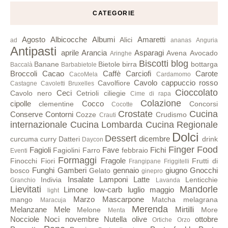
CATEGORIE
Agosto
Albicocche
Albumi
Amaretti
Alici
ad
ananas
Anguria
Antipasti
aprile
Arancia
Asparagi
Avena
Avocado
Aringhe
Biscotti
blog
Banane
Bietole
birra
bottarga
Baccalà
Barbabietole
Broccoli
Cacao
Caffè
Carciofi
Carote
CacoMela
Cardamomo
Cavolo cappuccio rosso
Cavolfiore
Castagne
Cavoletti Bruxelles
Cioccolato
Ceci
Cavolo nero
Cetrioli
ciliegie
Cime di rapa
Colazione
cipolle
Cocco
clementine
Concorsi
Cocotte
Crostate
Cucina
Conserve
Contorni
Cozze
Crudismo
Crauti
internazionale
Cucina Lombarda
Cucina Regionale
Dolci
Dessert
dicembre
curcuma
curry
Datteri
drink
Daycon
Finger Food
Fagioli
Fave
Fichi
Fagiolini
Farro
febbraio
Eventi
Formaggi
Fragole
Finocchi
Fiori
Frutti di
Frangipane
Friggitelli
Funghi
Gamberi
gennaio
giugno
Gnocchi
bosco
Gelato
ginepro
Insalate
Lamponi
Latte
Indivia
Lenticchie
Granchio
Lavanda
Lievitati
Mandorle
Limone
low-carb
luglio
maggio
light
Marzo
Mascarpone
mango
Matcha
melagrana
Maracuja
Merenda
Melanzane
Mele
Mirtilli
Melone
More
Menta
Nocciole
Noci
novembre
Nutella
olive
ottobre
Ortiche
Orzo