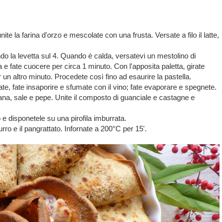
nite la farina d'orzo e mescolate con una frusta. Versate a filo il latte,
o la levetta sul 4. Quando è calda, versatevi un mestolino di
a e fate cuocere per circa 1 minuto. Con l'apposita paletta, girate
r un altro minuto. Procedete così fino ad esaurire la pastella.
tate, fate insaporire e sfumate con il vino; fate evaporare e spegnete.
grana, sale e pepe. Unite il composto di guanciale e castagne e
 e disponetele su una pirofila imburrata.
rro e il pangrattato. Infornate a 200°C per 15'.