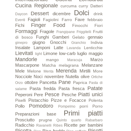
Cucina Regionale
curcuma
curry
Datteri
Dolci
Dessert
dicembre
drink
Daycon
Fagioli
Fave
Fagiolini
Farro
febbraio
Eventi
Finger Food
Fichi
Finocchi
Fiori
Formaggi
Fragole
Frutti
Frangipane
Friggitelli
Funghi
Gamberi
gennaio
di bosco
Gelato
giugno
Gnocchi
Indivia
ginepro
Granchio
Insalate
Lamponi
Latte
Lenticchie
Lavanda
Lievitati
Limone
low-carb
luglio
maggio
light
Mandorle
Marzo
mango
Maracuja
Mascarpone
Melanzane
Matcha
melagrana
Merenda
Mele
Mirtilli
Melone
More
Menta
Nocciole
Noci
novembre
Nutella
olive
Ortiche
Pane
ottobre
Pancetta
Paprica
Orzo
Pasta di
Patate
Pasta fredda
Pasta fresca
salame
Pesce
Piatti unici
Peperoni
Pere
Pesche
Pistacchio
Pizze e Focacce
Piselli
Polenta
Pomodoro
Pollo
porri
Porro
Pompelmo
Primi piatti
Preparazioni base
Prosciutto
prugne
Quinto quarto
Rabarbaro
Radicchio
Ricette per bambini
Ravanelli
Ribes
Ricotta
Risotti
Riso freddo