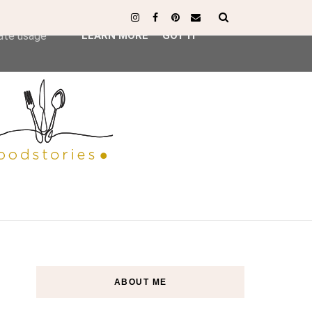
ser-agent
rate usage
LEARN MORE
GOT IT
ABOUT ME