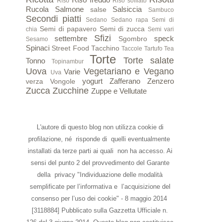
Riso
Riso soffiato
Rucola
Salmone
Salsiccia
salse
Sambuco
Secondi piatti
Sedano
Sedano rapa
Semi di
Semi di papavero
Semi di zucca
chia
Semi vari
Sfizi
settembre
speck
Sgombro
Sesamo
Spinaci
Street Food
Tacchino
Taccole
Tartufo
Tea
Torte
Torte salate
Tonno
Topinambur
Uova
Vegetariano e Vegano
Varie
Uva
yogurt
Zafferano
Zenzero
verza
Vongole
Zucca
Zucchine
Zuppe e Vellutate
L'autore di questo blog non utilizza cookie di
profilazione, né risponde di quelli eventualmente
installati da terze parti ai quali non ha accesso. Ai
sensi del punto 2 del provvedimento del Garante
della privacy "Individuazione delle modalità
semplificate per l’informativa e l’acquisizione del
consenso per l’uso dei cookie" - 8 maggio 2014
[3118884] Pubblicato sulla Gazzetta Ufficiale n.