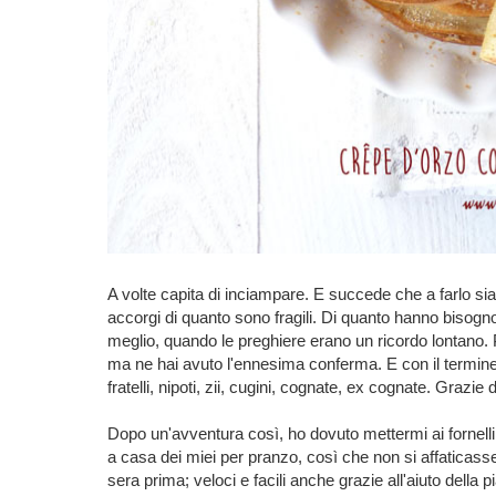
A volte capita di inciampare. E succede che a farlo siano g
accorgi di quanto sono fragili. Di quanto hanno bisogno d
meglio, quando le preghiere erano un ricordo lontano. Po
ma ne hai avuto l'ennesima conferma. E con il termine f
fratelli, nipoti, zii, cugini, cognate, ex cognate. Grazie 
Dopo un'avventura così, ho dovuto mettermi ai fornelli
a casa dei miei per pranzo, così che non si affaticass
sera prima; veloci e facili anche grazie all'aiuto della 