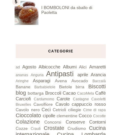
I BOMBOLONI da sballo di
Paoletta
CATEGORIE
Agosto
Albicocche
Albumi
Amaretti
Alici
ad
Antipasti
aprile
Arancia
ananas
Anguria
Asparagi
Avena
Avocado
Aringhe
Baccalà
Biscotti
Banane
Bietole
birra
Barbabietole
blog
Broccoli
Cacao
Caffè
bottarga
CacoMela
Carciofi
Carote
Cardamomo
Castagne
Cavoletti
Cavolo cappuccio rosso
Cavolfiore
Bruxelles
Ceci
Cavolo nero
Cetrioli
ciliegie
Cime di rapa
Cioccolato
cipolle
Cocco
clementine
Cocotte
Colazione
Conserve
Contorni
Concorsi
Crostate
Cucina
Cozze
Crudismo
Crauti
internazionale
Cucina Lombarda