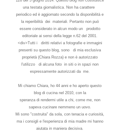
126 del 3 giugno 2014. Questo blog non costituisce
una testata giornalistica. Non ha carattere
periodico ed è aggiornato secondo la disponibilità e
la reperibilità dei materiali. Pertanto non può
essere considerato in alcun modo un prodotto
editoriale ai sensi della legge n.62 del 2001.
<div>Tutti i diritti relativi a fotografie e immagini
presenti su questo blog, sono di mia esclusiva
proprietà (Chiara Rozza) e non è autorizzato
l'utilizzo di alcuna foto in siti o in spazi non
espressamente autorizzati da me.
Mi chiamo Chiara, ho 44 anni e ho aperto questo
blog di cucina nel 2010, con la
speranza di rendermi utile a chi, come me, non
sapeva cucinare nemmeno un uovo.
Mi sono "costruita" da sola, con tenacia e curiosità,
ma i consigli e l'esperienza di mia madre mi hanno
aiutata in maniera decisiva.