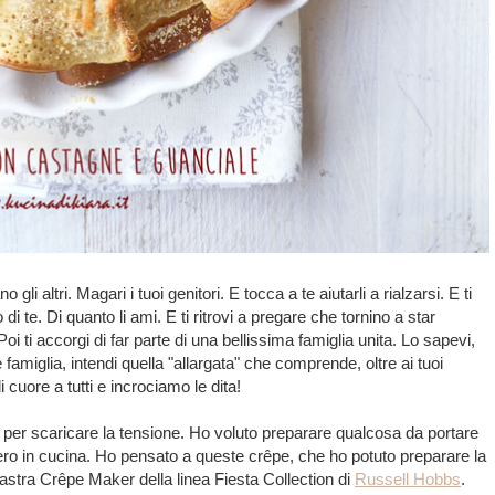
li altri. Magari i tuoi genitori. E tocca a te aiutarli a rialzarsi. E ti
i te. Di quanto li ami. E ti ritrovi a pregare che tornino a star
i ti accorgi di far parte di una bellissima famiglia unita. Lo sapevi,
amiglia, intendi quella "allargata" che comprende, oltre ai tuoi
di cuore a tutti e incrociamo le dita!
 per scaricare la tensione. Ho voluto preparare qualcosa da portare
ero in cucina. Ho pensato a queste crêpe, che ho potuto preparare la
piastra Crêpe Maker della linea Fiesta Collection di
Russell Hobbs
.