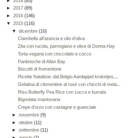
►
2018
(83)
►
2017
(89)
►
2016
(146)
▼
2015
(116)
▼
dicembre
(10)
Ciambella all'arancia e olio d'oliva
Zita con rucola, parmigiano e olive di Donna Hay
Torta vegana con cioccolato e cocco
Panbrioche di Allan Bay
Biscotti di frumentone
Ricette Natalizie: dal Belgio Aardappel kroketjes,...
Gelatina di clementine al rosé con chicchi di mela...
Riso Butterfly Pea Rice con zucca e burrata
Bignolata mantovana
Crepe d'orzo con castagne e guanciale
►
novembre
(9)
►
ottobre
(11)
►
settembre
(11)
►
agosto
(7)