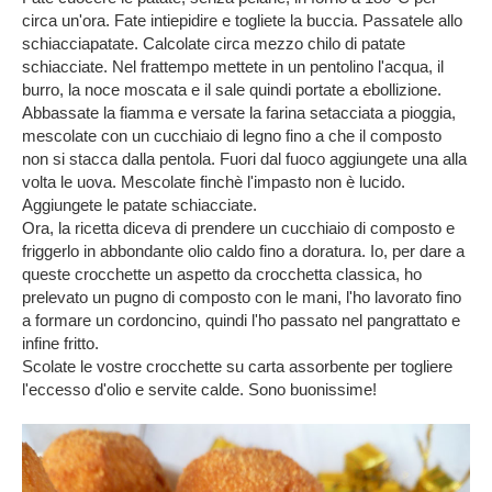
circa un'ora. Fate intiepidire e togliete la buccia. Passatele allo
schiacciapatate. Calcolate circa mezzo chilo di patate
schiacciate. Nel frattempo mettete in un pentolino l'acqua, il
burro, la noce moscata e il sale quindi portate a ebollizione.
Abbassate la fiamma e versate la farina setacciata a pioggia,
mescolate con un cucchiaio di legno fino a che il composto
non si stacca dalla pentola. Fuori dal fuoco aggiungete una alla
volta le uova. Mescolate finchè l'impasto non è lucido.
Aggiungete le patate schiacciate.
Ora, la ricetta diceva di prendere un cucchiaio di composto e
friggerlo in abbondante olio caldo fino a doratura. Io, per dare a
queste crocchette un aspetto da crocchetta classica, ho
prelevato un pugno di composto con le mani, l'ho lavorato fino
a formare un cordoncino, quindi l'ho passato nel pangrattato e
infine fritto.
Scolate le vostre crocchette su carta assorbente per togliere
l'eccesso d'olio e servite calde. Sono buonissime!