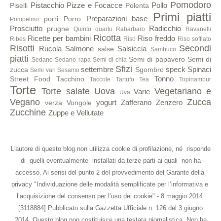
Pomodoro
Pistacchio
Pizze e Focacce
Pollo
Piselli
Polenta
Primi piatti
Preparazioni base
porri
Porro
Pompelmo
Prosciutto
Radicchio
prugne
Quinto quarto
Rabarbaro
Ravanelli
Ricotta
Ricette per bambini
Riso freddo
Ribes
Riso
Riso soffiato
Risotti
Secondi
Rucola
Salmone
Salsiccia
salse
Sambuco
piatti
Semi di papavero
Semi di
Sedano
Sedano rapa
Semi di chia
Sfizi
settembre
speck
Spinaci
zucca
Sgombro
Semi vari
Sesamo
Tonno
Street Food
Tacchino
Taccole
Tartufo
Tea
Topinambur
Torte
Torte salate
Uova
Vegetariano e
Varie
Uva
Vegano
Zucca
yogurt
Zafferano
Zenzero
verza
Vongole
Zucchine
Zuppe e Vellutate
L'autore di questo blog non utilizza cookie di profilazione, né risponde
di quelli eventualmente installati da terze parti ai quali non ha
accesso. Ai sensi del punto 2 del provvedimento del Garante della
privacy "Individuazione delle modalità semplificate per l’informativa e
l’acquisizione del consenso per l’uso dei cookie" - 8 maggio 2014
[3118884] Pubblicato sulla Gazzetta Ufficiale n. 126 del 3 giugno
2014. Questo blog non costituisce una testata giornalistica. Non ha