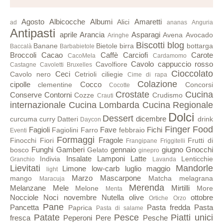
Agosto
Albicocche
Albumi
Amaretti
Alici
ad
ananas
Anguria
Antipasti
aprile
Arancia
Asparagi
Avena
Avocado
Aringhe
Biscotti
blog
Banane
Bietole
birra
bottarga
Baccalà
Barbabietole
Broccoli
Cacao
Caffè
Carciofi
Carote
CacoMela
Cardamomo
Cavolo cappuccio rosso
Cavolfiore
Castagne
Cavoletti Bruxelles
Cioccolato
Ceci
Cavolo nero
Cetrioli
ciliegie
Cime di rapa
Colazione
cipolle
Cocco
clementine
Concorsi
Cocotte
Crostate
Cucina
Conserve
Contorni
Cozze
Crudismo
Crauti
internazionale
Cucina Lombarda
Cucina Regionale
Dolci
Dessert
dicembre
curcuma
curry
Datteri
drink
Daycon
Finger Food
Fagioli
Fave
Fichi
Fagiolini
Farro
febbraio
Eventi
Formaggi
Fragole
Finocchi
Fiori
Frutti di
Frangipane
Friggitelli
Funghi
Gamberi
gennaio
giugno
Gnocchi
bosco
Gelato
ginepro
Insalate
Lamponi
Latte
Indivia
Lenticchie
Granchio
Lavanda
Lievitati
Mandorle
Limone
low-carb
luglio
maggio
light
Marzo
Mascarpone
mango
Matcha
melagrana
Maracuja
Merenda
Melanzane
Mele
Mirtilli
Melone
More
Menta
Nocciole
Noci
novembre
Nutella
olive
ottobre
Ortiche
Orzo
Pane
Pancetta
Pasta fredda
Pasta
Paprica
Pasta di salame
Patate
Pesce
Piatti unici
fresca
Peperoni
Pere
Pesche