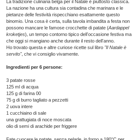
La tradizione culinaria belga per il Natale è piuttosto classica.
La nazione ha una cultura sia contadina che marinara e le
pietanze delle festività rispecchiano esattamente questo
binomio. Una cosa è certa, sulla tavola imbandita a festa non
possono mancare le famose crocchette di patate (
Aardappel
kroketjes
), un tempo contorno tipico dell'occasione festiva ma
che oggi si mangiano anche durante il resto dell'anno.
Ho trovato questa e altre curiose ricette sul libro
"Il Natale è
servito"
, che vi consiglio vivamente.
Ingredienti per 6 persone:
3 patate rosse
125 ml di acqua
125 g di farina 00
75 g di burro tagliato a pezzetti
2 uova intere
1 cucchiaino di sale
una grattugiata di noce moscata
olio di semi di arachide per friggere
Fate cuocere le patate, senza pelarle, in forno a 180°C per