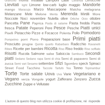
Insalate
Lamponi
Latte
Indivia
Lenticchie
Granchio
Lavanda
Lievitati
Mandorle
Limone
low-carb
luglio
maggio
light
Marzo
Mascarpone
mango
Matcha
melagrana
Maracuja
Merenda
Melanzane
Mele
Mirtilli
Melone
More
Menta
Nocciole
Noci
novembre
Nutella
olive
ottobre
Ortiche
Orzo
Pane
Pancetta
Pasta fredda
Pasta
Paprica
Pasta di salame
Patate
Pesce
Piatti unici
fresca
Peperoni
Pere
Pesche
Pomodoro
Pistacchio
Pizze e Focacce
Pollo
Piselli
Polenta
Primi piatti
Preparazioni base
porri
Porro
Pompelmo
Prosciutto
Radicchio
prugne
Quinto quarto
Rabarbaro
Ravanelli
Ricotta
Ricette per bambini
Riso freddo
Ribes
Riso
Riso soffiato
Risotti
Secondi
Rucola
Salmone
Salsiccia
salse
Sambuco
piatti
Semi di papavero
Semi di
Sedano
Sedano rapa
Semi di chia
Sfizi
settembre
speck
Spinaci
zucca
Sgombro
Semi vari
Sesamo
Tonno
Street Food
Tacchino
Taccole
Tartufo
Tea
Topinambur
Torte
Torte salate
Uova
Vegetariano e
Varie
Uva
Vegano
Zucca
yogurt
Zafferano
Zenzero
verza
Vongole
Zucchine
Zuppe e Vellutate
L'autore di questo blog non utilizza cookie di profilazione, né risponde