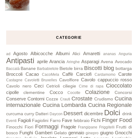
CATEGORIE
Agosto
Albicocche
Albumi
Amaretti
Alici
ad
ananas
Anguria
Antipasti
aprile
Arancia
Asparagi
Avena
Avocado
Aringhe
Biscotti
blog
Banane
Bietole
birra
bottarga
Baccalà
Barbabietole
Broccoli
Cacao
Caffè
Carciofi
Carote
CacoMela
Cardamomo
Cavolo cappuccio rosso
Cavolfiore
Castagne
Cavoletti Bruxelles
Cioccolato
Ceci
Cavolo nero
Cetrioli
ciliegie
Cime di rapa
Colazione
cipolle
Cocco
clementine
Concorsi
Cocotte
Crostate
Cucina
Conserve
Contorni
Cozze
Crudismo
Crauti
internazionale
Cucina Lombarda
Cucina Regionale
Dolci
Dessert
dicembre
curcuma
curry
Datteri
drink
Daycon
Finger Food
Fagioli
Fave
Fichi
Fagiolini
Farro
febbraio
Eventi
Formaggi
Fragole
Finocchi
Fiori
Frutti di
Frangipane
Friggitelli
Funghi
Gamberi
gennaio
giugno
Gnocchi
bosco
Gelato
ginepro