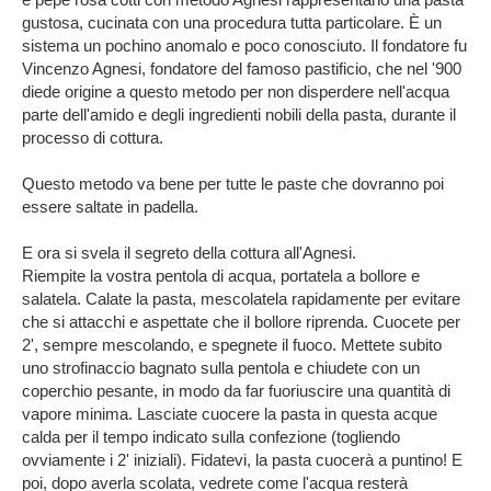
gustosa, cucinata con una procedura tutta particolare. È un
sistema un pochino anomalo e poco conosciuto. Il fondatore fu
Vincenzo Agnesi, fondatore del famoso pastificio, che nel '900
diede origine a questo metodo per non disperdere nell'acqua
parte dell'amido e degli ingredienti nobili della pasta, durante il
processo di cottura.
Questo metodo va bene per tutte le paste che dovranno poi
essere saltate in padella.
E ora si svela il segreto della cottura all'Agnesi.
Riempite la vostra pentola di acqua, portatela a bollore e
salatela. Calate la pasta, mescolatela rapidamente per evitare
che si attacchi e aspettate che il bollore riprenda. Cuocete per
2', sempre mescolando, e spegnete il fuoco. Mettete subito
uno strofinaccio bagnato sulla pentola e chiudete con un
coperchio pesante, in modo da far fuoriuscire una quantità di
vapore minima. Lasciate cuocere la pasta in questa acque
calda per il tempo indicato sulla confezione (togliendo
ovviamente i 2' iniziali). Fidatevi, la pasta cuocerà a puntino! E
poi, dopo averla scolata, vedrete come l'acqua resterà