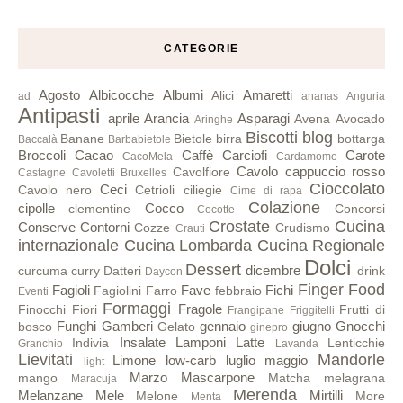
CATEGORIE
Agosto
Albicocche
Albumi
Amaretti
Alici
ad
ananas
Anguria
Antipasti
aprile
Arancia
Asparagi
Avena
Avocado
Aringhe
Biscotti
blog
Banane
Bietole
birra
bottarga
Baccalà
Barbabietole
Broccoli
Cacao
Caffè
Carciofi
Carote
CacoMela
Cardamomo
Cavolo cappuccio rosso
Cavolfiore
Castagne
Cavoletti Bruxelles
Cioccolato
Ceci
Cavolo nero
Cetrioli
ciliegie
Cime di rapa
Colazione
cipolle
Cocco
clementine
Concorsi
Cocotte
Crostate
Cucina
Conserve
Contorni
Cozze
Crudismo
Crauti
internazionale
Cucina Lombarda
Cucina Regionale
Dolci
Dessert
dicembre
curcuma
curry
Datteri
drink
Daycon
Finger Food
Fagioli
Fave
Fichi
Fagiolini
Farro
febbraio
Eventi
Formaggi
Fragole
Finocchi
Fiori
Frutti di
Frangipane
Friggitelli
Funghi
Gamberi
gennaio
giugno
Gnocchi
bosco
Gelato
ginepro
Insalate
Lamponi
Latte
Indivia
Lenticchie
Granchio
Lavanda
Lievitati
Mandorle
Limone
low-carb
luglio
maggio
light
Marzo
Mascarpone
mango
Matcha
melagrana
Maracuja
Merenda
Melanzane
Mele
Mirtilli
Melone
More
Menta