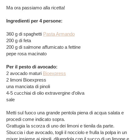
Ma ora passiamo alla ricetta!
Ingredienti per 4 persone:
360 g di spaghetti
Pasta Armando
200 g di feta
200 g di salmone affumicato a fettine
pepe rosa macinato
Per il pesto di avocado:
2 avocado maturi
Bioexpress
2 limoni Bioexpress
una manciata di pinoli
4-5 cucchiai di olio extravergine d’oliva
sale
Metti sul fuoco una grande pentola piena di acqua salata e
procedi come indicato sopra.
Grattugia la scorza di uno dei limoni e tienila da parte.
Sbuccia i due avocado, togli il nocciolo e frulla la polpa in un
mixer insieme ai pinoli, diluendola con il succo di un limone e