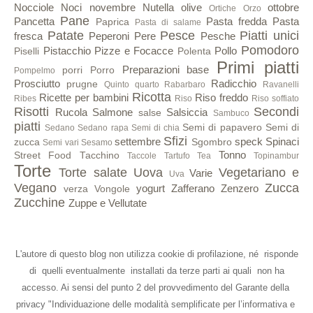
Nocciole
Noci
novembre
Nutella
olive
ottobre
Ortiche
Orzo
Pane
Pancetta
Pasta fredda
Pasta
Paprica
Pasta di salame
Patate
Pesce
Piatti unici
fresca
Peperoni
Pere
Pesche
Pomodoro
Pistacchio
Pizze e Focacce
Pollo
Piselli
Polenta
Primi piatti
Preparazioni base
porri
Porro
Pompelmo
Prosciutto
Radicchio
prugne
Quinto quarto
Rabarbaro
Ravanelli
Ricotta
Ricette per bambini
Riso freddo
Ribes
Riso
Riso soffiato
Risotti
Secondi
Rucola
Salmone
Salsiccia
salse
Sambuco
piatti
Semi di papavero
Semi di
Sedano
Sedano rapa
Semi di chia
Sfizi
settembre
speck
Spinaci
zucca
Sgombro
Semi vari
Sesamo
Tonno
Street Food
Tacchino
Taccole
Tartufo
Tea
Topinambur
Torte
Torte salate
Uova
Vegetariano e
Varie
Uva
Vegano
Zucca
yogurt
Zafferano
Zenzero
verza
Vongole
Zucchine
Zuppe e Vellutate
L'autore di questo blog non utilizza cookie di profilazione, né risponde
di quelli eventualmente installati da terze parti ai quali non ha
accesso. Ai sensi del punto 2 del provvedimento del Garante della
privacy "Individuazione delle modalità semplificate per l’informativa e