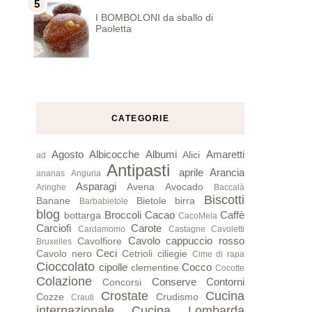
I BOMBOLONI da sballo di
Paoletta
CATEGORIE
Agosto
Albicocche
Albumi
Amaretti
Alici
ad
Antipasti
aprile
Arancia
ananas
Anguria
Asparagi
Avena
Avocado
Aringhe
Baccalà
Biscotti
Banane
Bietole
birra
Barbabietole
blog
Broccoli
Cacao
Caffè
bottarga
CacoMela
Carciofi
Carote
Cardamomo
Castagne
Cavoletti
Cavolo cappuccio rosso
Cavolfiore
Bruxelles
Ceci
Cavolo nero
Cetrioli
ciliegie
Cime di rapa
Cioccolato
cipolle
Cocco
clementine
Cocotte
Colazione
Conserve
Contorni
Concorsi
Crostate
Cucina
Cozze
Crudismo
Crauti
internazionale
Cucina Lombarda