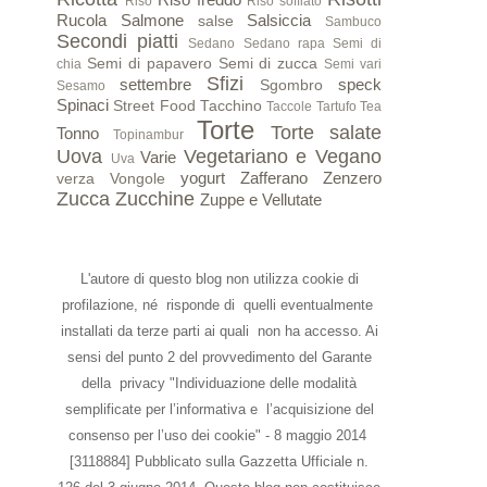
Riso
Riso soffiato
Rucola
Salmone
Salsiccia
salse
Sambuco
Secondi piatti
Sedano
Sedano rapa
Semi di
Semi di papavero
Semi di zucca
chia
Semi vari
Sfizi
settembre
speck
Sgombro
Sesamo
Spinaci
Street Food
Tacchino
Taccole
Tartufo
Tea
Torte
Torte salate
Tonno
Topinambur
Uova
Vegetariano e Vegano
Varie
Uva
yogurt
Zafferano
Zenzero
verza
Vongole
Zucca
Zucchine
Zuppe e Vellutate
L'autore di questo blog non utilizza cookie di
profilazione, né risponde di quelli eventualmente
installati da terze parti ai quali non ha accesso. Ai
sensi del punto 2 del provvedimento del Garante
della privacy "Individuazione delle modalità
semplificate per l’informativa e l’acquisizione del
consenso per l’uso dei cookie" - 8 maggio 2014
[3118884] Pubblicato sulla Gazzetta Ufficiale n.