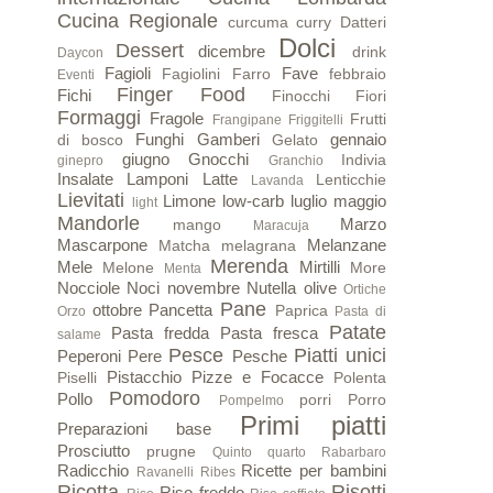
Cucina Regionale
curcuma
curry
Datteri
Dolci
Dessert
dicembre
drink
Daycon
Fagioli
Fave
Fagiolini
Farro
febbraio
Eventi
Finger Food
Fichi
Finocchi
Fiori
Formaggi
Fragole
Frutti
Frangipane
Friggitelli
Funghi
Gamberi
gennaio
di bosco
Gelato
giugno
Gnocchi
Indivia
ginepro
Granchio
Insalate
Lamponi
Latte
Lenticchie
Lavanda
Lievitati
Limone
low-carb
luglio
maggio
light
Mandorle
Marzo
mango
Maracuja
Mascarpone
Melanzane
Matcha
melagrana
Merenda
Mele
Mirtilli
Melone
More
Menta
Nocciole
Noci
novembre
Nutella
olive
Ortiche
Pane
ottobre
Pancetta
Paprica
Orzo
Pasta di
Patate
Pasta fredda
Pasta fresca
salame
Pesce
Piatti unici
Peperoni
Pere
Pesche
Pistacchio
Pizze e Focacce
Piselli
Polenta
Pomodoro
Pollo
porri
Porro
Pompelmo
Primi piatti
Preparazioni base
Prosciutto
prugne
Quinto quarto
Rabarbaro
Radicchio
Ricette per bambini
Ravanelli
Ribes
Ricotta
Risotti
Riso freddo