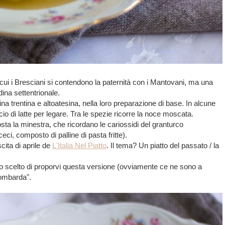
cui i Bresciani si contendono la paternità con i Mantovani, ma una
dina settentrionale.
na trentina e altoatesina, nella loro preparazione di base. In alcune
cio di latte per legare. Tra le spezie ricorre la noce moscata.
sta la minestra, che ricordano le cariossidi del granturco
eci, composto di palline di pasta fritte).
cita di aprile de
L'Italia Nel Piatto
. Il tema? Un piatto del passato / la
o scelto di proporvi questa versione (ovviamente ce ne sono a
lombarda".