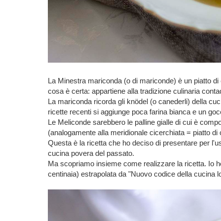
La Minestra mariconda (o di mariconde) è un piatto di 
cosa è certa: appartiene alla tradizione culinaria conta
La mariconda ricorda gli knödel (o canederli) della cuci
ricette recenti si aggiunge poca farina bianca e un goc
Le Meliconde sarebbero le palline gialle di cui è compo
(analogamente alla meridionale cicerchiata = piatto di c
Questa è la ricetta che ho deciso di presentare per l'us
cucina povera del passato.
Ma scopriamo insieme come realizzare la ricetta. Io h
centinaia) estrapolata da "Nuovo codice della cucina 