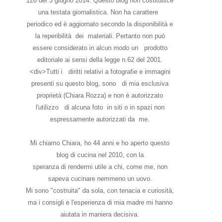
126 del 3 giugno 2014. Questo blog non costituisce
una testata giornalistica. Non ha carattere
periodico ed è aggiornato secondo la disponibilità e
la reperibilità dei materiali. Pertanto non può
essere considerato in alcun modo un prodotto
editoriale ai sensi della legge n.62 del 2001.
<div>Tutti i diritti relativi a fotografie e immagini
presenti su questo blog, sono di mia esclusiva
proprietà (Chiara Rozza) e non è autorizzato
l'utilizzo di alcuna foto in siti o in spazi non
espressamente autorizzati da me.
Mi chiamo Chiara, ho 44 anni e ho aperto questo
blog di cucina nel 2010, con la
speranza di rendermi utile a chi, come me, non
sapeva cucinare nemmeno un uovo.
Mi sono "costruita" da sola, con tenacia e curiosità,
ma i consigli e l'esperienza di mia madre mi hanno
aiutata in maniera decisiva.