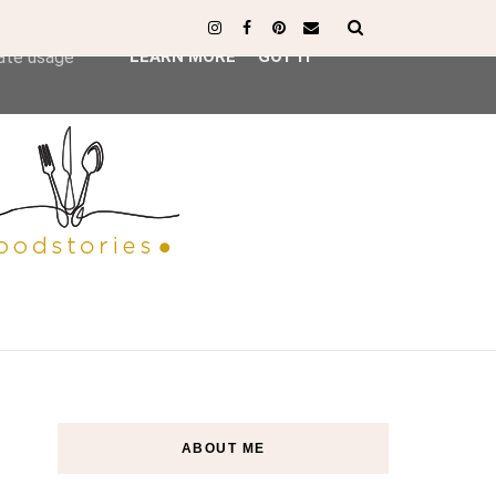
ser-agent
rate usage
LEARN MORE
GOT IT
ABOUT ME