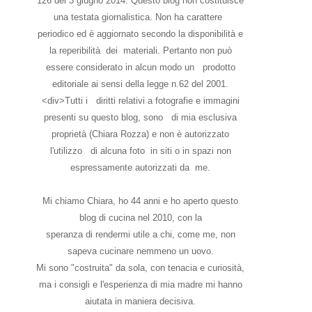
126 del 3 giugno 2014. Questo blog non costituisce
una testata giornalistica. Non ha carattere
periodico ed è aggiornato secondo la disponibilità e
la reperibilità dei materiali. Pertanto non può
essere considerato in alcun modo un prodotto
editoriale ai sensi della legge n.62 del 2001.
<div>Tutti i diritti relativi a fotografie e immagini
presenti su questo blog, sono di mia esclusiva
proprietà (Chiara Rozza) e non è autorizzato
l'utilizzo di alcuna foto in siti o in spazi non
espressamente autorizzati da me.
Mi chiamo Chiara, ho 44 anni e ho aperto questo
blog di cucina nel 2010, con la
speranza di rendermi utile a chi, come me, non
sapeva cucinare nemmeno un uovo.
Mi sono "costruita" da sola, con tenacia e curiosità,
ma i consigli e l'esperienza di mia madre mi hanno
aiutata in maniera decisiva.