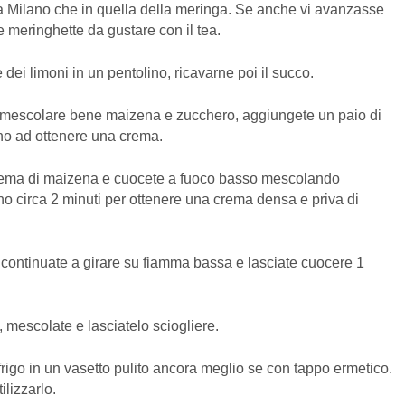
olla Milano che in quella della meringa. Se anche vi avanzasse
se meringhette da gustare con il tea.
dei limoni in un pentolino, ricavarne poi il succo.
arte mescolare bene maizena e zucchero, aggiungete un paio di
fino ad ottenere una crema.
a crema di maizena e cuocete a fuoco basso mescolando
 circa 2 minuti per ottenere una crema densa e priva di
, continuate a girare su fiamma bassa e lasciate cuocere 1
, mescolate e lasciatelo sciogliere.
rigo in un vasetto pulito ancora meglio se con tappo ermetico.
ilizzarlo.