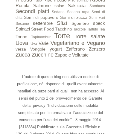
Riso
Riso soffiato
Rucola
Salmone
Salsiccia
salse
Sambuco
Secondi piatti
Sedano
Sedano rapa
Semi di
Semi di papavero
Semi di zucca
chia
Semi vari
Sfizi
settembre
speck
Sgombro
Sesamo
Spinaci
Street Food
Tacchino
Taccole
Tartufo
Tea
Torte
Torte salate
Tonno
Topinambur
Uova
Vegetariano e Vegano
Varie
Uva
yogurt
Zafferano
Zenzero
verza
Vongole
Zucca
Zucchine
Zuppe e Vellutate
L'autore di questo blog non utilizza cookie di
profilazione, né risponde di quelli eventualmente
installati da terze parti ai quali non ha accesso. Ai
sensi del punto 2 del provvedimento del Garante
della privacy "Individuazione delle modalità
semplificate per l’informativa e l’acquisizione del
consenso per l’uso dei cookie" - 8 maggio 2014
[3118884] Pubblicato sulla Gazzetta Ufficiale n.