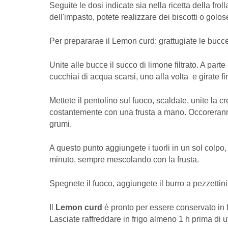
Seguite le dosi indicate sia nella ricetta della fr
dell'impasto, potete realizzare dei biscotti o golo
Per prepararae il Lemon curd: grattugiate le bucce 
Unite alle bucce il succo di limone filtrato. A p
cucchiai di acqua scarsi, uno alla volta e girate 
Mettete il pentolino sul fuoco, scaldate, unite l
costantemente con una frusta a mano. Occoreranno
grumi.
A questo punto aggiungete i tuorli in un sol colpo
minuto, sempre mescolando con la frusta.
Spegnete il fuoco, aggiungete il burro a pezzettini
Il
Lemon curd
è pronto per essere conservato in f
Lasciate raffreddare in frigo almeno 1 h prima di ut