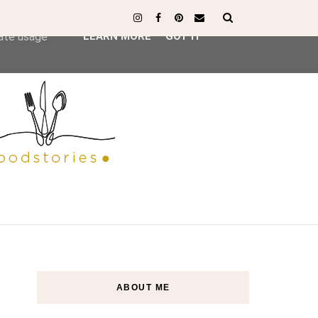
ser-agent
rate usage
LEARN MORE
GOT IT
ABOUT ME