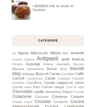
I BOMBOLONI da sballo di
Paoletta
CATEGORIE
Agosto
Albicocche
Albumi
Amaretti
Alici
ad
Antipasti
aprile
Arancia
ananas
Anguria
Asparagi
Avena
Avocado
Aringhe
Baccalà
Biscotti
Banane
Bietole
birra
Barbabietole
blog
Broccoli
Cacao
Caffè
bottarga
CacoMela
Carciofi
Carote
Cardamomo
Castagne
Cavoletti
Cavolo cappuccio rosso
Cavolfiore
Bruxelles
Ceci
Cavolo nero
Cetrioli
ciliegie
Cime di rapa
Cioccolato
cipolle
Cocco
clementine
Cocotte
Colazione
Conserve
Contorni
Concorsi
Crostate
Cucina
Cozze
Crudismo
Crauti
internazionale
Cucina Lombarda