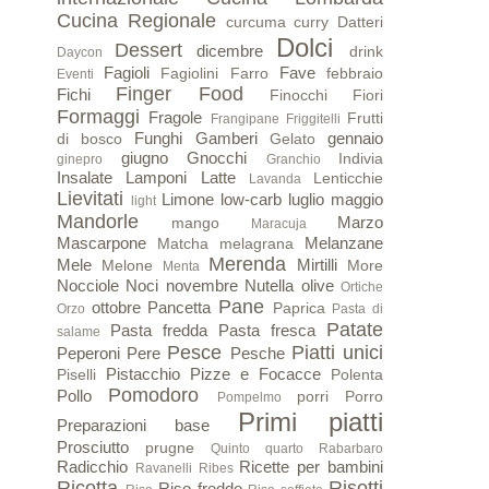
Cucina Regionale
curcuma
curry
Datteri
Dolci
Dessert
dicembre
drink
Daycon
Fagioli
Fave
Fagiolini
Farro
febbraio
Eventi
Finger Food
Fichi
Finocchi
Fiori
Formaggi
Fragole
Frutti
Frangipane
Friggitelli
Funghi
Gamberi
gennaio
di bosco
Gelato
giugno
Gnocchi
Indivia
ginepro
Granchio
Insalate
Lamponi
Latte
Lenticchie
Lavanda
Lievitati
Limone
low-carb
luglio
maggio
light
Mandorle
Marzo
mango
Maracuja
Mascarpone
Melanzane
Matcha
melagrana
Merenda
Mele
Mirtilli
Melone
More
Menta
Nocciole
Noci
novembre
Nutella
olive
Ortiche
Pane
ottobre
Pancetta
Paprica
Orzo
Pasta di
Patate
Pasta fredda
Pasta fresca
salame
Pesce
Piatti unici
Peperoni
Pere
Pesche
Pistacchio
Pizze e Focacce
Piselli
Polenta
Pomodoro
Pollo
porri
Porro
Pompelmo
Primi piatti
Preparazioni base
Prosciutto
prugne
Quinto quarto
Rabarbaro
Radicchio
Ricette per bambini
Ravanelli
Ribes
Ricotta
Risotti
Riso freddo