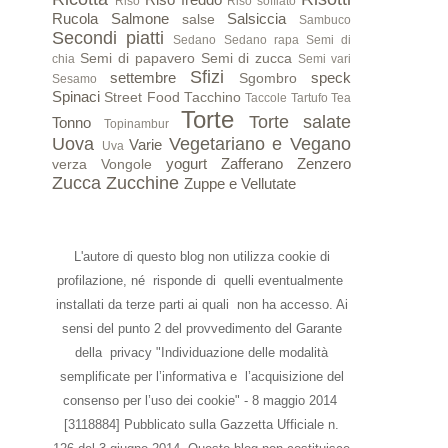
Riso
Riso soffiato
Rucola
Salmone
Salsiccia
salse
Sambuco
Secondi piatti
Sedano
Sedano rapa
Semi di
Semi di papavero
Semi di zucca
chia
Semi vari
Sfizi
settembre
speck
Sgombro
Sesamo
Spinaci
Street Food
Tacchino
Taccole
Tartufo
Tea
Torte
Torte salate
Tonno
Topinambur
Uova
Vegetariano e Vegano
Varie
Uva
yogurt
Zafferano
Zenzero
verza
Vongole
Zucca
Zucchine
Zuppe e Vellutate
L'autore di questo blog non utilizza cookie di
profilazione, né risponde di quelli eventualmente
installati da terze parti ai quali non ha accesso. Ai
sensi del punto 2 del provvedimento del Garante
della privacy "Individuazione delle modalità
semplificate per l’informativa e l’acquisizione del
consenso per l’uso dei cookie" - 8 maggio 2014
[3118884] Pubblicato sulla Gazzetta Ufficiale n.