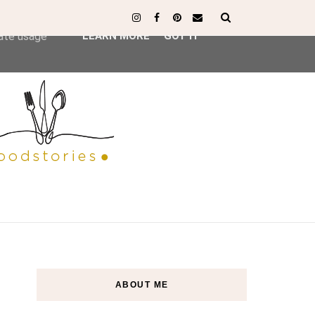
ser-agent
rate usage
LEARN MORE
GOT IT
ABOUT ME