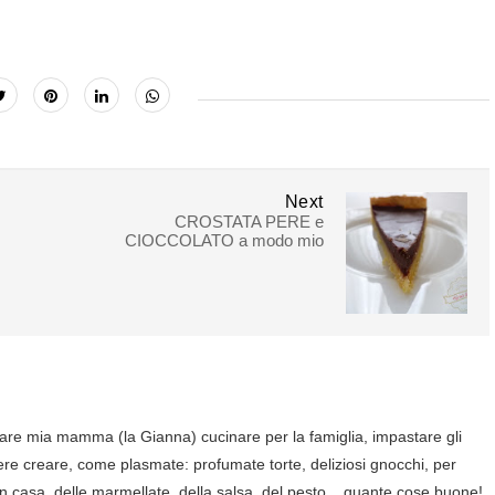
Next
CROSTATA PERE e
CIOCCOLATO a modo mio
are mia mamma (la Gianna) cucinare per la famiglia, impastare gli
ere creare, come plasmate: profumate torte, deliziosi gnocchi, per
in casa, delle marmellate, della salsa, del pesto... quante cose buone!