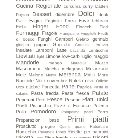
Cucina Regionale
curcuma
curry
Datteri
Dolci
Dessert
dicembre
drink
Daycon
Fagioli
Fave
Fagiolini
Farro
febbraio
Eventi
Finger Food
Fichi
Finocchi
Fiori
Formaggi
Fragole
Frutti
Frangipane
Friggitelli
Funghi
Gamberi
gennaio
di bosco
Gelato
giugno
Gnocchi
Indivia
ginepro
Granchio
Insalate
Lamponi
Latte
Lenticchie
Lavanda
Lievitati
Limone
low-carb
luglio
maggio
light
Mandorle
Marzo
mango
Maracuja
Mascarpone
Melanzane
Matcha
melagrana
Merenda
Mele
Mirtilli
Melone
More
Menta
Nocciole
Noci
novembre
Nutella
olive
Ortiche
Pane
ottobre
Pancetta
Paprica
Orzo
Pasta di
Patate
Pasta fredda
Pasta fresca
salame
Pesce
Piatti unici
Peperoni
Pere
Pesche
Pistacchio
Pizze e Focacce
Piselli
Polenta
Pomodoro
Pollo
porri
Porro
Pompelmo
Primi piatti
Preparazioni base
Prosciutto
prugne
Quinto quarto
Rabarbaro
Radicchio
Ricette per bambini
Ravanelli
Ribes
Ricotta
Risotti
Riso freddo