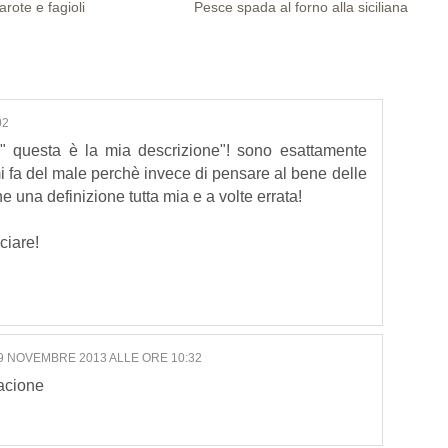
arote e fagioli
Pesce spada al forno alla siciliana
02
 questa è la mia descrizione"! sono esattamente
mi fa del male perchè invece di pensare al bene delle
e una definizione tutta mia e a volte errata!
ciare!
9 NOVEMBRE 2013 ALLE ORE 10:32
bacione