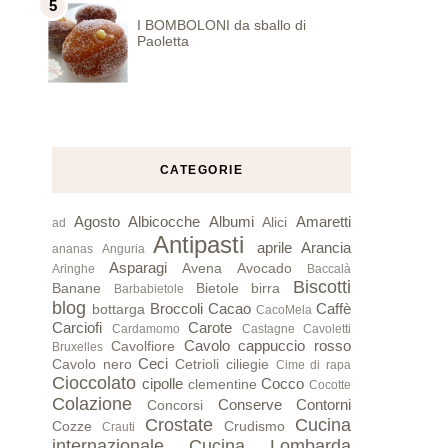
I BOMBOLONI da sballo di
Paoletta
CATEGORIE
Agosto
Albicocche
Albumi
Amaretti
Alici
ad
Antipasti
aprile
Arancia
ananas
Anguria
Asparagi
Avena
Avocado
Aringhe
Baccalà
Biscotti
Banane
Bietole
birra
Barbabietole
blog
Broccoli
Cacao
Caffè
bottarga
CacoMela
Carciofi
Carote
Cardamomo
Castagne
Cavoletti
Cavolo cappuccio rosso
Cavolfiore
Bruxelles
Ceci
Cavolo nero
Cetrioli
ciliegie
Cime di rapa
Cioccolato
cipolle
Cocco
clementine
Cocotte
Colazione
Conserve
Contorni
Concorsi
Crostate
Cucina
Cozze
Crudismo
Crauti
internazionale
Cucina Lombarda