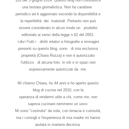
126 del 3 giugno 2014. Questo blog non costituisce
una testata giornalistica. Non ha carattere
periodico ed è aggiornato secondo la disponibilità e
la reperibilità dei materiali. Pertanto non può
essere considerato in alcun modo un prodotto
editoriale ai sensi della legge n.62 del 2001.
<div>Tutti i diritti relativi a fotografie e immagini
presenti su questo blog, sono di mia esclusiva
proprietà (Chiara Rozza) e non è autorizzato
l'utilizzo di alcuna foto in siti o in spazi non
espressamente autorizzati da me.
Mi chiamo Chiara, ho 44 anni e ho aperto questo
blog di cucina nel 2010, con la
speranza di rendermi utile a chi, come me, non
sapeva cucinare nemmeno un uovo.
Mi sono "costruita" da sola, con tenacia e curiosità,
ma i consigli e l'esperienza di mia madre mi hanno
aiutata in maniera decisiva.