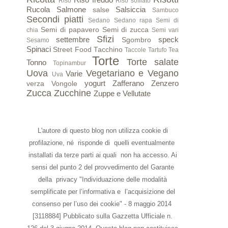
Riso
Riso soffiato
Rucola
Salmone
Salsiccia
salse
Sambuco
Secondi piatti
Sedano
Sedano rapa
Semi di
Semi di papavero
Semi di zucca
chia
Semi vari
Sfizi
settembre
speck
Sgombro
Sesamo
Spinaci
Street Food
Tacchino
Taccole
Tartufo
Tea
Torte
Torte salate
Tonno
Topinambur
Uova
Vegetariano e Vegano
Varie
Uva
yogurt
Zafferano
Zenzero
verza
Vongole
Zucca
Zucchine
Zuppe e Vellutate
L'autore di questo blog non utilizza cookie di
profilazione, né risponde di quelli eventualmente
installati da terze parti ai quali non ha accesso. Ai
sensi del punto 2 del provvedimento del Garante
della privacy "Individuazione delle modalità
semplificate per l’informativa e l’acquisizione del
consenso per l’uso dei cookie" - 8 maggio 2014
[3118884] Pubblicato sulla Gazzetta Ufficiale n.