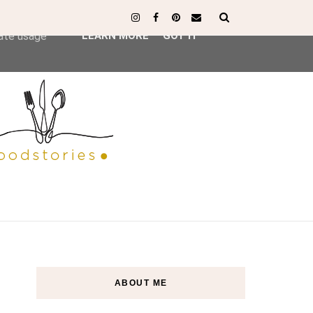
ser-agent
rate usage
LEARN MORE
GOT IT
ABOUT ME