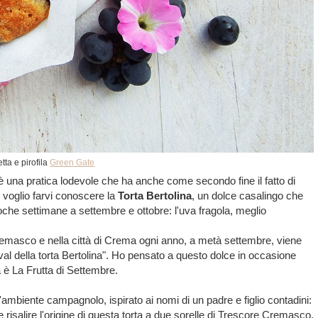
tta e pirofila
Green Gate
e è una pratica lodevole
che ha anche come secondo fine il fatto di
o voglio farvi conoscere la
Torta Bertolina
, un dolce casalingo che
che settimane a settembre e ottobre: l'uva fragola, meglio
 cremasco e nella città di Crema ogni anno, a metà settembre, viene
val della torta Bertolina". Ho pensato a questo dolce in occasione
ma è La Frutta di Settembre.
'ambiente campagnolo, ispirato ai nomi di un padre e figlio contadini:
 risalire l'origine di questa torta a due sorelle di Trescore Cremasco,