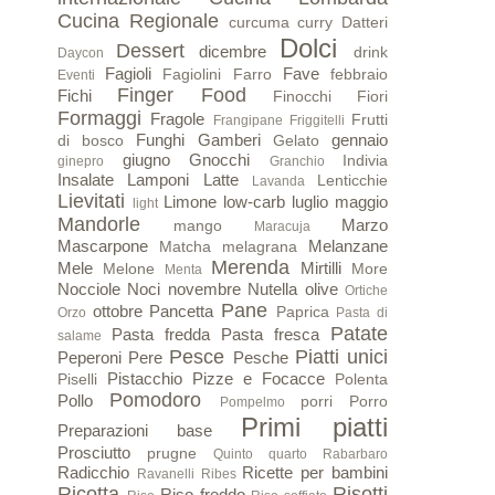
Cucina Regionale
curcuma
curry
Datteri
Dolci
Dessert
dicembre
drink
Daycon
Fagioli
Fave
Fagiolini
Farro
febbraio
Eventi
Finger Food
Fichi
Finocchi
Fiori
Formaggi
Fragole
Frutti
Frangipane
Friggitelli
Funghi
Gamberi
gennaio
di bosco
Gelato
giugno
Gnocchi
Indivia
ginepro
Granchio
Insalate
Lamponi
Latte
Lenticchie
Lavanda
Lievitati
Limone
low-carb
luglio
maggio
light
Mandorle
Marzo
mango
Maracuja
Mascarpone
Melanzane
Matcha
melagrana
Merenda
Mele
Mirtilli
Melone
More
Menta
Nocciole
Noci
novembre
Nutella
olive
Ortiche
Pane
ottobre
Pancetta
Paprica
Orzo
Pasta di
Patate
Pasta fredda
Pasta fresca
salame
Pesce
Piatti unici
Peperoni
Pere
Pesche
Pistacchio
Pizze e Focacce
Piselli
Polenta
Pomodoro
Pollo
porri
Porro
Pompelmo
Primi piatti
Preparazioni base
Prosciutto
prugne
Quinto quarto
Rabarbaro
Radicchio
Ricette per bambini
Ravanelli
Ribes
Ricotta
Risotti
Riso freddo