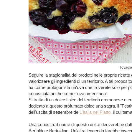
Tovaglie
Seguire la stagionalità dei prodotti nelle proprie ricett
valorizzare gli ingredienti di un territorio.
A tal proposit
ha come protagonista un'uva che troverete solo per po
conosciuta anche come "uva americana".
Si tratta di un dolce tipico del territorio cremonese e
dedicato a questo profumato dolce una sagra, il "Festi
dell'uscita di settembre de
L'Italia nel Piatto
, il cui te
Una curiosità: il nome di questo dolce deriverebbe dall
Bertoldo e Bertoldino. Un'altra leggenda farebbe invece