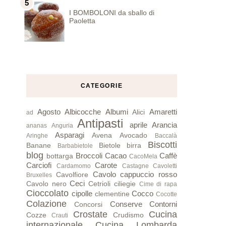
I BOMBOLONI da sballo di
Paoletta
CATEGORIE
Agosto
Albicocche
Albumi
Amaretti
Alici
ad
Antipasti
aprile
Arancia
ananas
Anguria
Asparagi
Avena
Avocado
Aringhe
Baccalà
Biscotti
Banane
Bietole
birra
Barbabietole
blog
Broccoli
Cacao
Caffè
bottarga
CacoMela
Carciofi
Carote
Cardamomo
Castagne
Cavoletti
Cavolo cappuccio rosso
Cavolfiore
Bruxelles
Ceci
Cavolo nero
Cetrioli
ciliegie
Cime di rapa
Cioccolato
cipolle
Cocco
clementine
Cocotte
Colazione
Conserve
Contorni
Concorsi
Crostate
Cucina
Cozze
Crudismo
Crauti
internazionale
Cucina Lombarda