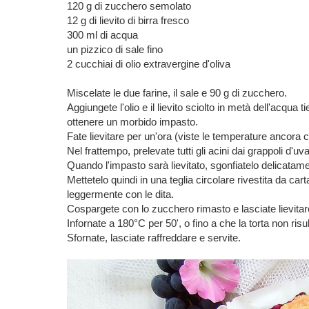
120 g di zucchero semolato
12 g di lievito di birra fresco
300 ml di acqua
un pizzico di sale fino
2 cucchiai di olio extravergine d'oliva
Miscelate le due farine, il sale e 90 g di zucchero.
Aggiungete l'olio e il lievito sciolto in metà dell'acqua
ottenere un morbido impasto.
Fate lievitare per un'ora (viste le temperature ancora 
Nel frattempo, prelevate tutti gli acini dai grappoli d'u
Quando l'impasto sarà lievitato, sgonfiatelo delicatam
Mettetelo quindi in una teglia circolare rivestita da carta
leggermente con le dita.
Cospargete con lo zucchero rimasto e lasciate lievitare 
Infornate a 180°C per 50', o fino a che la torta non risu
Sfornate, lasciate raffreddare e servite.