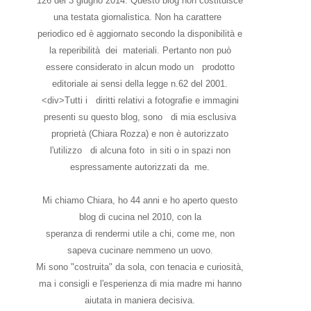
126 del 3 giugno 2014. Questo blog non costituisce
una testata giornalistica. Non ha carattere
periodico ed è aggiornato secondo la disponibilità e
la reperibilità dei materiali. Pertanto non può
essere considerato in alcun modo un prodotto
editoriale ai sensi della legge n.62 del 2001.
<div>Tutti i diritti relativi a fotografie e immagini
presenti su questo blog, sono di mia esclusiva
proprietà (Chiara Rozza) e non è autorizzato
l'utilizzo di alcuna foto in siti o in spazi non
espressamente autorizzati da me.
Mi chiamo Chiara, ho 44 anni e ho aperto questo
blog di cucina nel 2010, con la
speranza di rendermi utile a chi, come me, non
sapeva cucinare nemmeno un uovo.
Mi sono "costruita" da sola, con tenacia e curiosità,
ma i consigli e l'esperienza di mia madre mi hanno
aiutata in maniera decisiva.