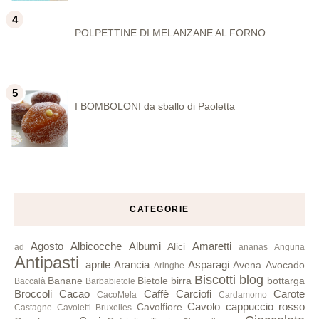
POLPETTINE DI MELANZANE AL FORNO
I BOMBOLONI da sballo di Paoletta
CATEGORIE
Agosto
Albicocche
Albumi
Amaretti
Alici
ad
ananas
Anguria
Antipasti
aprile
Arancia
Asparagi
Avena
Avocado
Aringhe
Biscotti
blog
Banane
Bietole
birra
bottarga
Baccalà
Barbabietole
Broccoli
Cacao
Caffè
Carciofi
Carote
CacoMela
Cardamomo
Cavolo cappuccio rosso
Cavolfiore
Castagne
Cavoletti Bruxelles