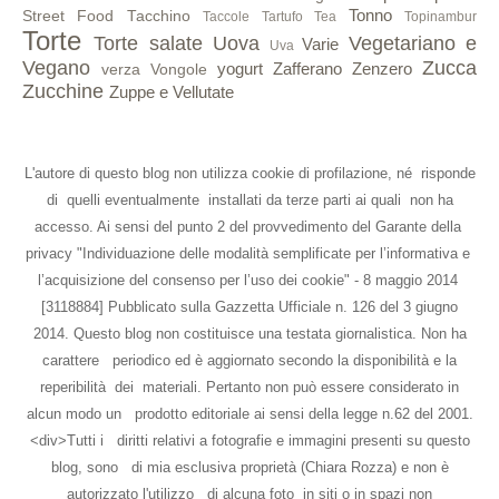
Tonno
Street Food
Tacchino
Taccole
Tartufo
Tea
Topinambur
Torte
Torte salate
Uova
Vegetariano e
Varie
Uva
Vegano
Zucca
yogurt
Zafferano
Zenzero
verza
Vongole
Zucchine
Zuppe e Vellutate
L'autore di questo blog non utilizza cookie di profilazione, né risponde
di quelli eventualmente installati da terze parti ai quali non ha
accesso. Ai sensi del punto 2 del provvedimento del Garante della
privacy "Individuazione delle modalità semplificate per l’informativa e
l’acquisizione del consenso per l’uso dei cookie" - 8 maggio 2014
[3118884] Pubblicato sulla Gazzetta Ufficiale n. 126 del 3 giugno
2014. Questo blog non costituisce una testata giornalistica. Non ha
carattere periodico ed è aggiornato secondo la disponibilità e la
reperibilità dei materiali. Pertanto non può essere considerato in
alcun modo un prodotto editoriale ai sensi della legge n.62 del 2001.
<div>Tutti i diritti relativi a fotografie e immagini presenti su questo
blog, sono di mia esclusiva proprietà (Chiara Rozza) e non è
autorizzato l'utilizzo di alcuna foto in siti o in spazi non