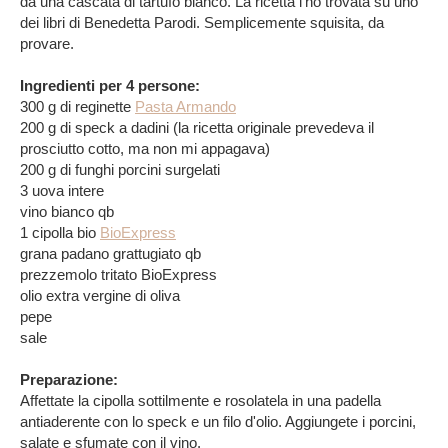
da una cascata di tartufo bianco. La ricetta l'ho trovata su uno
dei libri di Benedetta Parodi. Semplicemente squisita, da
provare.
Ingredienti per 4 persone:
300 g di reginette
Pasta Armando
200 g di speck a dadini (la ricetta originale prevedeva il
prosciutto cotto, ma non mi appagava)
200 g di funghi porcini surgelati
3 uova intere
vino bianco qb
1 cipolla bio
BioExpress
grana padano grattugiato qb
prezzemolo tritato BioExpress
olio extra vergine di oliva
pepe
sale
Preparazione:
Affettate la cipolla sottilmente e rosolatela in una padella
antiaderente con lo speck e un filo d'olio. Aggiungete i porcini,
salate e sfumate con il vino.