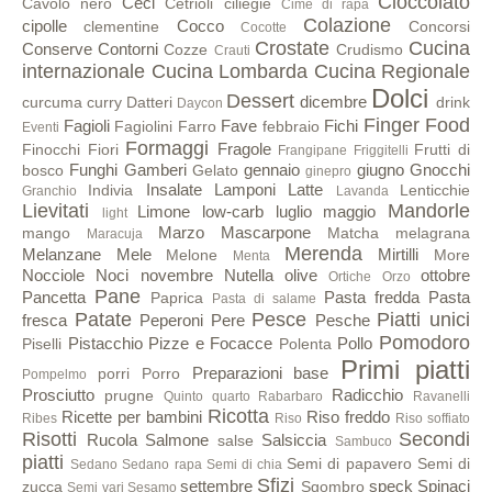
Cioccolato
Ceci
Cavolo nero
Cetrioli
ciliegie
Cime di rapa
Colazione
cipolle
Cocco
clementine
Concorsi
Cocotte
Crostate
Cucina
Conserve
Contorni
Cozze
Crudismo
Crauti
internazionale
Cucina Lombarda
Cucina Regionale
Dolci
Dessert
dicembre
curcuma
curry
Datteri
drink
Daycon
Finger Food
Fagioli
Fave
Fichi
Fagiolini
Farro
febbraio
Eventi
Formaggi
Fragole
Finocchi
Fiori
Frutti di
Frangipane
Friggitelli
Funghi
Gamberi
gennaio
giugno
Gnocchi
bosco
Gelato
ginepro
Insalate
Lamponi
Latte
Indivia
Lenticchie
Granchio
Lavanda
Lievitati
Mandorle
Limone
low-carb
luglio
maggio
light
Marzo
Mascarpone
mango
Matcha
melagrana
Maracuja
Merenda
Melanzane
Mele
Mirtilli
Melone
More
Menta
Nocciole
Noci
novembre
Nutella
olive
ottobre
Ortiche
Orzo
Pane
Pancetta
Pasta fredda
Pasta
Paprica
Pasta di salame
Patate
Pesce
Piatti unici
fresca
Peperoni
Pere
Pesche
Pomodoro
Pistacchio
Pizze e Focacce
Pollo
Piselli
Polenta
Primi piatti
Preparazioni base
porri
Porro
Pompelmo
Prosciutto
Radicchio
prugne
Quinto quarto
Rabarbaro
Ravanelli
Ricotta
Ricette per bambini
Riso freddo
Ribes
Riso
Riso soffiato
Risotti
Secondi
Rucola
Salmone
Salsiccia
salse
Sambuco
piatti
Semi di papavero
Semi di
Sedano
Sedano rapa
Semi di chia
Sfizi
settembre
speck
Spinaci
zucca
Sgombro
Semi vari
Sesamo