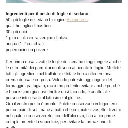
Ingredienti per il pesto di foglie di sedano:
50 g di foglie di sedano biologico
Bioexpress
qualche foglia di basilico
30 g di noci
1 giro di olio extra vergine di oliva
acqua (1-2 cucchiai)
peperoncino in polvere
Per prima cosa lavate le foglie del sedano e aggiungete anche
le estremità dei gambi ai quali sono attaccate le foglie. Mettete
tutti gli ingredienti nel frullatore e tritate fino a ottenere una
crema densa e corposa. Volendo potreste aggiungere del
formaggio grattugiato, ma io ho preferito evitare anche perchè
è buonissimo già così. Inoltre così facendo, è adatto alle
persone intolleranti al lattosio e al glutine.
Ora il vostro pesto è pronto. Potete conservarlo in frigorifero
per un paio di settimane a patto che colmiate il vasetto di vetro
nel quale lo conserverete, con dell'olio evo, fino a ricoprirne
completamente la superficie, per evitare la formazione di
muffe.