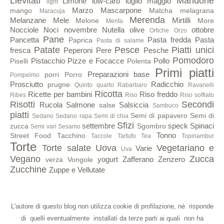
Lievitati
Mandorle
Limone
low-carb
luglio
maggio
light
Marzo
Mascarpone
mango
Matcha
melagrana
Maracuja
Merenda
Melanzane
Mele
Mirtilli
Melone
More
Menta
Nocciole
Noci
novembre
Nutella
olive
ottobre
Ortiche
Orzo
Pane
Pancetta
Pasta fredda
Pasta
Paprica
Pasta di salame
Patate
Pesce
Piatti unici
fresca
Peperoni
Pere
Pesche
Pomodoro
Pistacchio
Pizze e Focacce
Pollo
Piselli
Polenta
Primi piatti
Preparazioni base
porri
Porro
Pompelmo
Prosciutto
Radicchio
prugne
Quinto quarto
Rabarbaro
Ravanelli
Ricotta
Ricette per bambini
Riso freddo
Ribes
Riso
Riso soffiato
Risotti
Secondi
Rucola
Salmone
Salsiccia
salse
Sambuco
piatti
Semi di papavero
Semi di
Sedano
Sedano rapa
Semi di chia
Sfizi
settembre
speck
Spinaci
zucca
Sgombro
Semi vari
Sesamo
Tonno
Street Food
Tacchino
Taccole
Tartufo
Tea
Topinambur
Torte
Torte salate
Uova
Vegetariano e
Varie
Uva
Vegano
Zucca
yogurt
Zafferano
Zenzero
verza
Vongole
Zucchine
Zuppe e Vellutate
L'autore di questo blog non utilizza cookie di profilazione, né risponde
di quelli eventualmente installati da terze parti ai quali non ha