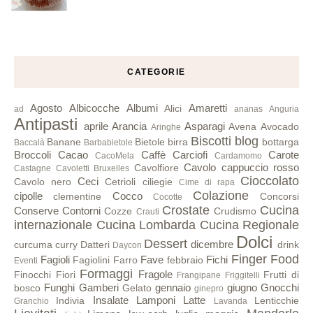
CATEGORIE
Agosto
Albicocche
Albumi
Amaretti
Alici
ad
ananas
Anguria
Antipasti
aprile
Arancia
Asparagi
Avena
Avocado
Aringhe
Biscotti
blog
Banane
Bietole
birra
bottarga
Baccalà
Barbabietole
Broccoli
Cacao
Caffè
Carciofi
Carote
CacoMela
Cardamomo
Cavolo cappuccio rosso
Cavolfiore
Castagne
Cavoletti Bruxelles
Cioccolato
Ceci
Cavolo nero
Cetrioli
ciliegie
Cime di rapa
Colazione
cipolle
Cocco
clementine
Concorsi
Cocotte
Crostate
Cucina
Conserve
Contorni
Cozze
Crudismo
Crauti
internazionale
Cucina Lombarda
Cucina Regionale
Dolci
Dessert
dicembre
curcuma
curry
Datteri
drink
Daycon
Finger Food
Fagioli
Fave
Fichi
Fagiolini
Farro
febbraio
Eventi
Formaggi
Fragole
Finocchi
Fiori
Frutti di
Frangipane
Friggitelli
Funghi
Gamberi
gennaio
giugno
Gnocchi
bosco
Gelato
ginepro
Insalate
Lamponi
Latte
Indivia
Lenticchie
Granchio
Lavanda