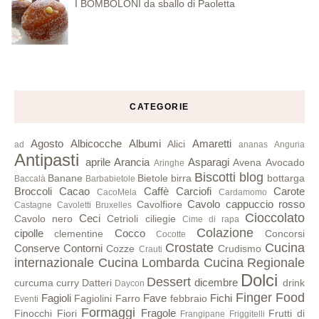
I BOMBOLONI da sballo di Paoletta
CATEGORIE
Agosto
Albicocche
Albumi
Amaretti
Alici
ad
ananas
Anguria
Antipasti
aprile
Arancia
Asparagi
Avena
Avocado
Aringhe
Biscotti
blog
Banane
Bietole
birra
bottarga
Baccalà
Barbabietole
Broccoli
Cacao
Caffè
Carciofi
Carote
CacoMela
Cardamomo
Cavolo cappuccio rosso
Cavolfiore
Castagne
Cavoletti Bruxelles
Cioccolato
Ceci
Cavolo nero
Cetrioli
ciliegie
Cime di rapa
Colazione
cipolle
Cocco
clementine
Concorsi
Cocotte
Crostate
Cucina
Conserve
Contorni
Cozze
Crudismo
Crauti
internazionale
Cucina Lombarda
Cucina Regionale
Dolci
Dessert
dicembre
curcuma
curry
Datteri
drink
Daycon
Finger Food
Fagioli
Fave
Fichi
Fagiolini
Farro
febbraio
Eventi
Formaggi
Fragole
Finocchi
Fiori
Frutti di
Frangipane
Friggitelli