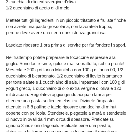
3 cucchiai di olio extravergine d'oliva
1/2 cucchiaino di aceto di di mele
Mettete tutti gli ingredienti in un piccolo tritatutto e frullate finché
non avrete una pasta grossolana; non lavoratela troppo,
perché deve avere una certa consistenza granulosa.
Lasciate riposare 1 ora prima di servire per far fondere i sapori.
Nel frattempo potete preparare le focaccine espresse alla
griglia. Sono facilissime, golose ma, soprattutto, subito pronte!
Mescolate 200 g di farina Manitoba con 100 g di farina 00, 1/2
cucchiaino di bicarbonato, 1/2 cucchiaino di lievito istantaneo
per torte salate e 1 cucchiaino di sale. Impastateli con 100 g di
yogurt greco, 1 cucchiaino di olio extra vergine di oliva e 120
ml di acqua. Regolatevi aggiungendo acqua o farina per
ottenere una pasta soffice ed elastica. Dividete l'impasto
ottenuto in 6-8 palline e fatele riposare una decina di minuti
coperte con pellicola. Stendetele, piegatele a metà e stendetele
di nuovo in ovali da 4 mm circa di spessore. Praticate su
ognuno 3 incisioni diagonali. Scaldate bene una piastra,
abbassate la fiamma e cuocetevi le focaccine 4 minuti per