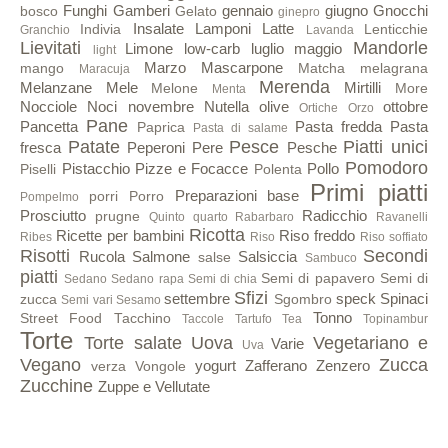
Funghi
Gamberi
gennaio
giugno
Gnocchi
bosco
Gelato
ginepro
Insalate
Lamponi
Latte
Indivia
Lenticchie
Granchio
Lavanda
Lievitati
Mandorle
Limone
low-carb
luglio
maggio
light
Marzo
Mascarpone
mango
Matcha
melagrana
Maracuja
Merenda
Melanzane
Mele
Mirtilli
Melone
More
Menta
Nocciole
Noci
novembre
Nutella
olive
ottobre
Ortiche
Orzo
Pane
Pancetta
Pasta fredda
Pasta
Paprica
Pasta di salame
Patate
Pesce
Piatti unici
fresca
Peperoni
Pere
Pesche
Pomodoro
Pistacchio
Pizze e Focacce
Pollo
Piselli
Polenta
Primi piatti
Preparazioni base
porri
Porro
Pompelmo
Prosciutto
Radicchio
prugne
Quinto quarto
Rabarbaro
Ravanelli
Ricotta
Ricette per bambini
Riso freddo
Ribes
Riso
Riso soffiato
Risotti
Secondi
Rucola
Salmone
Salsiccia
salse
Sambuco
piatti
Semi di papavero
Semi di
Sedano
Sedano rapa
Semi di chia
Sfizi
settembre
speck
Spinaci
zucca
Sgombro
Semi vari
Sesamo
Tonno
Street Food
Tacchino
Taccole
Tartufo
Tea
Topinambur
Torte
Torte salate
Uova
Vegetariano e
Varie
Uva
Vegano
Zucca
yogurt
Zafferano
Zenzero
verza
Vongole
Zucchine
Zuppe e Vellutate