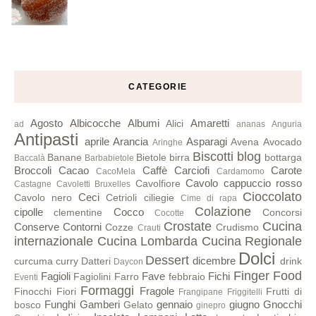
CATEGORIE
Agosto
Albicocche
Albumi
Amaretti
Alici
ad
ananas
Anguria
Antipasti
aprile
Arancia
Asparagi
Avena
Avocado
Aringhe
Biscotti
blog
Banane
Bietole
birra
bottarga
Baccalà
Barbabietole
Broccoli
Cacao
Caffè
Carciofi
Carote
CacoMela
Cardamomo
Cavolo cappuccio rosso
Cavolfiore
Castagne
Cavoletti Bruxelles
Cioccolato
Ceci
Cavolo nero
Cetrioli
ciliegie
Cime di rapa
Colazione
cipolle
Cocco
clementine
Concorsi
Cocotte
Crostate
Cucina
Conserve
Contorni
Cozze
Crudismo
Crauti
internazionale
Cucina Lombarda
Cucina Regionale
Dolci
Dessert
dicembre
curcuma
curry
Datteri
drink
Daycon
Finger Food
Fagioli
Fave
Fichi
Fagiolini
Farro
febbraio
Eventi
Formaggi
Fragole
Finocchi
Fiori
Frutti di
Frangipane
Friggitelli
Funghi
Gamberi
gennaio
giugno
Gnocchi
bosco
Gelato
ginepro