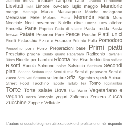
Insalate
Lamponi
Latte
Indivia
Lenticchie
Granchio
Lavanda
Lievitati
Mandorle
Limone
low-carb
luglio
maggio
light
Marzo
Mascarpone
mango
Matcha
melagrana
Maracuja
Merenda
Melanzane
Mele
Mirtilli
Melone
More
Menta
Nocciole
Noci
novembre
Nutella
olive
ottobre
Ortiche
Orzo
Pane
Pancetta
Pasta fredda
Pasta
Paprica
Pasta di salame
Patate
Pesce
Piatti unici
fresca
Peperoni
Pere
Pesche
Pomodoro
Pistacchio
Pizze e Focacce
Pollo
Piselli
Polenta
Primi piatti
Preparazioni base
porri
Porro
Pompelmo
Prosciutto
Radicchio
prugne
Quinto quarto
Rabarbaro
Ravanelli
Ricotta
Ricette per bambini
Riso freddo
Ribes
Riso
Riso soffiato
Risotti
Secondi
Rucola
Salmone
Salsiccia
salse
Sambuco
piatti
Semi di papavero
Semi di
Sedano
Sedano rapa
Semi di chia
Sfizi
settembre
speck
Spinaci
zucca
Sgombro
Semi vari
Sesamo
Tonno
Street Food
Tacchino
Taccole
Tartufo
Tea
Topinambur
Torte
Torte salate
Uova
Vegetariano e
Varie
Uva
Vegano
Zucca
yogurt
Zafferano
Zenzero
verza
Vongole
Zucchine
Zuppe e Vellutate
L'autore di questo blog non utilizza cookie di profilazione, né risponde