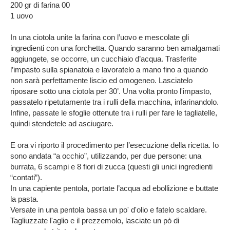
200 gr di farina 00
1 uovo
In una ciotola unite la farina con l’uovo e mescolate gli
ingredienti con una forchetta. Quando saranno ben amalgamati
aggiungete, se occorre, un cucchiaio d’acqua. Trasferite
l’impasto sulla spianatoia e lavoratelo a mano fino a quando
non sarà perfettamente liscio ed omogeneo. Lasciatelo
riposare sotto una ciotola per 30’. Una volta pronto l'impasto,
passatelo ripetutamente tra i rulli della macchina, infarinandolo.
Infine, passate le sfoglie ottenute tra i rulli per fare le tagliatelle,
quindi stendetele ad asciugare.
E ora vi riporto il procedimento per l’esecuzione della ricetta. Io
sono andata “a occhio”, utilizzando, per due persone: una
burrata, 6 scampi e 8 fiori di zucca (questi gli unici ingredienti
“contati”).
In una capiente pentola, portate l’acqua ad ebollizione e buttate
la pasta.
Versate in una pentola bassa un po' d'olio e fatelo scaldare.
Tagliuzzate l'aglio e il prezzemolo, lasciate un pò di