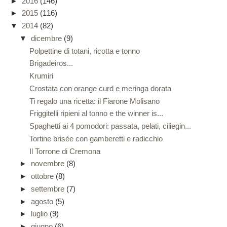
►
2016
(146)
►
2015
(116)
▼
2014
(82)
▼
dicembre
(9)
Polpettine di totani, ricotta e tonno
Brigadeiros...
Krumiri
Crostata con orange curd e meringa dorata
Ti regalo una ricetta: il Fiarone Molisano
Friggitelli ripieni al tonno e the winner is...
Spaghetti ai 4 pomodori: passata, pelati, ciliegin...
Tortine brisée con gamberetti e radicchio
Il Torrone di Cremona
►
novembre
(8)
►
ottobre
(8)
►
settembre
(7)
►
agosto
(5)
►
luglio
(9)
►
giugno
(6)