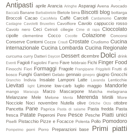
Antipasti
aprile
Arancia
Asparagi
Avena
Avocado
Aringhe
Biscotti
blog
Banane
Bietole
birra
bottarga
Baccalà
Barbabietole
Broccoli
Cacao
Caffè
Carciofi
Carote
CacoMela
Cardamomo
Cavolo cappuccio rosso
Cavolfiore
Castagne
Cavoletti Bruxelles
Cioccolato
Ceci
Cavolo nero
Cetrioli
ciliegie
Cime di rapa
Colazione
cipolle
Cocco
clementine
Concorsi
Cocotte
Crostate
Cucina
Conserve
Contorni
Cozze
Crudismo
Crauti
internazionale
Cucina Lombarda
Cucina Regionale
Dolci
Dessert
dicembre
curcuma
curry
Datteri
drink
Daycon
Finger Food
Fagioli
Fave
Fichi
Fagiolini
Farro
febbraio
Eventi
Formaggi
Fragole
Finocchi
Fiori
Frutti di
Frangipane
Friggitelli
Funghi
Gamberi
gennaio
giugno
Gnocchi
bosco
Gelato
ginepro
Insalate
Lamponi
Latte
Indivia
Lenticchie
Granchio
Lavanda
Lievitati
Mandorle
Limone
low-carb
luglio
maggio
light
Marzo
Mascarpone
mango
Matcha
melagrana
Maracuja
Merenda
Melanzane
Mele
Mirtilli
Melone
More
Menta
Nocciole
Noci
novembre
Nutella
olive
ottobre
Ortiche
Orzo
Pane
Pancetta
Pasta fredda
Pasta
Paprica
Pasta di salame
Patate
Pesce
Piatti unici
fresca
Peperoni
Pere
Pesche
Pomodoro
Pistacchio
Pizze e Focacce
Pollo
Piselli
Polenta
Primi piatti
Preparazioni base
porri
Porro
Pompelmo