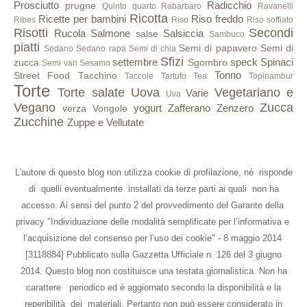
Prosciutto
Radicchio
prugne
Quinto quarto
Rabarbaro
Ravanelli
Ricotta
Ricette per bambini
Riso freddo
Ribes
Riso
Riso soffiato
Risotti
Secondi
Rucola
Salmone
Salsiccia
salse
Sambuco
piatti
Semi di papavero
Semi di
Sedano
Sedano rapa
Semi di chia
Sfizi
settembre
speck
Spinaci
zucca
Sgombro
Semi vari
Sesamo
Tonno
Street Food
Tacchino
Taccole
Tartufo
Tea
Topinambur
Torte
Torte salate
Uova
Vegetariano e
Varie
Uva
Vegano
Zucca
yogurt
Zafferano
Zenzero
verza
Vongole
Zucchine
Zuppe e Vellutate
L'autore di questo blog non utilizza cookie di profilazione, né risponde
di quelli eventualmente installati da terze parti ai quali non ha
accesso. Ai sensi del punto 2 del provvedimento del Garante della
privacy "Individuazione delle modalità semplificate per l’informativa e
l’acquisizione del consenso per l’uso dei cookie" - 8 maggio 2014
[3118884] Pubblicato sulla Gazzetta Ufficiale n. 126 del 3 giugno
2014. Questo blog non costituisce una testata giornalistica. Non ha
carattere periodico ed è aggiornato secondo la disponibilità e la
reperibilità dei materiali. Pertanto non può essere considerato in