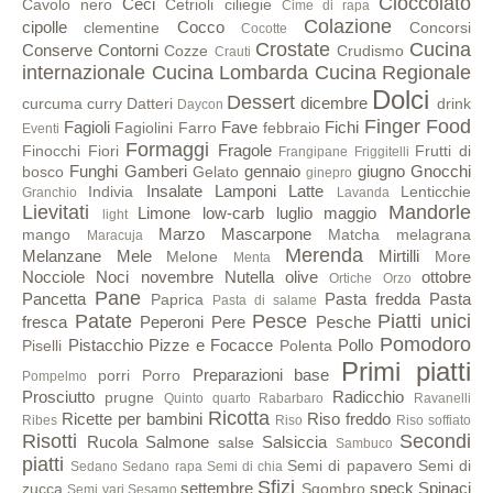
Cioccolato
Ceci
Cavolo nero
Cetrioli
ciliegie
Cime di rapa
Colazione
cipolle
Cocco
clementine
Concorsi
Cocotte
Crostate
Cucina
Conserve
Contorni
Cozze
Crudismo
Crauti
internazionale
Cucina Lombarda
Cucina Regionale
Dolci
Dessert
dicembre
curcuma
curry
Datteri
drink
Daycon
Finger Food
Fagioli
Fave
Fichi
Fagiolini
Farro
febbraio
Eventi
Formaggi
Fragole
Finocchi
Fiori
Frutti di
Frangipane
Friggitelli
Funghi
Gamberi
gennaio
giugno
Gnocchi
bosco
Gelato
ginepro
Insalate
Lamponi
Latte
Indivia
Lenticchie
Granchio
Lavanda
Lievitati
Mandorle
Limone
low-carb
luglio
maggio
light
Marzo
Mascarpone
mango
Matcha
melagrana
Maracuja
Merenda
Melanzane
Mele
Mirtilli
Melone
More
Menta
Nocciole
Noci
novembre
Nutella
olive
ottobre
Ortiche
Orzo
Pane
Pancetta
Pasta fredda
Pasta
Paprica
Pasta di salame
Patate
Pesce
Piatti unici
fresca
Peperoni
Pere
Pesche
Pomodoro
Pistacchio
Pizze e Focacce
Pollo
Piselli
Polenta
Primi piatti
Preparazioni base
porri
Porro
Pompelmo
Prosciutto
Radicchio
prugne
Quinto quarto
Rabarbaro
Ravanelli
Ricotta
Ricette per bambini
Riso freddo
Ribes
Riso
Riso soffiato
Risotti
Secondi
Rucola
Salmone
Salsiccia
salse
Sambuco
piatti
Semi di papavero
Semi di
Sedano
Sedano rapa
Semi di chia
Sfizi
settembre
speck
Spinaci
zucca
Sgombro
Semi vari
Sesamo