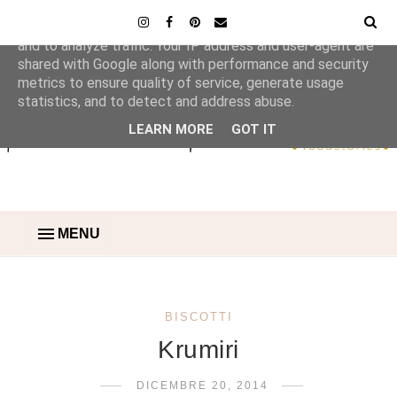
This site uses cookies from Google to deliver its services
and to analyze traffic. Your IP address and user-agent are
shared with Google along with performance and security
metrics to ensure quality of service, generate usage
statistics, and to detect and address abuse.
LEARN MORE
GOT IT
MENU
BISCOTTI
Krumiri
DICEMBRE 20, 2014