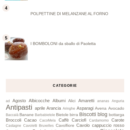
POLPETTINE DI MELANZANE AL FORNO
I BOMBOLONI da sballo di Paoletta
CATEGORIE
Agosto
Albicocche
Albumi
Amaretti
Alici
ad
ananas
Anguria
Antipasti
aprile
Arancia
Asparagi
Avena
Avocado
Aringhe
Biscotti
blog
Banane
Bietole
birra
bottarga
Baccalà
Barbabietole
Broccoli
Cacao
Caffè
Carciofi
Carote
CacoMela
Cardamomo
Cavolo cappuccio rosso
Cavolfiore
Castagne
Cavoletti Bruxelles