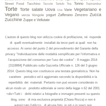
Tonno
Street Food
Tacchino
Taccole
Tartufo
Tea
Topinambur
Torte
Torte salate
Uova
Vegetariano e
Varie
Uva
Vegano
Zucca
yogurt
Zafferano
Zenzero
verza
Vongole
Zucchine
Zuppe e Vellutate
L'autore di questo blog non utilizza cookie di profilazione, né risponde
di quelli eventualmente installati da terze parti ai quali non ha
accesso. Ai sensi del punto 2 del provvedimento del Garante della
privacy "Individuazione delle modalità semplificate per l’informativa e
l’acquisizione del consenso per l’uso dei cookie" - 8 maggio 2014
[3118884] Pubblicato sulla Gazzetta Ufficiale n. 126 del 3 giugno
2014. Questo blog non costituisce una testata giornalistica. Non ha
carattere periodico ed è aggiornato secondo la disponibilità e la
reperibilità dei materiali. Pertanto non può essere considerato in
alcun modo un prodotto editoriale ai sensi della legge n.62 del 2001.
<div>Tutti i diritti relativi a fotografie e immagini presenti su questo
blog, sono di mia esclusiva proprietà (Chiara Rozza) e non è
autorizzato l'utilizzo di alcuna foto in siti o in spazi non