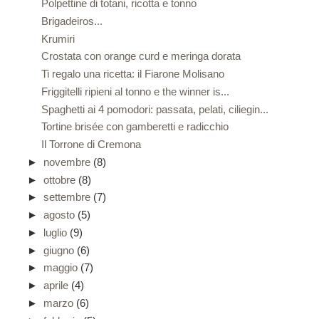
Polpettine di totani, ricotta e tonno
Brigadeiros...
Krumiri
Crostata con orange curd e meringa dorata
Ti regalo una ricetta: il Fiarone Molisano
Friggitelli ripieni al tonno e the winner is...
Spaghetti ai 4 pomodori: passata, pelati, ciliegin...
Tortine brisée con gamberetti e radicchio
Il Torrone di Cremona
►
novembre
(8)
►
ottobre
(8)
►
settembre
(7)
►
agosto
(5)
►
luglio
(9)
►
giugno
(6)
►
maggio
(7)
►
aprile
(4)
►
marzo
(6)