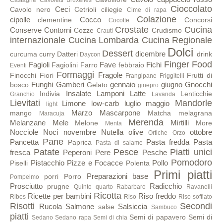
Cioccolato
Ceci
Cavolo nero
Cetrioli
ciliegie
Cime di rapa
Colazione
cipolle
Cocco
clementine
Concorsi
Cocotte
Crostate
Cucina
Conserve
Contorni
Cozze
Crudismo
Crauti
internazionale
Cucina Lombarda
Cucina Regionale
Dolci
Dessert
dicembre
curcuma
curry
Datteri
drink
Daycon
Finger Food
Fagioli
Fave
Fichi
Fagiolini
Farro
febbraio
Eventi
Formaggi
Fragole
Finocchi
Fiori
Frutti di
Frangipane
Friggitelli
Funghi
Gamberi
gennaio
giugno
Gnocchi
bosco
Gelato
ginepro
Insalate
Lamponi
Latte
Indivia
Lenticchie
Granchio
Lavanda
Lievitati
Mandorle
Limone
low-carb
luglio
maggio
light
Marzo
Mascarpone
mango
Matcha
melagrana
Maracuja
Merenda
Melanzane
Mele
Mirtilli
Melone
More
Menta
Nocciole
Noci
novembre
Nutella
olive
ottobre
Ortiche
Orzo
Pane
Pancetta
Pasta fredda
Pasta
Paprica
Pasta di salame
Patate
Pesce
Piatti unici
fresca
Peperoni
Pere
Pesche
Pomodoro
Pistacchio
Pizze e Focacce
Pollo
Piselli
Polenta
Primi piatti
Preparazioni base
porri
Porro
Pompelmo
Prosciutto
Radicchio
prugne
Quinto quarto
Rabarbaro
Ravanelli
Ricotta
Ricette per bambini
Riso freddo
Ribes
Riso
Riso soffiato
Risotti
Secondi
Rucola
Salmone
Salsiccia
salse
Sambuco
piatti
Semi di papavero
Semi di
Sedano
Sedano rapa
Semi di chia