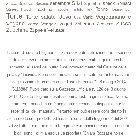
Sfizi
settembre
speck
Spinaci
zucca
Sgombro
Semi vari
Sesamo
Tonno
Street Food
Tacchino
Taccole
Tartufo
Tea
Topinambur
Torte
Torte salate
Uova
Vegetariano e
Varie
Uva
Vegano
Zucca
yogurt
Zafferano
Zenzero
verza
Vongole
Zucchine
Zuppe e Vellutate
L'autore di questo blog non utilizza cookie di profilazione, né risponde
di quelli eventualmente installati da terze parti ai quali non ha
accesso. Ai sensi del punto 2 del provvedimento del Garante della
privacy "Individuazione delle modalità semplificate per l’informativa e
l’acquisizione del consenso per l’uso dei cookie" - 8 maggio 2014
[3118884] Pubblicato sulla Gazzetta Ufficiale n. 126 del 3 giugno
2014. Questo blog non costituisce una testata giornalistica. Non ha
carattere periodico ed è aggiornato secondo la disponibilità e la
reperibilità dei materiali. Pertanto non può essere considerato in
alcun modo un prodotto editoriale ai sensi della legge n.62 del 2001.
<div>Tutti i diritti relativi a fotografie e immagini presenti su questo
blog, sono di mia esclusiva proprietà (Chiara Rozza) e non è