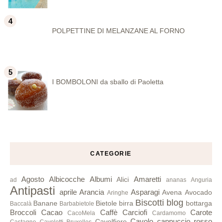
POLPETTINE DI MELANZANE AL FORNO
I BOMBOLONI da sballo di Paoletta
CATEGORIE
Agosto
Albicocche
Albumi
Amaretti
Alici
ad
ananas
Anguria
Antipasti
aprile
Arancia
Asparagi
Avena
Avocado
Aringhe
Biscotti
blog
Banane
Bietole
birra
bottarga
Baccalà
Barbabietole
Broccoli
Cacao
Caffè
Carciofi
Carote
CacoMela
Cardamomo
Cavolo cappuccio rosso
Cavolfiore
Castagne
Cavoletti Bruxelles