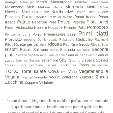
Marzo
Mascarpone
mango
Matcha
melagrana
Maracuja
Merenda
Melanzane
Mele
Mirtilli
Melone
More
Menta
Nocciole
Noci
novembre
Nutella
olive
ottobre
Ortiche
Orzo
Pane
Pancetta
Pasta fredda
Pasta
Paprica
Pasta di salame
Patate
Pesce
Piatti unici
fresca
Peperoni
Pere
Pesche
Pomodoro
Pistacchio
Pizze e Focacce
Pollo
Piselli
Polenta
Primi piatti
Preparazioni base
porri
Porro
Pompelmo
Prosciutto
Radicchio
prugne
Quinto quarto
Rabarbaro
Ravanelli
Ricotta
Ricette per bambini
Riso freddo
Ribes
Riso
Riso soffiato
Risotti
Secondi
Rucola
Salmone
Salsiccia
salse
Sambuco
piatti
Semi di papavero
Semi di
Sedano
Sedano rapa
Semi di chia
Sfizi
settembre
speck
Spinaci
zucca
Sgombro
Semi vari
Sesamo
Tonno
Street Food
Tacchino
Taccole
Tartufo
Tea
Topinambur
Torte
Torte salate
Uova
Vegetariano e
Varie
Uva
Vegano
Zucca
yogurt
Zafferano
Zenzero
verza
Vongole
Zucchine
Zuppe e Vellutate
L'autore di questo blog non utilizza cookie di profilazione, né risponde
di quelli eventualmente installati da terze parti ai quali non ha
accesso. Ai sensi del punto 2 del provvedimento del Garante della