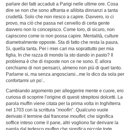
parlare dei fatti accaduti a Parigi nelle ultime ore. Cosa
dire se non che sono affranta e allibita dinnanzi a tanta
crudeltà. Solo che non riesco a capire. Davvero, io ci
provo, ma ciò che passa nel cervello di certa gente
davvero non lo concepisco. Come loro, di sicuro, non
capiscono come io non possa capire. Mentalità, culture
diametralmente opposte. Sta di fatto che resta la paura.
Si, quella tanta. Per i miei cari ma soprattutto per mia
figlia. In che razza di mondo la sto dando in pasto? Il
problema è che di risposte non ce ne sono. E allora
cerchiamo di non pensarci, almeno non più di quel tanto.
Parlarne si, ma senza angosciarsi...me lo dico da sola per
confortarmi un po'..
Cambiando argomento per alleggerire mente e cuore, ero
curiosa di scoprire l'origine di questi strepitosi dolcetti. La
parola muffin viene citata per la prima volta in Inghilterra
nel 1703 con la scrittura "
moofin
". Qualcuno vuole
derivato il termine dal francese
mouflet
, che significa
soffice inteso come il pane, altri vogliono far derivare la
parola dal tedesco
muffen
che significa piccole torte