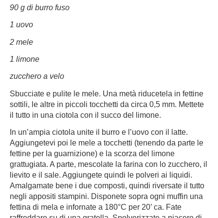
90 g di burro fuso
1 uovo
2 mele
1 limone
zucchero a velo
Sbucciate e pulite le mele. Una metà riducetela in fettine
sottili, le altre in piccoli tocchetti da circa 0,5 mm. Mettete
il tutto in una ciotola con il succo del limone.
In un’ampia ciotola unite il burro e l’uovo con il latte.
Aggiungetevi poi le mele a tocchetti (tenendo da parte le
fettine per la guarnizione) e la scorza del limone
grattugiata. A parte, mescolate la farina con lo zucchero, il
lievito e il sale. Aggiungete quindi le polveri ai liquidi.
Amalgamate bene i due composti, quindi riversate il tutto
negli appositi stampini. Disponete sopra ogni muffin una
fettina di mela e infornate a 180°C per 20’ ca. Fate
raffreddare su di una gratella. Spolverizzate a piacere di