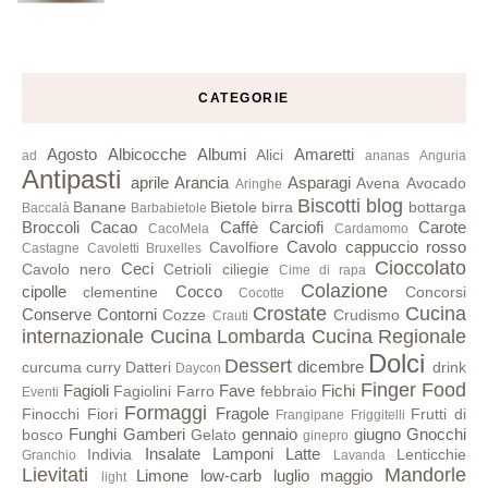
CATEGORIE
Agosto
Albicocche
Albumi
Amaretti
Alici
ad
ananas
Anguria
Antipasti
aprile
Arancia
Asparagi
Avena
Avocado
Aringhe
Biscotti
blog
Banane
Bietole
birra
bottarga
Baccalà
Barbabietole
Broccoli
Cacao
Caffè
Carciofi
Carote
CacoMela
Cardamomo
Cavolo cappuccio rosso
Cavolfiore
Castagne
Cavoletti Bruxelles
Cioccolato
Ceci
Cavolo nero
Cetrioli
ciliegie
Cime di rapa
Colazione
cipolle
Cocco
clementine
Concorsi
Cocotte
Crostate
Cucina
Conserve
Contorni
Cozze
Crudismo
Crauti
internazionale
Cucina Lombarda
Cucina Regionale
Dolci
Dessert
dicembre
curcuma
curry
Datteri
drink
Daycon
Finger Food
Fagioli
Fave
Fichi
Fagiolini
Farro
febbraio
Eventi
Formaggi
Fragole
Finocchi
Fiori
Frutti di
Frangipane
Friggitelli
Funghi
Gamberi
gennaio
giugno
Gnocchi
bosco
Gelato
ginepro
Insalate
Lamponi
Latte
Indivia
Lenticchie
Granchio
Lavanda
Lievitati
Mandorle
Limone
low-carb
luglio
maggio
light